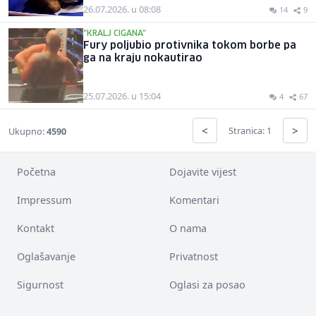
26.07.2026. u 08:08
14
9
"KRALJ CIGANA"
Fury poljubio protivnika tokom borbe pa
ga na kraju nokautirao
25.07.2026. u 15:04
4
67
<
>
Stranica: 1
Ukupno:
4590
Početna
Dojavite vijest
Impressum
Komentari
Kontakt
O nama
Oglašavanje
Privatnost
Sigurnost
Oglasi za posao