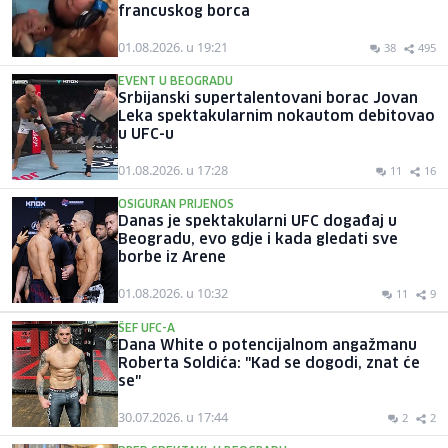
francuskog borca
01.08.2026. u 19:21
38
495
EVENT U BEOGRADU
Srbijanski supertalentovani borac Jovan
Leka spektakularnim nokautom debitovao
u UFC-u
01.08.2026. u 17:28
11
16
OSIGURAN PRIJENOS
Danas je spektakularni UFC događaj u
Beogradu, evo gdje i kada gledati sve
borbe iz Arene
01.08.2026. u 10:32
11
9
ŠEF UFC-A
Dana White o potencijalnom angažmanu
Roberta Soldića: "Kad se dogodi, znat će
se"
30.07.2026. u 17:44
2
2