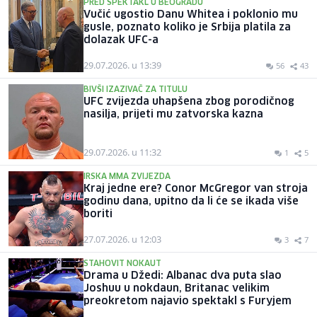
PRED SPEKTAKL U BEOGRADU
Vučić ugostio Danu Whitea i poklonio mu
gusle, poznato koliko je Srbija platila za
dolazak UFC-a
29.07.2026. u 13:39
56
43
BIVŠI IZAZIVAČ ZA TITULU
UFC zvijezda uhapšena zbog porodičnog
nasilja, prijeti mu zatvorska kazna
29.07.2026. u 11:32
1
5
IRSKA MMA ZVIJEZDA
Kraj jedne ere? Conor McGregor van stroja
godinu dana, upitno da li će se ikada više
boriti
27.07.2026. u 12:03
3
7
STAHOVIT NOKAUT
Drama u Džedi: Albanac dva puta slao
Joshuu u nokdaun, Britanac velikim
preokretom najavio spektakl s Furyjem