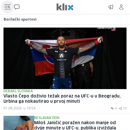
Borilački sportovi
DEBAKL SLOVAKA
Vlasto Čepo doživio težak poraz na UFC-u u Beogradu,
Urbina ga nokautirao u prvoj minuti
01.08.2026. u 19:54
4
10
NESLAVAN DEBI
Miloš Janičić poražen nakon manje od
dvije minute u UFC-u, publika izviždala