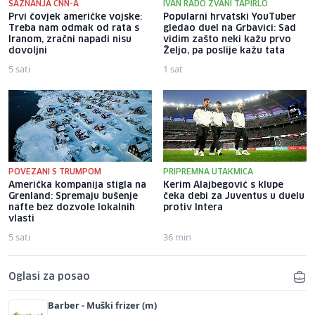
SAZNANJA CNN-A
IVAN RADO ZVANI TAPIRLO
Prvi čovjek američke vojske:
Popularni hrvatski YouTuber
Treba nam odmak od rata s
gledao duel na Grbavici: Sad
Iranom, zračni napadi nisu
vidim zašto neki kažu prvo
dovoljni
Željo, pa poslije kažu tata
5 sati
1 sat
POVEZANI S TRUMPOM
PRIPREMNA UTAKMICA
Američka kompanija stigla na
Kerim Alajbegović s klupe
Grenland: Spremaju bušenje
čeka debi za Juventus u duelu
nafte bez dozvole lokalnih
protiv Intera
vlasti
5 sati
36 min
Oglasi za posao
Barber - Muški frizer (m)