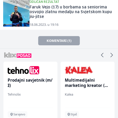
ODLIČAN REZULTAT
Faruk Vejo (17) u borbama sa seniorima
osvojio zlatnu medalju na Svjetskom kupu
jiu-jitse
18.06.2023. u 19:16
KOMENTARI (1)
Prodajni savjetnik (m/
Multimedijalni
ž)
marketing kreator (m/
ž)
Tehnolix
Kalea
Sarajevo
Ilijaš