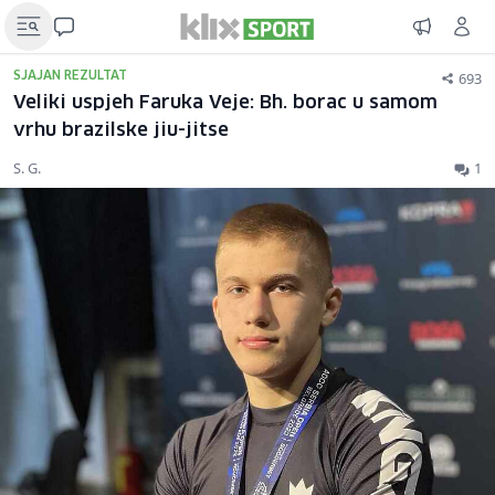
693
SJAJAN REZULTAT
Veliki uspjeh Faruka Veje: Bh. borac u samom
vrhu brazilske jiu-jitse
S. G.
1