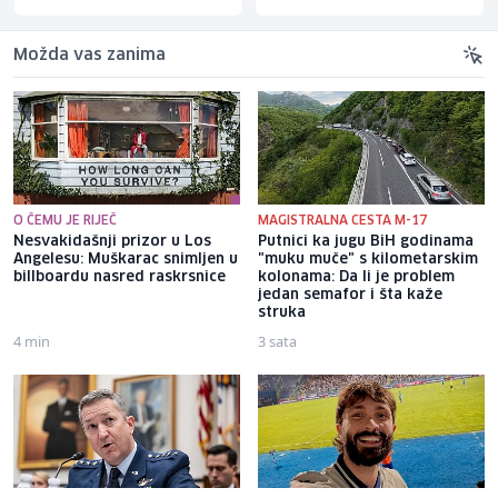
Možda vas zanima
O ČEMU JE RIJEČ
MAGISTRALNA CESTA M-17
Nesvakidašnji prizor u Los
Putnici ka jugu BiH godinama
Angelesu: Muškarac snimljen u
"muku muče" s kilometarskim
billboardu nasred raskrsnice
kolonama: Da li je problem
jedan semafor i šta kaže
struka
4 min
3 sata