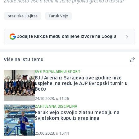
Znate nešto više o temi ili želite prijaviti grešku u tekstu?
brazilska jiu-jitsa
Faruk Vejo
Dodajte Klix.ba među omiljene izvore na Googlu
Više na istu temu
SVE POPULARNIJI SPORT
BJJ Arena iz Sarajeva ove godine niže
uspjehe, na redu je AJP Evropski turnir u
Beču
24.10.2023. u 11:26
ZAHTJEVNA DISCIPLINA
Faruk Vejo osvojio zlatnu medalju na
Svjetskom kupu iz graplinga
25.06.2023. u 15:44