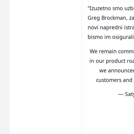
"Izuzetno smo uzbu
Greg Brockman, zaj
novi napredni istr
bismo im osigurali
We remain commit
in our product ro
we announced 
customers and 
— Sat