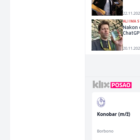
22.11.202
ALI IMA 
Nakon o
ChatGPT
20.11.202
Direktor proizvodnje
Konobar (m/ž)
pločastog namještaja
(m/ž)
Kalea
Borbono