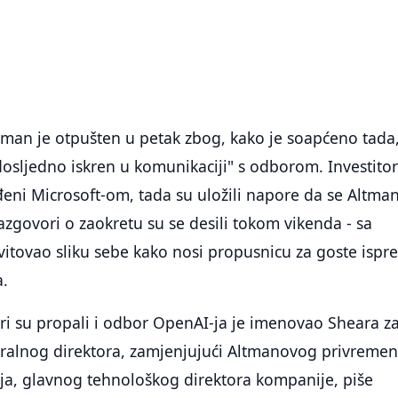
tman je otpušten u petak zbog, kako je soapćeno tada
"dosljedno iskren u komunikaciji" s odborom. Investitor
eni Microsoft-om, tada su uložili napore da se Altma
razgovori o zaokretu su se desili tokom vikenda - sa
vitovao sliku sebe kako nosi propusnicu za goste ispr
a.
i su propali i odbor OpenAI-ja je imenovao Sheara z
alnog direktora, zamjenjujući Altmanovog privreme
ja, glavnog tehnološkog direktora kompanije, piše