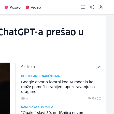
Posao
Video
 ChatGPT-a prešao u
Scitech
DOSTUPAN JE NAUČNICIMA
Google otvorio izvorni kod AI modela koji
može pomoći u ranijem upozoravanju na
uragane
49min
0
2
KAMPANJA S 19 MAPA
"Quake" slavi 30. godišnjicu novom