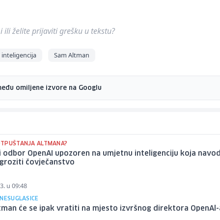
ili želite prijaviti grešku u tekstu?
inteligencija
Sam Altman
među omiljene izvore na Googlu
TPUŠTANJA ALTMANA?
 odbor OpenAI upozoren na umjetnu inteligenciju koja navo
groziti čovječanstvo
3. u 09:48
 NESUGLASICE
man će se ipak vratiti na mjesto izvršnog direktora OpenAl-