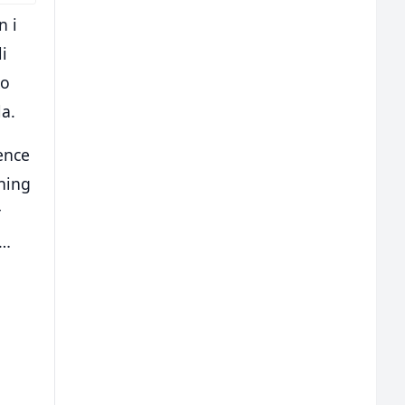
n i
i
ko
la.
ence
thing
r
t…