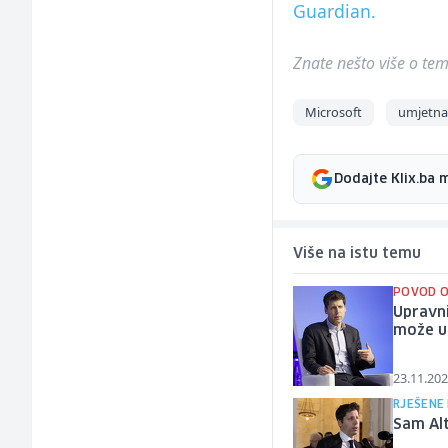
Guardian.
Znate nešto više o temi 
Microsoft
umjetna 
Dodajte Klix.ba 
Više na istu temu
POVOD O
Upravni
može u
23.11.202
RJEŠENE
Sam Alt