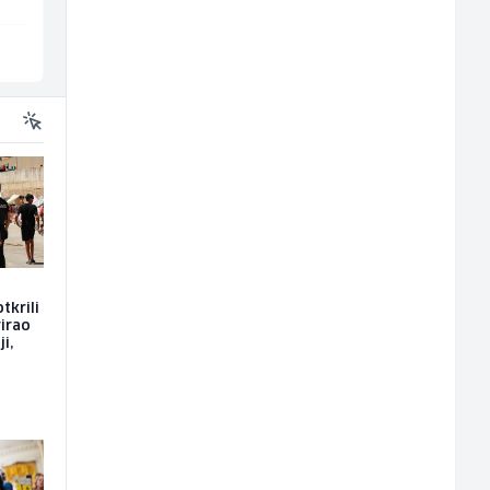
Vogošća
Sarajevo
tkrili
rirao
i,