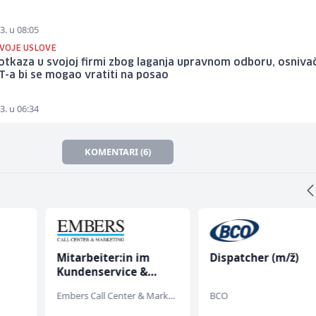
3. u 08:05
SVOJE USLOVE
tkaza u svojoj firmi zbog laganja upravnom odboru, osniva
-a bi se mogao vratiti na posao
3. u 06:34
KOMENTARI (6)
Mitarbeiter:in im
Dispatcher (m/ž)
Kundenservice &
Support (m/w/d)
Embers Call Center & Marketing
BCO