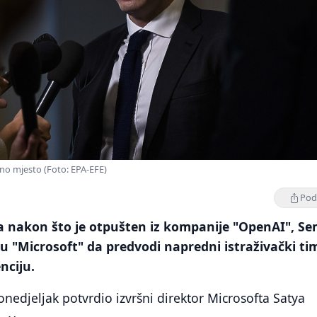
o mjesto (Foto: EPA-EFE)
Podi
a nakon što je otpušten iz kompanije "OpenAI", S
u "Microsoft" da predvodi napredni istraživački ti
nciju.
nedjeljak potvrdio izvršni direktor Microsofta Satya