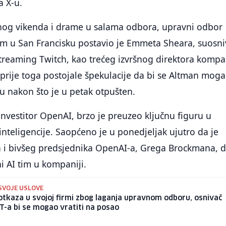
a X-u.
nog vikenda i drame u salama odbora, upravni odbor
em u San Francisku postavio je Emmeta Sheara, suosn
streaming Twitch, kao trećeg izvršnog direktora kompa
u prije toga postojale špekulacije da bi se Altman mog
iju nakon što je u petak otpušten.
 investitor OpenAI, brzo je preuzeo ključnu figuru u
 inteligencije. Saopćeno je u ponedjeljak ujutro da je
i bivšeg predsjednika OpenAI-a, Grega Brockmana, 
 AI tim u kompaniji.
 SVOJE USLOVE
tkaza u svojoj firmi zbog laganja upravnom odboru, osnivač
-a bi se mogao vratiti na posao