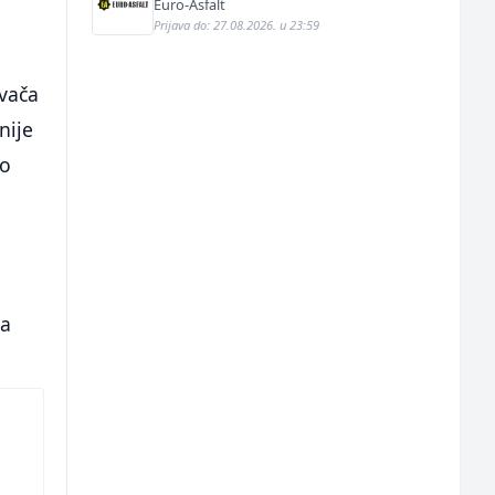
Euro-Asfalt
Prijava do: 27.08.2026. u 23:59
ivača
nije
ao
da