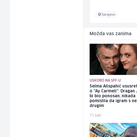
Ilijaš
Sarajevo
Možda vas zanima
USKORO NA SFF-U
Selma Alispahić ususret
o "Ay Carmeli": Dragan 
bi bio ponosan; nikada
pomislila da igram s n
drugim
11 sati