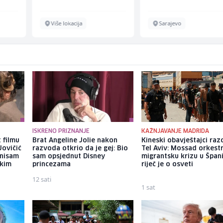
Više lokacija
Sarajevo
ISKRENO PRIZNANJE
KAŽNJAVANJE MADRIDA
 filmu
Brat Angeline Jolie nakon
Kineski obavještajci razo
Jovičić
razvoda otkrio da je gej: Bio
Tel Aviv: Mossad orkest
 nisam
sam opsjednut Disney
migrantsku krizu u Španij
ekim
princezama
riječ je o osveti
12 sati
1 sat