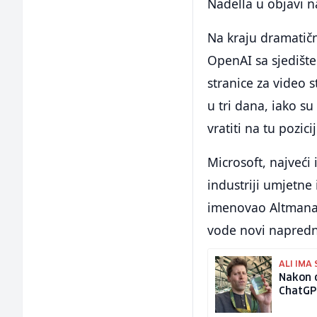
Nadella u objavi n
Na kraju dramatič
OpenAI sa sjedišt
stranice za video 
u tri dana, iako s
vratiti na tu pozic
Microsoft, najveći
industriji umjetne
imenovao Altmana 
vode novi napredni
ALI IMA
Nakon o
ChatGPT