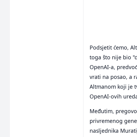
Podsjetit ćemo, Al
toga što nije bio 
OpenAI-a, predvođ
vrati na posao, a 
Altmanom koji je t
OpenAI-ovih ured
Međutim, pregovor
privremenog gener
nasljednika Murati