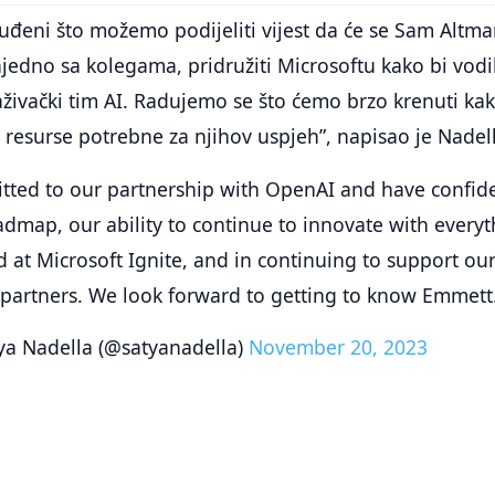
đeni što možemo podijeliti vijest da će se Sam Altma
edno sa kolegama, pridružiti Microsoftu kako bi vodil
aživački tim AI. Radujemo se što ćemo brzo krenuti ka
 resurse potrebne za njihov uspjeh”, napisao je Nadel
ted to our partnership with OpenAI and have confid
admap, our ability to continue to innovate with every
at Microsoft Ignite, and in continuing to support ou
partners. We look forward to getting to know Emmet
ya Nadella (@satyanadella)
November 20, 2023