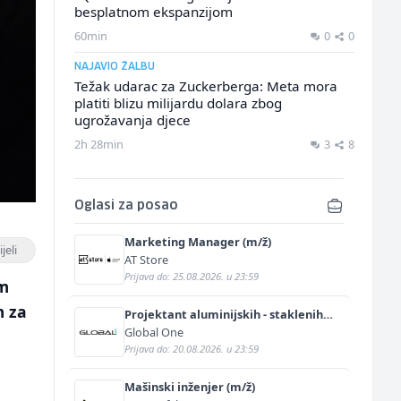
besplatnom ekspanzijom
60min
0
0
NAJAVIO ŽALBU
Težak udarac za Zuckerberga: Meta mora
platiti blizu milijardu dolara zbog
ugrožavanja djece
2h 28min
3
8
Oglasi za posao
Marketing Manager (m/ž)
jeli
AT Store
Prijava do: 25.08.2026. u 23:59
em
m za
Projektant aluminijskih - staklenih
fasada (m/ž)
Global One
Prijava do: 20.08.2026. u 23:59
Mašinski inženjer (m/ž)