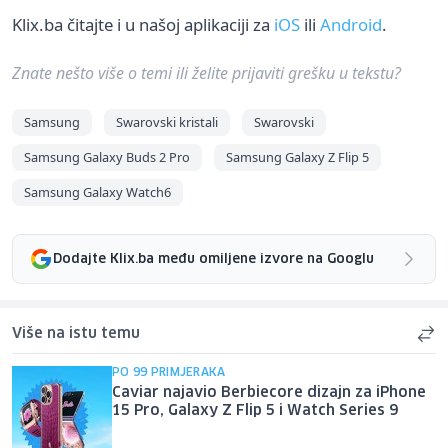
Klix.ba čitajte i u našoj aplikaciji za
iOS
ili
Android
.
Znate nešto više o temi ili želite prijaviti grešku u tekstu?
Samsung
Swarovski kristali
Swarovski
Samsung Galaxy Buds 2 Pro
Samsung Galaxy Z Flip 5
Samsung Galaxy Watch6
Dodajte Klix.ba među omiljene izvore na Googlu
Više na istu temu
PO 99 PRIMJERAKA
Caviar najavio Berbiecore dizajn za iPhone
15 Pro, Galaxy Z Flip 5 i Watch Series 9