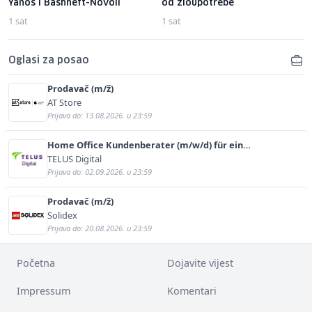
Yanos i Bashneft-Novoil
od zloupotrebe
1 sat
1 sat
Oglasi za posao
Prodavač (m/ž)
AT Store
Prijava do: 13.08.2026. u 23:59
Home Office Kundenberater (m/w/d) für ein
renommiertes Schuhunternehmen
TELUS Digital
Prijava do: 02.09.2026. u 23:59
Prodavač (m/ž)
Solidex
Prijava do: 20.08.2026. u 23:59
Početna
Dojavite vijest
Impressum
Komentari