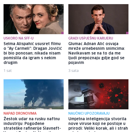
USKORO NA SFF-U
GRADI USPJEŠNU KARIJERU
Selma Alispahić ususret filmu
Glumac Adnan Alić osvaja
o "Ay Carmeli": Dragan Jovičić
mreže urnebesnim snimcima:
bi bio ponosan; nikada nisam
Navikavam se na to da me
pomislila da igram s nekim
ljudi prepoznaju gdje god se
drugim
pojavim
1 sat
3 sata
NAPAD DRONOVIMA
NAUČNICI UPOZORAVAJU
Žestok udar na rusku naftnu
Umjetna inteligencija stvorila
industriju: Pogođene
nove viruse koji ne postoje u
strateške rafinerije Slavneft-
prirodi: Veliki korak, ali i strah