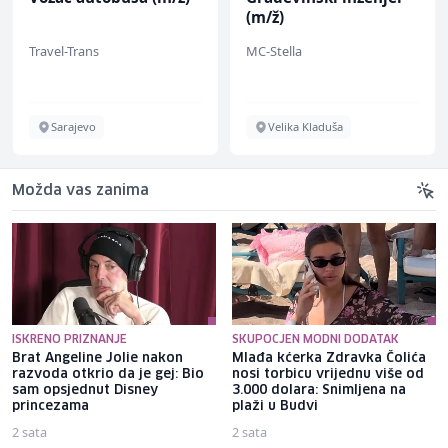
(m/ž)
Travel-Trans
MC-Stella
Sarajevo
Velika Kladuša
Možda vas zanima
ISKRENO PRIZNANJE
SKUPOCJEN MODNI DODATAK
Brat Angeline Jolie nakon
Mlađa kćerka Zdravka Čolića
razvoda otkrio da je gej: Bio
nosi torbicu vrijednu više od
sam opsjednut Disney
3.000 dolara: Snimljena na
princezama
plaži u Budvi
2 sata
2 sata