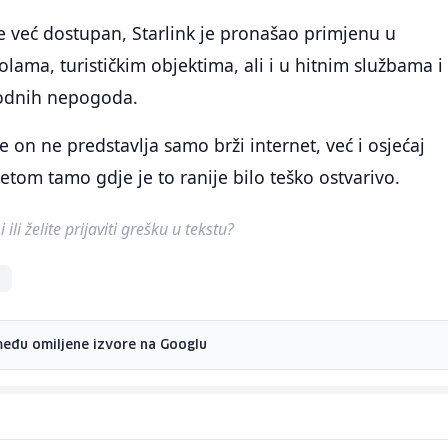
e već dostupan, Starlink je pronašao primjenu u
lama, turističkim objektima, ali i u hitnim službama i
rodnih nepogoda.
 on ne predstavlja samo brži internet, već i osjećaj
jetom tamo gdje je to ranije bilo teško ostvarivo.
ili želite prijaviti grešku u tekstu?
k
među omiljene izvore na Googlu