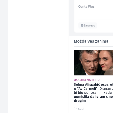
(m/w/d) für ein
TELUS Digital
Conty Plus
renommiertes
Schuhunternehmen
Sarajevo
Sarajevo
Možda vas zanima
USKORO NA SFF-U
Selma Alispahić ususret
o "Ay Carmeli": Dragan 
bi bio ponosan; nikada
pomislila da igram s n
drugim
14 sati