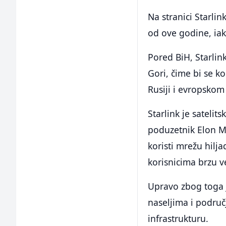
Na stranici Starli
od ove godine, ia
Pored BiH, Starlink
Gori, čime bi se ko
Rusiji i evropskom 
Starlink je satelit
poduzetnik Elon Mu
koristi mrežu hilja
korisnicima brzu 
Upravo zbog toga 
naseljima i područ
infrastrukturu.