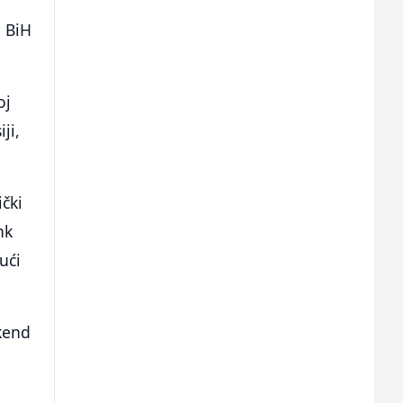
a BiH
oj
ji,
ički
nk
ući
.
kend