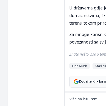
U državama gdje j
domaćinstvima, ško
terenu tokom pri
Za mnoge korisnike
povezanosti sa svi
Znate nešto više o temi 
Elon Musk
Starlin
Dodajte Klix.ba 
Više na istu temu