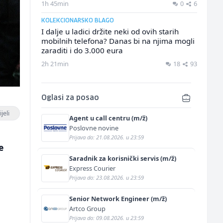
1h 45min
0
6
KOLEKCIONARSKO BLAGO
I dalje u ladici držite neki od ovih starih
mobilnih telefona? Danas bi na njima mogli
zaraditi i do 3.000 eura
2h 21min
18
93
Oglasi za posao
jeli
Agent u call centru (m/ž)
Poslovne novine
Prijava do: 21.08.2026. u 23:59
e
Saradnik za korisnički servis (m/ž)
Express Courier
Prijava do: 23.08.2026. u 23:59
Senior Network Engineer (m/ž)
Artco Group
Prijava do: 09.08.2026. u 23:59