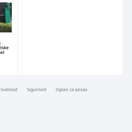
a
etske
pet
rivatnost
Sigurnost
Oglasi za posao