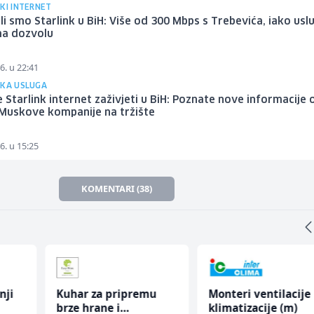
KI INTERNET
li smo Starlink u BiH: Više od 300 Mbps s Trebevića, iako usl
ma dozvolu
6. u 22:41
SKA USLUGA
 Starlink internet zaživjeti u BiH: Poznate nove informacije 
 Muskove kompanije na tržište
6. u 15:25
KOMENTARI (38)
nji
Kuhar za pripremu
Monteri ventilacije 
brze hrane i
klimatizacije (m)