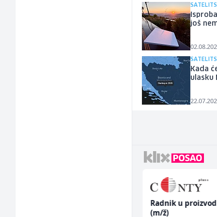
SATELITS
Isproba
još ne
02.08.202
SATELIT
Kada će
ulasku
22.07.202
Home Office
Radnik u proizvod
Kundenberater
(m/ž)