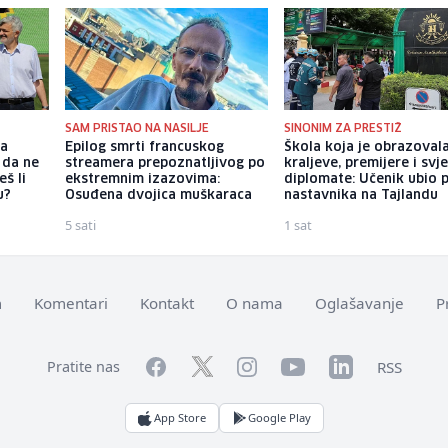
SAM PRISTAO NA NASILJE
SINONIM ZA PRESTIŽ
ka
Epilog smrti francuskog
Škola koja je obrazoval
 da ne
streamera prepoznatljivog po
kraljeve, premijere i svj
š li
ekstremnim izazovima:
diplomate: Učenik ubio 
u?
Osuđena dvojica muškaraca
nastavnika na Tajlandu
5 sati
1 sat
m
Komentari
Kontakt
O nama
Oglašavanje
P
Facebook
YouTube
LinkedIn
Twitter
Instagram
RSS
Pratite nas
App Store
Google Play