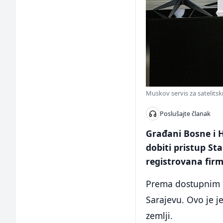
Muskov servis za satelitski
Poslušajte članak
Građani Bosne i 
dobiti pristup St
registrovana fir
Prema dostupnim po
Sarajevu. Ovo je j
zemlji.