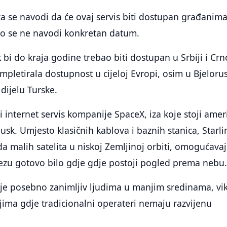
nka se navodi da će ovaj servis biti dostupan građanim
ko se ne navodi konkretan datum.
 bi do kraja godine trebao biti dostupan u Srbiji i Crn
mpletirala dostupnost u cijeloj Evropi, osim u Bjelorusi
dijelu Turske.
ski internet servis kompanije SpaceX, iza koje stoji amer
sk. Umjesto klasičnih kablova i baznih stanica, Starli
da malih satelita u niskoj Zemljinoj orbiti, omogućavaj
vezu gotovo bilo gdje gdje postoji pogled prema nebu
je posebno zanimljiv ljudima u manjim sredinama, vi
jima gdje tradicionalni operateri nemaju razvijenu