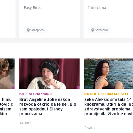
jednostavnih jela (m/
Easy Bites
Interclima
ž)
Sarajevo
Sarajevo
ISKRENO PRIZNANJE
NA DIJETI SEDAM MJESECI
 filmu
Brat Angeline Jolie nakon
Seka Aleksić smršala 14
Jovičić
razvoda otkrio da je gej: Bio
kilograma: Otkrila da je
 nisam
sam opsjednut Disney
zdravstvenih problema
ekim
princezama
promijenila životne nav
14 sati
2 sata