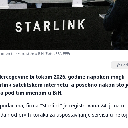
 interet uskoro stiže u BiH (Foto: EPA-EFE)
Podi
Hercegovine bi tokom 2026. godine napokon mogli
arlink satelitskom internetu, a posebno nakon što j
ma pod tim imenom u BiH.
dacima, firma "Starlink" je registrovana 24. juna u
edan od prvih koraka za uspostavljanje servisa u nekoj