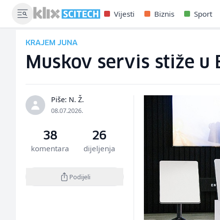
Vijesti
Biznis
Sport
KRAJEM JUNA
Muskov servis stiže u 
Piše: N. Ž.
08.07.2026.
38
26
komentara
dijeljenja
Podijeli