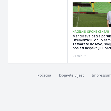
NAČELNIK OPĆINE CENTAR
Mandićeva oštra poru
Džemidžiću: Molio sam
zatvarate Koševo, smije
poslati inspekciju Borc
21 minut
Dojavite vijest
Impressu
Početna