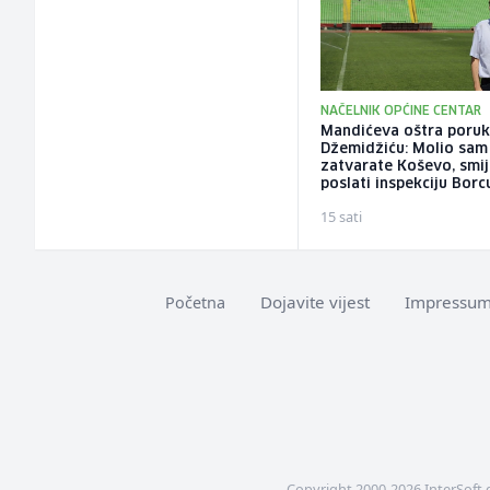
NAČELNIK OPĆINE CENTAR
Mandićeva oštra poru
Džemidžiću: Molio sam
zatvarate Koševo, smije
poslati inspekciju Borc
15 sati
Dojavite vijest
Impressu
Početna
Copyright 2000-2026 InterSoft 