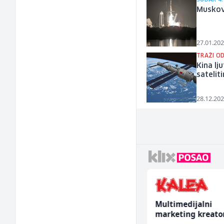
Muskova
27.01.202
TRAŽI O
Kina lj
satelit
28.12.202
Accounting Associate
Multimedijalni
(m/f)
marketing kreato