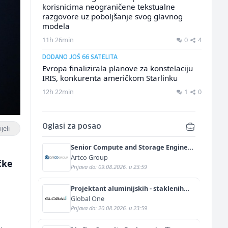
korisnicima neograničene tekstualne
razgovore uz poboljšanje svog glavnog
modela
11h 26min
0
4
DODANO JOŠ 66 SATELITA
Evropa finalizirala planove za konstelaciju
IRIS, konkurenta američkom Starlinku
12h 22min
1
0
Oglasi za posao
jeli
Senior Compute and Storage Engineer
(m/ž)
Artco Group
čke
Prijava do: 09.08.2026. u 23:59
Projektant aluminijskih - staklenih
fasada (m/ž)
Global One
Prijava do: 20.08.2026. u 23:59