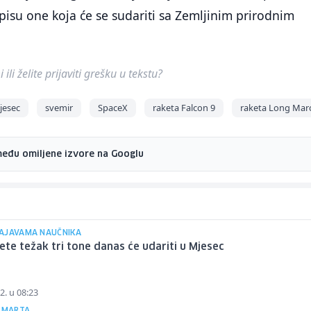
isu one koja će se sudariti sa Zemljinim prirodnim
ili želite prijaviti grešku u tekstu?
jesec
svemir
SpaceX
raketa Falcon 9
raketa Long Mar
među omiljene izvore na Googlu
AJAVAMA NAUČNIKA
ete težak tri tone danas će udariti u Mjesec
2. u 08:23
. MARTA