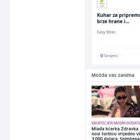
Zavarivač (MIG/MAG)
Kuhar za priprem
(m/ž)
brze hrane i
jednostavnih jela
Irion Argerr
Easy Bites
ž)
Vogošća
Sarajevo
Možda vas zanima
SKUPOCJEN MODNI DODAT
Mlađa kćerka Zdravka 
nosi torbicu vrijednu v
3.000 dolara: Snimljena