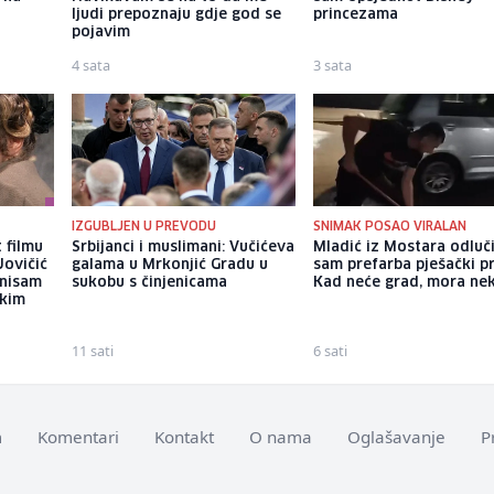
ljudi prepoznaju gdje god se
princezama
pojavim
4 sata
3 sata
IZGUBLJEN U PREVODU
SNIMAK POSAO VIRALAN
 filmu
Srbijanci i muslimani: Vučićeva
Mladić iz Mostara odluč
Jovičić
galama u Mrkonjić Gradu u
sam prefarba pješački pr
 nisam
sukobu s činjenicama
Kad neće grad, mora ne
ekim
11 sati
6 sati
m
Komentari
Kontakt
O nama
Oglašavanje
P