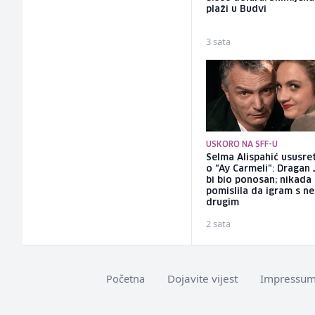
plaži u Budvi
3 sata
USKORO NA SFF-U
Selma Alispahić ususret
o "Ay Carmeli": Dragan 
bi bio ponosan; nikada
pomislila da igram s n
drugim
2 sata
Dojavite vijest
Impressu
Početna