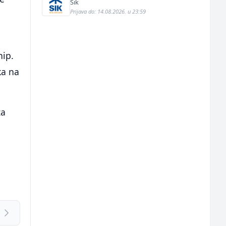
Sik
Prijava do: 14.08.2026. u 23:59
hip.
ka na
za