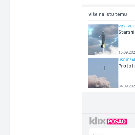
Više na istu temu
PRVI PU
Starshi
15.09.202
USPJEŠA
Prototi
04.09.202