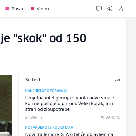
Posao
Video
je "skok" od 150
Scitech
NAUČNICI UPOZORAVAJU
Umjetna inteligencija stvorila nove viruse
koji ne postoje u prirodi: Veliki korak, ali i
strah od zloupotrebe
2h 39min
39
15
POTVRĐENO IZ ROCKSTARA
Novi trailer igre GTA 6 bit će objavljen na