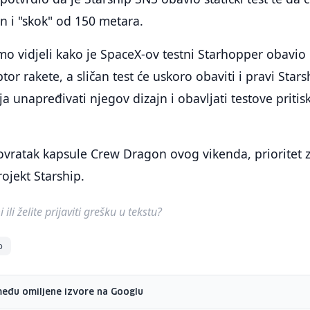
en i "skok" od 150 metara.
o vidjeli kako je SpaceX-ov testni Starhopper obavio
r rakete, a sličan test će uskoro obaviti i pravi Stars
a unapređivati njegov dizajn i obavljati testove pritis
ovratak kapsule Crew Dragon ovog vikenda, prioritet 
rojekt Starship.
ili želite prijaviti grešku u tekstu?
p
među omiljene izvore na Googlu