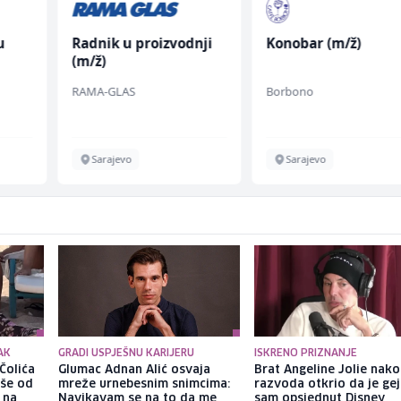
u
Radnik u proizvodnji
Konobar (m/ž)
(m/ž)
 (m/
RAMA-GLAS
Borbono
Sarajevo
Sarajevo
AK
GRADI USPJEŠNU KARIJERU
ISKRENO PRIZNANJE
Čolića
Glumac Adnan Alić osvaja
Brat Angeline Jolie nak
iše od
mreže urnebesnim snimcima:
razvoda otkrio da je gej
 na
Navikavam se na to da me
sam opsjednut Disney