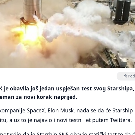
Podi
je obavila još jedan uspješan test svog Starshipa, 
reman za novi korak naprijed.
 kompanije SpaceX, Elon Musk, nada se da će Starship
itu, a uz to je najavio i novi testni let putem Twittera.
potvrdio da je Starship SN5 obavio statički test te da 