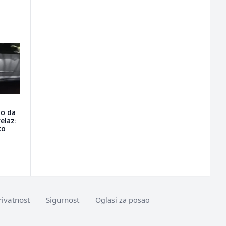
io da
elaz:
ko
rivatnost
Sigurnost
Oglasi za posao