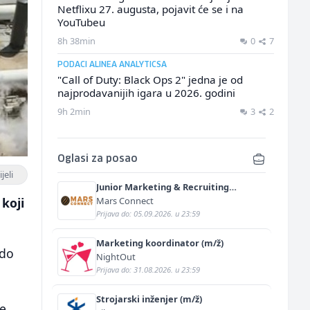
Netflixu 27. augusta, pojavit će se i na
YouTubeu
8h 38min
0
7
PODACI ALINEA ANALYTICSA
"Call of Duty: Black Ops 2" jedna je od
najprodavanijih igara u 2026. godini
9h 2min
3
2
Oglasi za posao
jeli
Junior Marketing & Recruiting
Specialist (m/ž)
Mars Connect
koji
Prijava do: 05.09.2026. u 23:59
Marketing koordinator (m/ž)
 do
NightOut
Prijava do: 31.08.2026. u 23:59
Strojarski inženjer (m/ž)
će