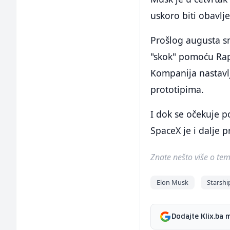
uskoro biti obavlj
Prošlog augusta sm
"skok" pomoću Rapto
Kompanija nastavlj
prototipima.
I dok se očekuje p
SpaceX je i dalje p
Znate nešto više o temi 
Elon Musk
Starshi
Dodajte Klix.ba 