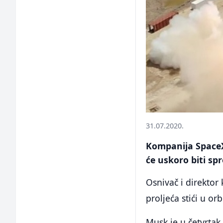
31.07.2020.
Kompanija SpaceX 
će uskoro biti sp
Osnivač i direktor
proljeća stići u orb
Musk je u četvrtak 