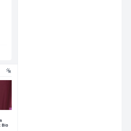
Kustos u galeriji slika
Komercijalista -
(m/ž)
Serviser kafe aparata
(m/ž)
Galerija Java
P Trade
Sarajevo
Tuzla
on
: Bio