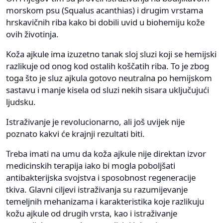
morskom psu (Squalus acanthias) i drugim vrstama
hrskavičnih riba kako bi dobili uvid u biohemiju kože
ovih životinja.
Koža ajkule ima izuzetno tanak sloj sluzi koji se hemijski
razlikuje od onog kod ostalih koščatih riba. To je zbog
toga što je sluz ajkula gotovo neutralna po hemijskom
sastavu i manje kisela od sluzi nekih sisara uključujući
ljudsku.
Istraživanje je revolucionarno, ali još uvijek nije
poznato kakvi će krajnji rezultati biti.
Treba imati na umu da koža ajkule nije direktan izvor
medicinskih terapija iako bi mogla poboljšati
antibakterijska svojstva i sposobnost regeneracije
tkiva. Glavni ciljevi istraživanja su razumijevanje
temeljnih mehanizama i karakteristika koje razlikuju
kožu ajkule od drugih vrsta, kao i istraživanje