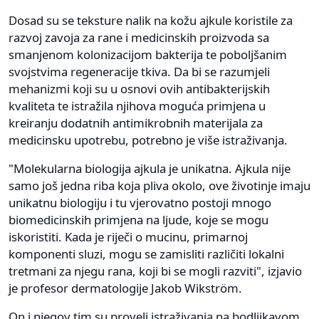
Dosad su se teksture nalik na kožu ajkule koristile za
razvoj zavoja za rane i medicinskih proizvoda sa
smanjenom kolonizacijom bakterija te poboljšanim
svojstvima regeneracije tkiva. Da bi se razumjeli
mehanizmi koji su u osnovi ovih antibakterijskih
kvaliteta te istražila njihova moguća primjena u
kreiranju dodatnih antimikrobnih materijala za
medicinsku upotrebu, potrebno je više istraživanja.
"Molekularna biologija ajkula je unikatna. Ajkula nije
samo još jedna riba koja pliva okolo, ove životinje imaju
unikatnu biologiju i tu vjerovatno postoji mnogo
biomedicinskih primjena na ljude, koje se mogu
iskoristiti. Kada je riječi o mucinu, primarnoj
komponenti sluzi, mogu se zamisliti različiti lokalni
tretmani za njegu rana, koji bi se mogli razviti", izjavio
je profesor dermatologije Jakob Wikström.
On i njegov tim su proveli istraživanja na bodljikavom