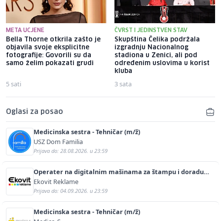
META UCJENE
ČVRST I JEDINSTVEN STAV
Bella Thorne otkrila zašto je
Skupština Čelika podržala
objavila svoje eksplicitne
izgradnju Nacionalnog
fotografije: Govorili su da
stadiona u Zenici, ali pod
samo želim pokazati grudi
određenim uslovima u korist
kluba
5 sati
3 sata
Oglasi za posao
Medicinska sestra - Tehničar (m/ž)
USZ Dom Familia
Prijava do: 28.08.2026. u 23:59
Operater na digitalnim mašinama za štampu i doradu
(m/ž)
Ekovit Reklame
Prijava do: 04.09.2026. u 23:59
Medicinska sestra - Tehničar (m/ž)