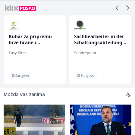
Kuhar za pripremu
Sachbearbeiter in der
brze hrane i
Schaltungsabteilung
jednostavnih jela (m/
(m/w)
Easy Bites
Servicepoint
ž)
Sarajevo
Sarajevo
Možda vas zanima