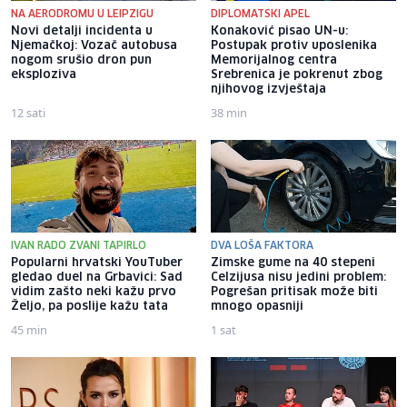
NA AERODROMU U LEIPZIGU
DIPLOMATSKI APEL
Novi detalji incidenta u
Konaković pisao UN-u:
Njemačkoj: Vozač autobusa
Postupak protiv uposlenika
nogom srušio dron pun
Memorijalnog centra
eksploziva
Srebrenica je pokrenut zbog
njihovog izvještaja
12 sati
38 min
IVAN RADO ZVANI TAPIRLO
DVA LOŠA FAKTORA
Popularni hrvatski YouTuber
Zimske gume na 40 stepeni
gledao duel na Grbavici: Sad
Celzijusa nisu jedini problem:
vidim zašto neki kažu prvo
Pogrešan pritisak može biti
Željo, pa poslije kažu tata
mnogo opasniji
45 min
1 sat