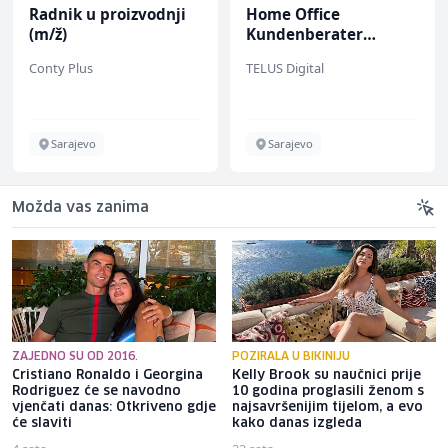
Radnik u proizvodnji
Home Office
(m/ž)
Kundenberater
(m/w/d) für Vattenfall
Conty Plus
TELUS Digital
Sarajevo
Sarajevo
Možda vas zanima
ZAJEDNO SU OD 2016.
POZIRALA U BIKINIJU
Cristiano Ronaldo i Georgina
Kelly Brook su naučnici prije
Rodriguez će se navodno
10 godina proglasili ženom s
vjenčati danas: Otkriveno gdje
najsavršenijim tijelom, a evo
će slaviti
kako danas izgleda