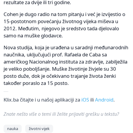
rezultate za dvije ili tri godine.
Cohen je dugo radio na tom pitanju i već je izvijestio o
15-postotnom povećanju životnog vijeka miševa u
2012. Međutim, njegovo je sredstvo tada djelovalo
samo na muške glodavce.
Nova studija, koja je urađena u saradnji međunarodnih
naučnika, uključujući prof. Rafaela de Caba sa
američkog Nacionalnog instituta za zdravlje, zabilježila
je veliko poboljšanje. Muške životinje živjele su 30
posto duže, dok je očekivano trajanje života ženki
također poraslo za 15 posto.
Klix.ba čitajte i u našoj aplikaciji za
iOS
ili
Android
.
Znate nešto više o temi ili želite prijaviti grešku u tekstu?
nauka
životni vijek