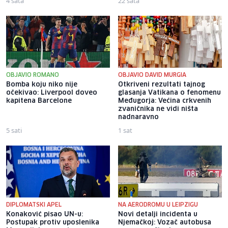
4 sata
22 sata
OBJAVIO ROMANO
OBJAVIO DAVID MURGIA
Bomba koju niko nije
Otkriveni rezultati tajnog
očekivao: Liverpool doveo
glasanja Vatikana o fenomenu
kapitena Barcelone
Međugorja: Većina crkvenih
zvaničnika ne vidi ništa
nadnaravno
5 sati
1 sat
DIPLOMATSKI APEL
NA AERODROMU U LEIPZIGU
Konaković pisao UN-u:
Novi detalji incidenta u
Postupak protiv uposlenika
Njemačkoj: Vozač autobusa