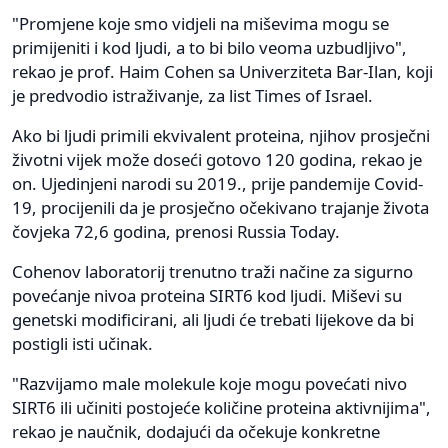
"Promjene koje smo vidjeli na miševima mogu se
primijeniti i kod ljudi, a to bi bilo veoma uzbudljivo",
rekao je prof. Haim Cohen sa Univerziteta Bar-Ilan, koji
je predvodio istraživanje, za list Times of Israel.
Ako bi ljudi primili ekvivalent proteina, njihov prosječni
životni vijek može doseći gotovo 120 godina, rekao je
on. Ujedinjeni narodi su 2019., prije pandemije Covid-
19, procijenili da je prosječno očekivano trajanje života
čovjeka 72,6 godina, prenosi Russia Today.
Cohenov laboratorij trenutno traži načine za sigurno
povećanje nivoa proteina SIRT6 kod ljudi. Miševi su
genetski modificirani, ali ljudi će trebati lijekove da bi
postigli isti učinak.
"Razvijamo male molekule koje mogu povećati nivo
SIRT6 ili učiniti postojeće količine proteina aktivnijima",
rekao je naučnik, dodajući da očekuje konkretne