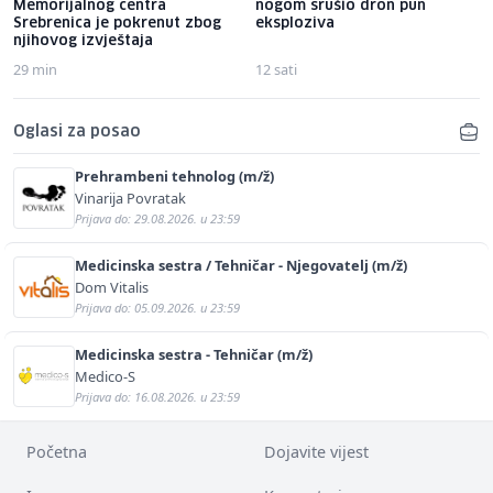
Memorijalnog centra
nogom srušio dron pun
Srebrenica je pokrenut zbog
eksploziva
njihovog izvještaja
29 min
12 sati
Oglasi za posao
Prehrambeni tehnolog (m/ž)
Vinarija Povratak
Prijava do: 29.08.2026. u 23:59
Medicinska sestra / Tehničar - Njegovatelj (m/ž)
Dom Vitalis
Prijava do: 05.09.2026. u 23:59
Medicinska sestra - Tehničar (m/ž)
Medico-S
Prijava do: 16.08.2026. u 23:59
Početna
Dojavite vijest