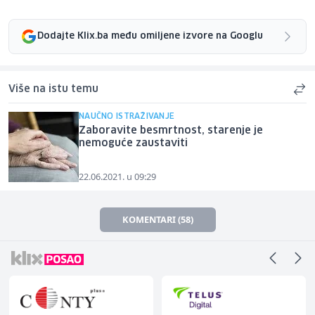
Dodajte Klix.ba među omiljene izvore na Googlu
Više na istu temu
NAUČNO ISTRAŽIVANJE
Zaboravite besmrtnost, starenje je
nemoguće zaustaviti
22.06.2021. u 09:29
KOMENTARI (58)