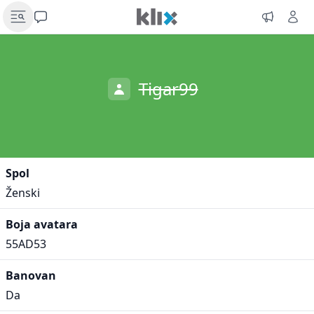
Tigar99
Spol
Ženski
Boja avatara
55AD53
Banovan
Da