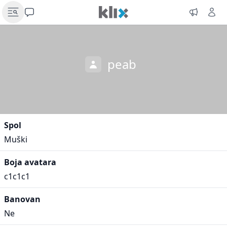
peab
Spol
Muški
Boja avatara
c1c1c1
Banovan
Ne