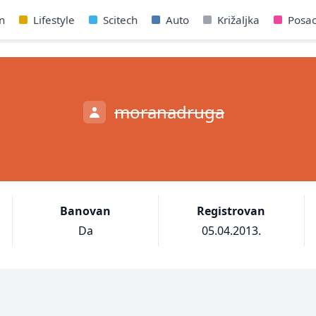
n
Lifestyle
Scitech
Auto
Križaljka
Posa
moranadruga
Banovan
Registrovan
Da
05.04.2013.