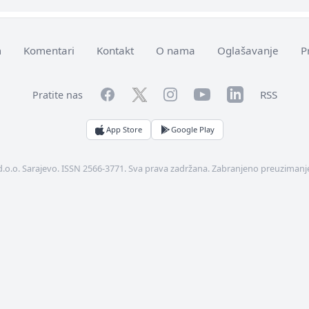
m
Komentari
Kontakt
O nama
Oglašavanje
P
Facebook
YouTube
LinkedIn
Twitter
Instagram
RSS
Pratite nas
App Store
Google Play
d.o.o. Sarajevo. ISSN 2566-3771. Sva prava zadržana. Zabranjeno preuzimanje