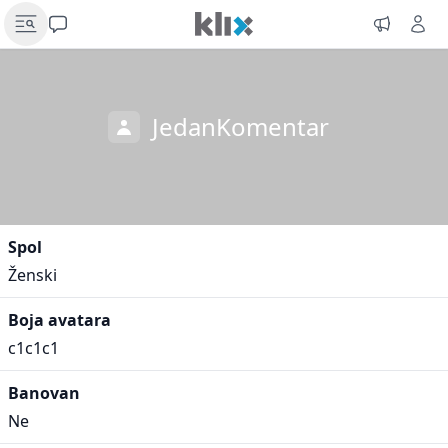
JedanKomentar
Spol
Ženski
Boja avatara
c1c1c1
Banovan
Ne