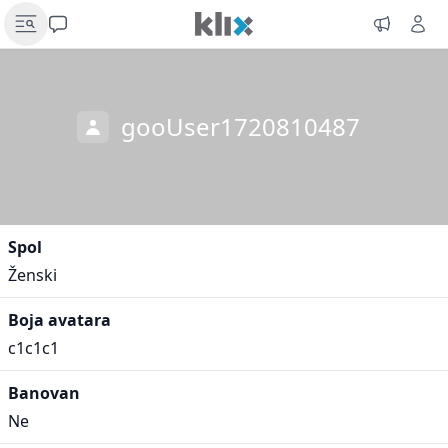
gooUser1720810487
Spol
Ženski
Boja avatara
c1c1c1
Banovan
Ne