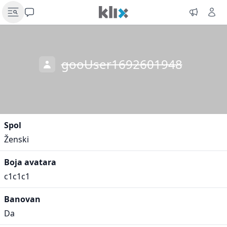
gooUser1692601948
Spol
Ženski
Boja avatara
c1c1c1
Banovan
Da