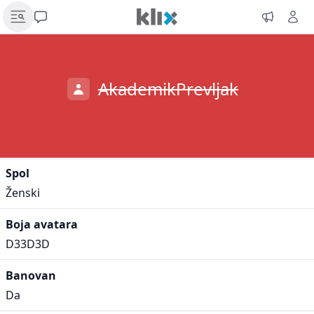
AkademikPrevljak
Spol
Ženski
Boja avatara
D33D3D
Banovan
Da