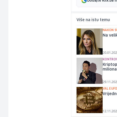
Dodajte Klix.ba 
Više na istu temu
NAKON S
Na veli
20.01.202
KONTRO
Kriptop
miliona
29.11.202
VAL EUFO
Vrijed
12.11.202