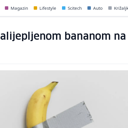
Magazin
Lifestyle
Scitech
Auto
Križalj
zalijepljenom bananom na