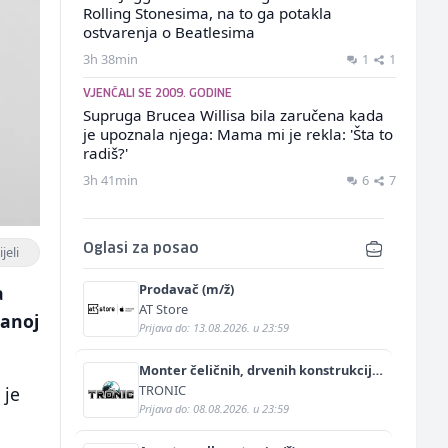
Rolling Stonesima, na to ga potakla
ostvarenja o Beatlesima
3h 38min
1
1
VJENČALI SE 2009. GODINE
Supruga Brucea Willisa bila zaručena kada
je upoznala njega: Mama mi je rekla: 'Šta to
radiš?'
3h 41min
6
7
Oglasi za posao
jeli
Prodavač (m/ž)
a
AT Store
žanoj
Prijava do: 13.08.2026. u 23:59
Monter čeličnih, drvenih konstrukcija
i termoizolacijskih panela (m/ž)
TRONIC
 je
Prijava do: 08.08.2026. u 23:59