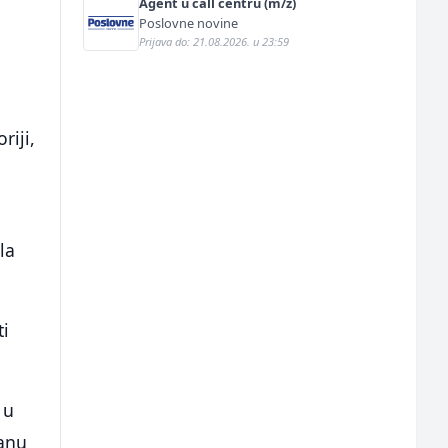
Agent u call centru (m/ž)
Poslovne novine
Prijava do: 21.08.2026. u 23:59
riji,
la
ti
 u
nanu