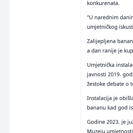
konkurenata.
"U narednim danim
umjetničkog iskust
Zalijepljena banan
a dan ranije je ku
Umjetnička instal
javnosti 2019. god
žestoke debate o t
Instalacija je obiš
bananu kad god is
Godine 2023. je ju
Muzeju umjetnosti