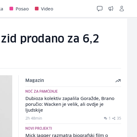
ka
Posao
Video
 zid prodano za 6,2
Magazin
NOĆ ZA PAMĆENJE
Dubioza kolektiv zapalila Goražde, Brano
poručio: Wacken je velik, ali ovdje je
ljudskije
2h 48min
1
35
NOVI PROJEKTI
Mick Jagger razmatra biografski film o