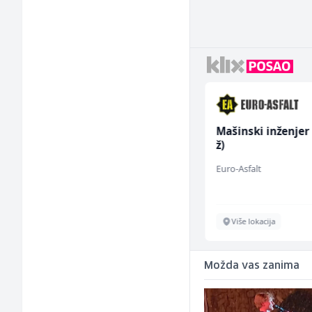
Monteri ventilacije i
Mašinski inženjer
klimatizacije (m)
ž)
Interclima
Euro-Asfalt
Sarajevo
Više lokacija
Možda vas zanima