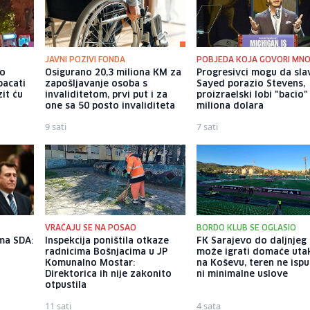
JAVNI POZIVI FONDA
POBJEDA KOJA GOVORI MN
io
Osigurano 20,3 miliona KM za
Progresivci mogu da slav
bacati
zapošljavanje osoba s
Sayed porazio Stevens,
it ću
invaliditetom, prvi put i za
proizraelski lobi "bacio"
one sa 50 posto invaliditeta
miliona dolara
9 sati
7 sati
VRAĆAJU SE NA POSAO
BORDO KLUB SE OGLASIO
ama SDA:
Inspekcija poništila otkaze
FK Sarajevo do daljnjeg
radnicima Bošnjacima u JP
može igrati domaće uta
Komunalno Mostar:
na Koševu, teren ne isp
Direktorica ih nije zakonito
ni minimalne uslove
otpustila
11 sati
4 sata