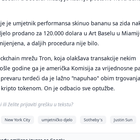
nije je umjetnik performansa skinuo bananu sa zida n
djelo prodano za 120.000 dolara u Art Baselu u Miamij
ijenjena, a daljih procedura nije bilo.
ockchain mrežu Tron, koja olakšava transakcije nekim
ošle godine ga je američka Komisija za vrijednosne p
a prevaru tvrdeći da je lažno "napuhao" obim trgovanj
kripto tokenom. On je odbacio sve optužbe.
ili želite prijaviti grešku u tekstu?
New York City
umjetničko djelo
Sotheby's
Justin Sun