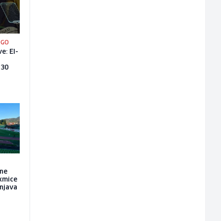
OGO
e: El-
 30
 ne
kmice
unjava