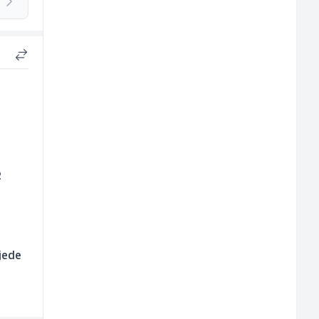
2
jede