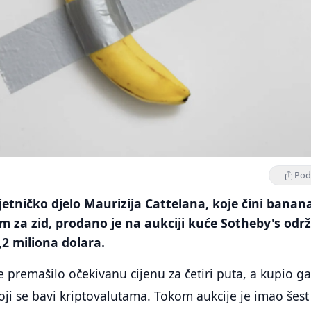
Podi
tničko djelo Maurizija Cattelana, koje čini banan
om za zid, prodano je na aukciji kuće Sotheby's odr
2 miliona dolara.
e premašilo očekivanu cijenu za četiri puta, a kupio ga
koji se bavi kriptovalutama. Tokom aukcije je imao šest