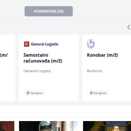
KOMENTARI (33)
 (m/
Samostalni
Konobar (m/ž)
računovođa (m/ž)
General Logistic
Borbono
Sarajevo
Sarajevo