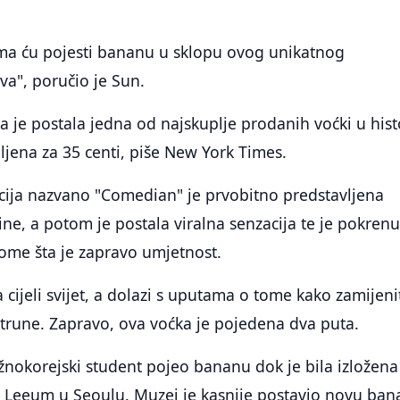
a ću pojesti bananu u sklopu ovog unikatnog
va", poručio je Sun.
a je postala jedna od najskuplje prodanih voćki u histo
pljena za 35 centi, piše New York Times.
acija nazvano "Comedian" je prvobitno predstavljena
ine, a potom je postala viralna senzacija te je pokrenu
ome šta je zapravo umjetnost.
la cijeli svijet, a dolazi s uputama o tome kako zamijeni
trune. Zapravo, ova voćka je pojedena dva puta.
žnokorejski student pojeo bananu dok je bila izložena
 Leeum u Seoulu. Muzej je kasnije postavio novu ba