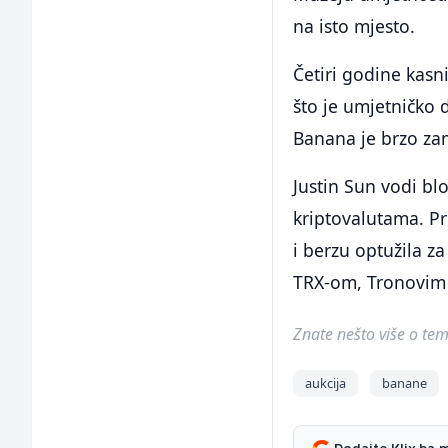
na isto mjesto.
Četiri godine kas
što je umjetničko 
Banana je brzo zam
Justin Sun vodi bl
kriptovalutama. Pr
i berzu optužila z
TRX-om, Tronovim 
Znate nešto više o temi 
aukcija
banane