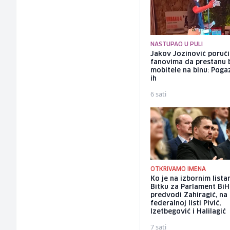
NASTUPAO U PULI
Jakov Jozinović poruč
fanovima da prestanu 
mobitele na binu: Pogaz
ih
6 sati
OTKRIVAMO IMENA
Ko je na izbornim list
Bitku za Parlament BiH
predvodi Zahiragić, na
federalnoj listi Pivić,
Izetbegović i Halilagić
7 sati