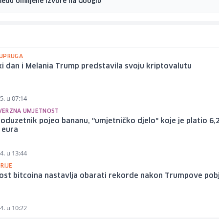
među omiljene izvore na Googlu
UPRUGA
ki dan i Melania Trump predstavila svoju kriptovalutu
5. u 07:14
VERZNA UMJETNOST
oduzetnik pojeo bananu, "umjetničko djelo" koje je platio 6,
 eura
4. u 13:44
RIJE
nost bitcoina nastavlja obarati rekorde nakon Trumpove pob
4. u 10:22