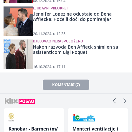
08.12.2024. u 16:04
LJUBAVNI PREOKRET
Jennifer Lopez ne odustaje od Bena
Afflecka: Hoće li doći do pomirenja?
20.11.2024. u 12:35
DJELOVAO NERASPOLOŽENO
Nakon razvoda Ben Affleck snimljen sa
asistenticom Gigi Foquet
16.10.2024. u 17:11
KOMENTARI (7)
Konobar - Barmen (m/
Monteri ventilacije i