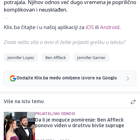
potrajala. Njihov odnos već dugo vremena je poprilično
komplikovan i neusklađen.
Klix.ba čitajte i u našoj aplikaciji za
iOS
ili
Android
.
Znate nešto više o temi ili želite prijaviti grešku u tekstu?
Jennifer Lopez
Ben Affleck
Jennifer Garner
Dodajte Klix.ba među omiljene izvore na Googlu
Više na istu temu
PRIJATELJSKI ODNOSI
Da li je moguće pomirenje: Ben Affleck
ponovo viđen u društvu bivše supruge