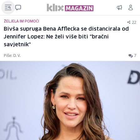
22
ŽELJELA IM POMOĆI
Bivša supruga Bena Afflecka se distancirala od
Jennifer Lopez: Ne želi više biti "bračni
savjetnik"
Piše: D. V.
7