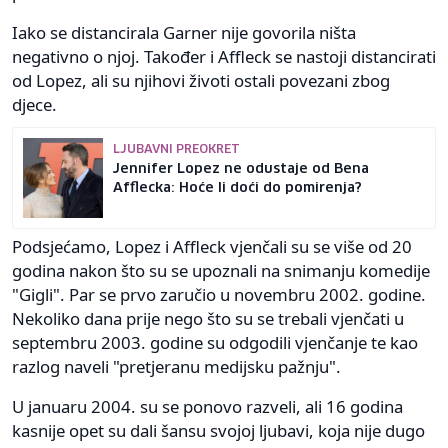
Iako se distancirala Garner nije govorila ništa
negativno o njoj. Također i Affleck se nastoji distancirati
od Lopez, ali su njihovi životi ostali povezani zbog
djece.
LJUBAVNI PREOKRET
Jennifer Lopez ne odustaje od Bena
Afflecka: Hoće li doći do pomirenja?
Podsjećamo, Lopez i Affleck vjenčali su se više od 20
godina nakon što su se upoznali na snimanju komedije
"Gigli". Par se prvo zaručio u novembru 2002. godine.
Nekoliko dana prije nego što su se trebali vjenčati u
septembru 2003. godine su odgodili vjenčanje te kao
razlog naveli "pretjeranu medijsku pažnju".
U januaru 2004. su se ponovo razveli, ali 16 godina
kasnije opet su dali šansu svojoj ljubavi, koja nije dugo