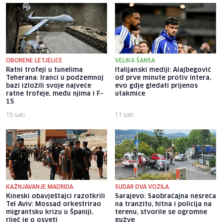
OBORENE LETJELICE
VELIKA ŠANSA
Ratni trofeji u tunelima
Italijanski mediji: Alajbegović
Teherana: Iranci u podzemnoj
od prve minute protiv Intera,
bazi izložili svoje najveće
evo gdje gledati prijenos
ratne trofeje, među njima i F-
utakmice
15
15 sati
11 sati
KAŽNJAVANJE MADRIDA
SUDAR DVA VOZILA
Kineski obavještajci razotkrili
Sarajevo: Saobraćajna nesreća
Tel Aviv: Mossad orkestrirao
na tranzitu, hitna i policija na
migrantsku krizu u Španiji,
terenu, stvorile se ogromne
riječ je o osveti
gužve