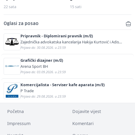
22 sata
15 sati
Oglasi za posao
Pripravnik - Diplomirani pravnik (m/ž)
Zajednička advokatska kancelarija Hakija Kurtović i Adis
Kurtović
Prijava do: 30.08.2026. u 23:59
Grafički dizajner (m/ž)
Arena Sport BH
Prijava do: 03.09.2026. u 23:59
Komercijalista - Serviser kafe aparata (m/ž)
P Trade
Prijava do: 29.08.2026. u 23:59
Početna
Dojavite vijest
Impressum
Komentari