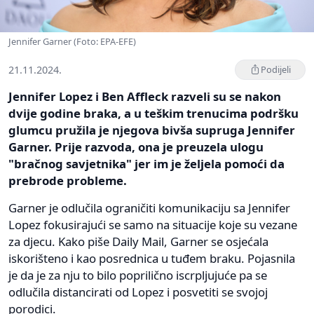
Jennifer Garner (Foto: EPA-EFE)
21.11.2024.
Podijeli
Jennifer Lopez i Ben Affleck razveli su se nakon
dvije godine braka, a u teškim trenucima podršku
glumcu pružila je njegova bivša supruga Jennifer
Garner. Prije razvoda, ona je preuzela ulogu
"bračnog savjetnika" jer im je željela pomoći da
prebrode probleme.
Garner je odlučila ograničiti komunikaciju sa Jennifer
Lopez fokusirajući se samo na situacije koje su vezane
za djecu. Kako piše Daily Mail, Garner se osjećala
iskorišteno i kao posrednica u tuđem braku. Pojasnila
je da je za nju to bilo poprilično iscrpljujuće pa se
odlučila distancirati od Lopez i posvetiti se svojoj
porodici.