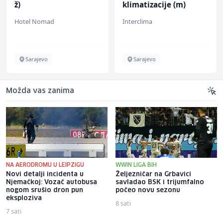
ž)
klimatizacije (m)
Hotel Nomad
Interclima
Sarajevo
Sarajevo
Možda vas zanima
NA AERODROMU U LEIPZIGU
WWIN LIGA BIH
Novi detalji incidenta u
Željezničar na Grbavici
Njemačkoj: Vozač autobusa
savladao BSK i trijumfalno
nogom srušio dron pun
počeo novu sezonu
eksploziva
8 sati
7 sati