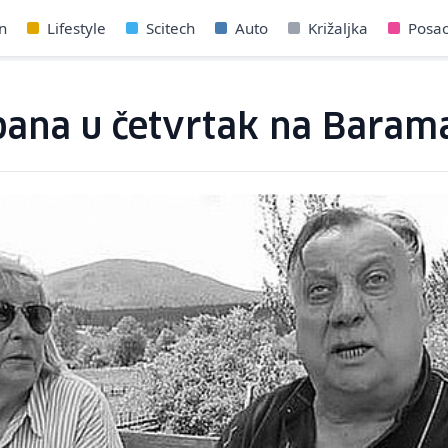
n
Lifestyle
Scitech
Auto
Križaljka
Posa
opana u četvrtak na Baram