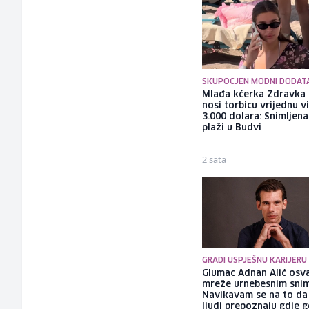
SKUPOCJEN MODNI DODAT
Mlađa kćerka Zdravka 
nosi torbicu vrijednu v
3.000 dolara: Snimljena
plaži u Budvi
2 sata
GRADI USPJEŠNU KARIJERU
Glumac Adnan Alić osv
mreže urnebesnim sni
Navikavam se na to d
ljudi prepoznaju gdje 