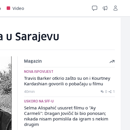
o
Video
a u Sarajevu
Magazin
NOVA ISPOVIJEST
Travis Barker otkrio zašto su on i Kourtney
Kardashian govorili o pobačaju u filmu
40min
0
1
USKORO NA SFF-U
Selma Alispahić ususret filmu o "Ay
Carmeli": Dragan Jovičić bi bio ponosan;
nikada nisam pomislila da igram s nekim
drugim