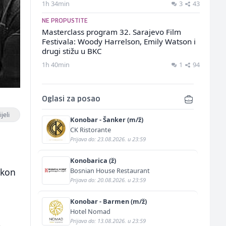
1h 34min
3
43
NE PROPUSTITE
Masterclass program 32. Sarajevo Film
Festivala: Woody Harrelson, Emily Watson i
drugi stižu u BKC
1h 40min
1
94
Oglasi za posao
jeli
Konobar - Šanker (m/ž)
CK Ristorante
Prijava do: 23.08.2026. u 23:59
Konobarica (ž)
Bosnian House Restaurant
akon
Prijava do: 20.08.2026. u 23:59
Konobar - Barmen (m/ž)
Hotel Nomad
Prijava do: 13.08.2026. u 23:59