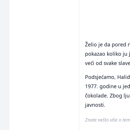
Želio je da pored
pokazao koliko ju j
veći od svake slave
Podsjećamo, Halid 
1977. godine u jed
čokolade. Zbog ljub
javnosti.
Znate nešto više o temi 