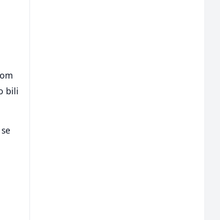
dnom
 bili
 se