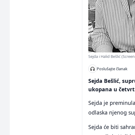
Sejda i Halid Bešlić (Scre
Poslušajte članak
Sejda Bešlić, sup
ukopana u četvrt
Sejda je preminula
odlaska njenog su
Sejda će biti sahr