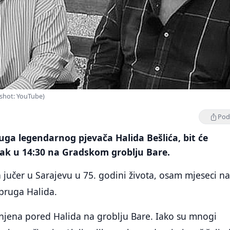
enshot: YouTube)
Podi
ruga legendarnog pjevača Halida Bešlića, bit će
ak u 14:30 na Gradskom groblju Bare.
 jučer u Sarajevu u 75. godini života, osam mjeseci n
pruga Halida.
anjena pored Halida na groblju Bare. Iako su mnogi