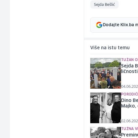
Sejda Bešlić
Dodajte Klix.ba 
Više na istu temu
TUŽAN O
Sejda B
ličnosti
04.06.202
PORODIČ
Dino Be
Majko,
02.06.202
TUŽNA V
Preminu