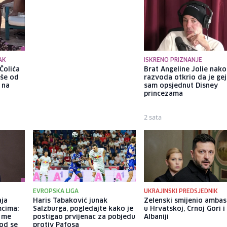
AK
ISKRENO PRIZNANJE
Čolića
Selma Alispahić ususret filmu
Brat Angeline Jolie nak
iše od
o "Ay Carmeli": Dragan Jovičić
razvoda otkrio da je gej
 na
bi bio ponosan; nikada nisam
sam opsjednut Disney
pomislila da igram s nekim
princezama
drugim
1 sat
2 sata
EVROPSKA LIGA
UKRAJINSKI PREDSJEDNIK
aja
Haris Tabaković junak
Zelenski smijenio amba
mcima:
Salzburga, pogledajte kako je
u Hrvatskoj, Crnoj Gori i
a me
postigao prvijenac za pobjedu
Albaniji
god se
protiv Pafosa