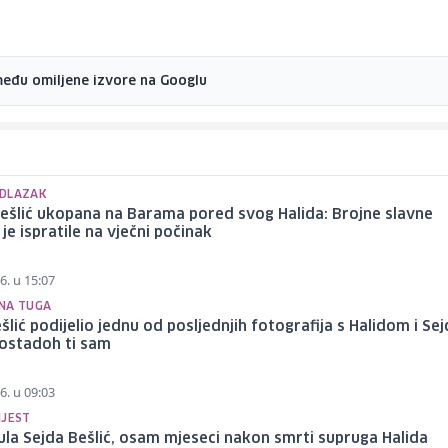
među omiljene izvore na Googlu
DLAZAK
ešlić ukopana na Barama pored svog Halida: Brojne slavne
 je ispratile na vječni počinak
6. u 15:07
NA TUGA
šlić podijelio jednu od posljednjih fotografija s Halidom i Se
 ostadoh ti sam
6. u 09:03
IJEST
la Sejda Bešlić, osam mjeseci nakon smrti supruga Halida