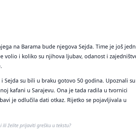
 njega na Barama bude njegova Sejda. Time je još je
e volio i koliko su njihova ljubav, odanost i zajedništvo
.
i Sejda su bili u braku gotovo 50 godina. Upoznali su
noj kafani u Sarajevu. Ona je tada radila u tvornici
avi je odlučila dati otkaz. Rijetko se pojavljivala u
ili želite prijaviti grešku u tekstu?