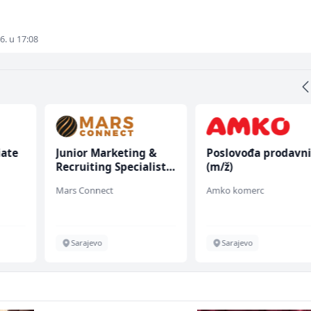
6. u 17:08
iate
Junior Marketing &
Poslovođa prodavn
Recruiting Specialist
(m/ž)
(m/ž)
Mars Connect
Amko komerc
Sarajevo
Sarajevo