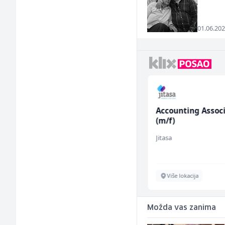
01.06.202
Konobar (m/ž)
Accounting Assoc
(m/f)
Mesna Industrija Gora
Jitasa
Sarajevo
Više lokacija
Možda vas zanima