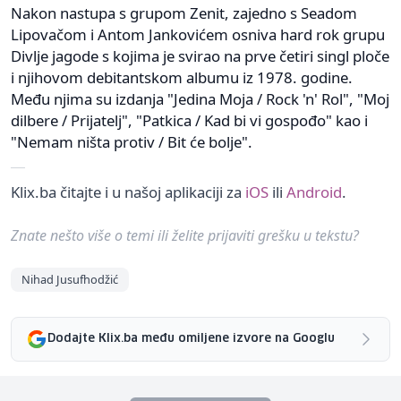
Nakon nastupa s grupom Zenit, zajedno s Seadom
Lipovačom i Antom Jankovićem osniva hard rok grupu
Divlje jagode s kojima je svirao na prve četiri singl ploče
i njihovom debitantskom albumu iz 1978. godine.
Među njima su izdanja "Jedina Moja / Rock 'n' Rol", "Moj
dilbere / Prijatelj", "Patkica / Kad bi vi gospođo" kao i
"Nemam ništa protiv / Bit će bolje".
Klix.ba čitajte i u našoj aplikaciji za
iOS
ili
Android
.
Znate nešto više o temi ili želite prijaviti grešku u tekstu?
Nihad Jusufhodžić
Dodajte Klix.ba među omiljene izvore na Googlu