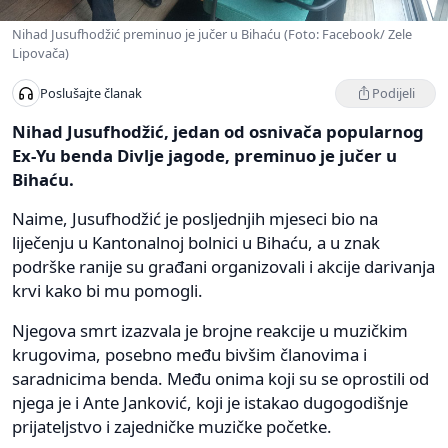
Nihad Jusufhodžić preminuo je jučer u Bihaću (Foto: Facebook/ Zele
Lipovača)
Podijeli
Poslušajte članak
Nihad Jusufhodžić, jedan od osnivača popularnog
Ex-Yu benda Divlje jagode, preminuo je jučer u
Bihaću.
Naime, Jusufhodžić je posljednjih mjeseci bio na
liječenju u Kantonalnoj bolnici u Bihaću, a u znak
podrške ranije su građani organizovali i akcije darivanja
krvi kako bi mu pomogli.
Njegova smrt izazvala je brojne reakcije u muzičkim
krugovima, posebno među bivšim članovima i
saradnicima benda. Među onima koji su se oprostili od
njega je i Ante Janković, koji je istakao dugogodišnje
prijateljstvo i zajedničke muzičke početke.