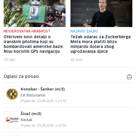
NEVJEROVATNA HRABROST
NAJAVIO ŽALBU
Otkriveni novi detalji o
Težak udarac za Zuckerberga:
iranskim pilotima koji su
Meta mora platiti blizu
bombardovali američke baze:
milijardu dolara zbog
Nisu koristili GPS navigaciju
ugrožavanja djece
12 sati
42 min
Oglasi za posao
Konobar - Šanker (m/ž)
CK Ristorante
Prijava do: 23.08.2026. u 23:59
Šivač (m/ž)
Nedak
Prijava do: 03.09.2026. u 23:59