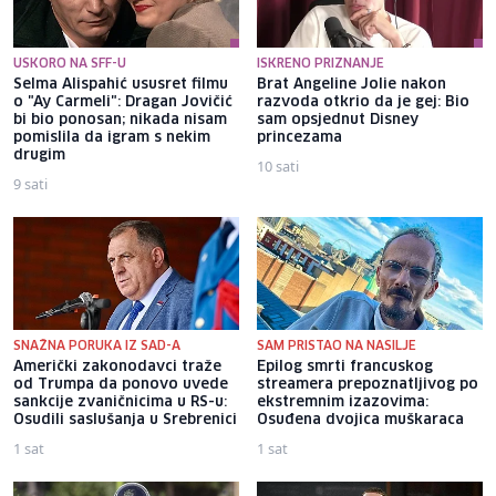
USKORO NA SFF-U
ISKRENO PRIZNANJE
Selma Alispahić ususret filmu
Brat Angeline Jolie nakon
o "Ay Carmeli": Dragan Jovičić
razvoda otkrio da je gej: Bio
bi bio ponosan; nikada nisam
sam opsjednut Disney
pomislila da igram s nekim
princezama
drugim
10 sati
9 sati
SNAŽNA PORUKA IZ SAD-A
SAM PRISTAO NA NASILJE
Američki zakonodavci traže
Epilog smrti francuskog
od Trumpa da ponovo uvede
streamera prepoznatljivog po
sankcije zvaničnicima u RS-u:
ekstremnim izazovima:
Osudili saslušanja u Srebrenici
Osuđena dvojica muškaraca
1 sat
1 sat