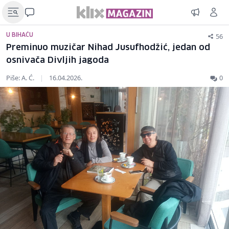
56
U BIHAĆU
Preminuo muzičar Nihad Jusufhodžić, jedan od
osnivača Divljih jagoda
Piše: A. Ć.
|
16.04.2026.
0