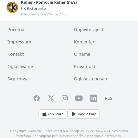
Kuhar - Pomoćni kuhar (m/ž)
CK Ristorante
Prijava do: 23.08.2026. u 23:59
Početna
Dojavite vijest
Impressum
Komentari
Kontakt
O nama
Oglašavanje
Privatnost
Sigurnost
Oglasi za posao
Facebook
YouTube
LinkedIn
Twitter
Instagram
RSS
App Store
Google Play
Copyright 2000-2026 InterSoft d.o.o. Sarajevo. ISSN 2566-3771. Sva prava
zadržana. Zabranjeno preuzimanje sadržaja bez dozvole izdavača.