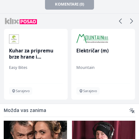
KOMENTARI (0)
Kuhar za pripremu
Električar (m)
brze hrane i
jednostavnih jela (m/
Easy Bites
Mountain
ž)
Sarajevo
Sarajevo
Možda vas zanima