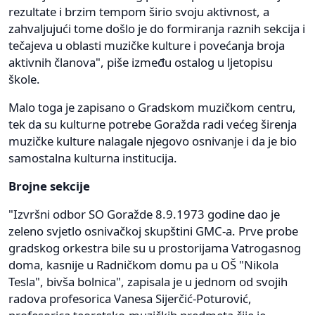
rezultate i brzim tempom širio svoju aktivnost, a
zahvaljujući tome došlo je do formiranja raznih sekcija i
tečajeva u oblasti muzičke kulture i povećanja broja
aktivnih članova", piše između ostalog u ljetopisu
škole.
Malo toga je zapisano o Gradskom muzičkom centru,
tek da su kulturne potrebe Goražda radi većeg širenja
muzičke kulture nalagale njegovo osnivanje i da je bio
samostalna kulturna institucija.
Brojne sekcije
"Izvršni odbor SO Goražde 8.9.1973 godine dao je
zeleno svjetlo osnivačkoj skupštini GMC-a. Prve probe
gradskog orkestra bile su u prostorijama Vatrogasnog
doma, kasnije u Radničkom domu pa u OŠ "Nikola
Tesla", bivša bolnica", zapisala je u jednom od svojih
radova profesorica Vanesa Sijerčić-Poturović,