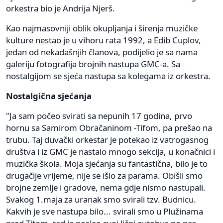
orkestra bio je Andrija Njerš.
Kao najmasovniji oblik okupljanja i širenja muzičke
kulture nestao je u vihoru rata 1992, a Edib Cuplov,
jedan od nekadašnjih članova, podijelio je sa nama
galeriju fotografija brojnih nastupa GMC-a. Sa
nostalgijom se sjeća nastupa sa kolegama iz orkestra.
Nostalgična sjećanja
"Ja sam počeo svirati sa nepunih 17 godina, prvo
hornu sa Samirom Obračaninom -Tifom, pa prešao na
trubu. Taj duvački orkestar je potekao iz vatrogasnog
društva i iz GMC je nastalo mnogo sekcija, u konačnici i
muzička škola. Moja sjećanja su fantastična, bilo je to
drugačije vrijeme, nije se išlo za parama. Obišli smo
brojne zemlje i gradove, nema gdje nismo nastupali.
Svakog 1.maja za uranak smo svirali tzv. Budnicu.
Kakvih je sve nastupa bilo... svirali smo u Plužinama