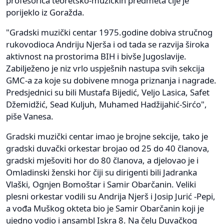
profesorica teoretsko-muzičkih predmeta čije je
porijeklo iz Goražda.
"Gradski muzički centar 1975.godine dobiva stručnog
rukovodioca Andriju Njerša i od tada se razvija široka
aktivnost na prostorima BIH i bivše Jugoslavije.
Zabilježeno je niz vrlo uspješnih nastupa svih sekcija
GMC-a za koje su dobivene mnoga priznanja i nagrade.
Predsjednici su bili Mustafa Bijedić, Veljo Lasica, Safet
Džemidžić, Sead Kuljuh, Muhamed Hadžijahić-Sirćo",
piše Vanesa.
Gradski muzički centar imao je brojne sekcije, tako je
gradski duvački orkestar brojao od 25 do 40 članova,
gradski mješoviti hor do 80 članova, a djelovao je i
Omladinski ženski hor čiji su dirigenti bili Jadranka
Vlaški, Ognjen Bomoštar i Samir Obarčanin. Veliki
plesni orkestar vodili su Andrija Njerš i Josip Jurić -Pepi,
a vođa Muškog okteta bio je Samir Obarčanin koji je
ujedno vodio i ansambl Iskra 8. Na čelu Duvačkog