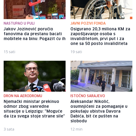
NASTUPAO U PULI
JAVNI POZIVI FONDA
Jakov Jozinović poručio
Osigurano 20,3 miliona KM za
fanovima da prestanu bacati
zapošljavanje osoba s
mobitele na binu: Pogazit ću ih
invaliditetom, prvi put i za
one sa 50 posto invaliditeta
15 sati
19 sati
DRON NA AERODROMU
ISTOČNO SARAJEVO
Njemački ministar prekinuo
Aleksandar Nikolić,
odmor zbog vanredne
osumnjičeni za pomaganje u
situacije u Leipzigu: "Moguće
pokušaju ubistva Davora
da iza svega stoje strane sile"
Dabića, bit će pušten na
slobodu
3 sata
12 min