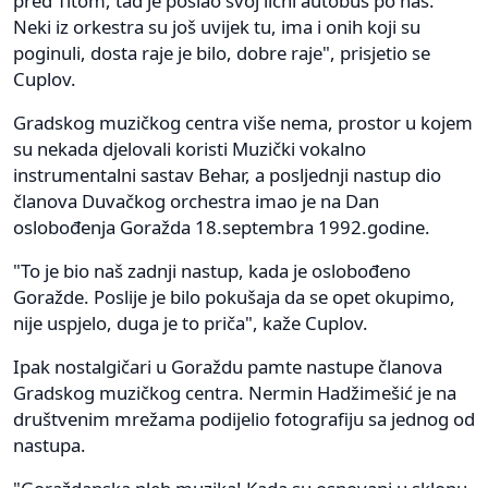
pred Titom, tad je poslao svoj lični autobus po nas.
Neki iz orkestra su još uvijek tu, ima i onih koji su
poginuli, dosta raje je bilo, dobre raje", prisjetio se
Cuplov.
Gradskog muzičkog centra više nema, prostor u kojem
su nekada djelovali koristi Muzički vokalno
instrumentalni sastav Behar, a posljednji nastup dio
članova Duvačkog orchestra imao je na Dan
oslobođenja Goražda 18.septembra 1992.godine.
"To je bio naš zadnji nastup, kada je oslobođeno
Goražde. Poslije je bilo pokušaja da se opet okupimo,
nije uspjelo, duga je to priča", kaže Cuplov.
Ipak nostalgičari u Goraždu pamte nastupe članova
Gradskog muzičkog centra. Nermin Hadžimešić je na
društvenim mrežama podijelio fotografiju sa jednog od
nastupa.