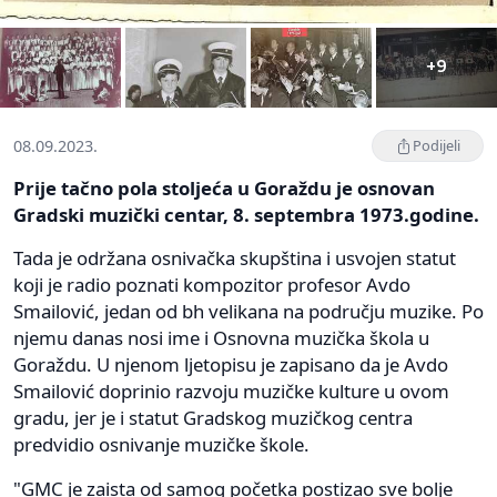
+9
08.09.2023.
Podijeli
Prije tačno pola stoljeća u Goraždu je osnovan
Gradski muzički centar, 8. septembra 1973.godine.
Tada je održana osnivačka skupština i usvojen statut
koji je radio poznati kompozitor profesor Avdo
Smailović, jedan od bh velikana na području muzike. Po
njemu danas nosi ime i Osnovna muzička škola u
Goraždu. U njenom ljetopisu je zapisano da je Avdo
Smailović doprinio razvoju muzičke kulture u ovom
gradu, jer je i statut Gradskog muzičkog centra
predvidio osnivanje muzičke škole.
"GMC je zaista od samog početka postizao sve bolje