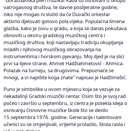
"Goraždanska pleh muzika! Kada su osnovani u sklopu
vatrogasnog društva, te davne poslijeratne godine,
niko nije mogao ni slutiti da će Duvački orkestar
aktivno djelovati gotovo pola vijeka. Popularna limena
glazba, kako je zovu u gradu, a koja se danas pokušava
obnoviti u okviru gradskog muzičkog centra i
muzičkog društva, koji nastavljaju tradiciju okupljanja
mladih i njihovog muzičkog obrazovanja na
instrumentima i horskom pjevanju. Moj djed je na slici
prvi sa lijeve strane. Ahmet Hadžiahmetović - Ahmica.
Polazak na turneju, sa drugovima. Prepoznaće se
mnogi, a vi napišite koga znate" napisao je Hadžimešić.
Puno je simbolike u ovom mjesecu koja se vezuje za
nekadašnji Gradski muzički centar. Osim što je svoj rad
počeo i završio u septembru, iz centra je potekla ideja o
osnivanju Osnovne muzičke škole što se desilo
15.septembra 1976. godine. Generacije i talentovani
učenici su se smjenjivali, vrijeme prolazilo, škola rasla i