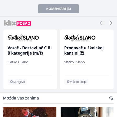
KOMENTARI (3)
Vozač - Dostavljač C ili
Prodavač u školskoj
B kategorije (m/ž)
kantini (ž)
Slatko i Slano
Slatko i Slano
Sarajevo
Više lokacija
Možda vas zanima