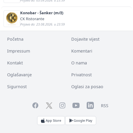
Prijava do: 03.09.2026. u 23:59
Konobar - Šanker (m/ž)
CK Ristorante
Prijava do: 23.08.2026. u 23:59
Početna
Dojavite vijest
Impressum
Komentari
Kontakt
O nama
Oglašavanje
Privatnost
Sigurnost
Oglasi za posao
Facebook
YouTube
LinkedIn
Twitter
Instagram
RSS
App Store
Google Play