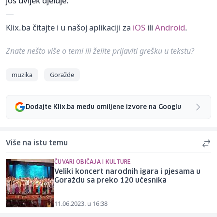
još uvijek djeluje.
Klix.ba čitajte i u našoj aplikaciji za
iOS
ili
Android
.
Znate nešto više o temi ili želite prijaviti grešku u tekstu?
muzika
Goražde
Dodajte Klix.ba među omiljene izvore na Googlu
Više na istu temu
ČUVARI OBIČAJA I KULTURE
Veliki koncert narodnih igara i pjesama u
Goraždu sa preko 120 učesnika
11.06.2023. u 16:38