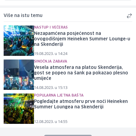
Više na istu temu
NASTUP I VEČERAS
Nezapamćena posjećenost na
ovogodišnjem Heineken Summer Lounge-u
na Skenderiji
19.08.2023. u 14:24
SINOĆNJA ZABAVA
Vesela atmosfera na platou Skenderija,
gost se popeo na šank pa pokazao plesno
umijeće
14.08.2023. u 15:13
POPULARNA LJETNA BAŠTA
Pogledajte atmosferu prve noći Heineken
Summer Loungea na Skenderiji
12.08.2023. u 14:55