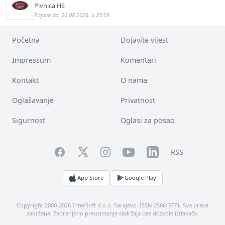
Pivnica HS
Prijava do: 20.08.2026. u 23:59
Početna
Dojavite vijest
Impressum
Komentari
Kontakt
O nama
Oglašavanje
Privatnost
Sigurnost
Oglasi za posao
Facebook
YouTube
LinkedIn
Twitter
Instagram
RSS
App Store
Google Play
Copyright 2000-2026 InterSoft d.o.o. Sarajevo. ISSN 2566-3771. Sva prava
zadržana. Zabranjeno preuzimanje sadržaja bez dozvole izdavača.