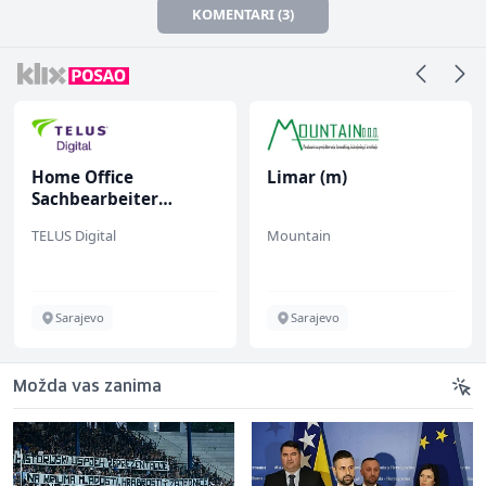
KOMENTARI (3)
Home Office
Limar (m)
Sachbearbeiter
(m/w/d) für einen
TELUS Digital
Mountain
bekannten deutschen
Energieversorger
Sarajevo
Sarajevo
Možda vas zanima