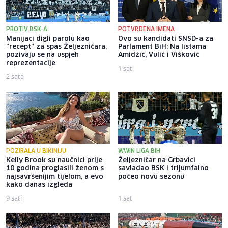
PROTIV BSK-A
POTVRĐENA IMENA
Manijaci digli parolu kao
Ovo su kandidati SNSD-a za
"recept" za spas Željezničara,
Parlament BiH: Na listama
pozivaju se na uspjeh
Amidžić, Vulić i Višković
reprezentacije
1 sat
2 sata
POZIRALA U BIKINIJU
WWIN LIGA BIH
Kelly Brook su naučnici prije
Željezničar na Grbavici
10 godina proglasili ženom s
savladao BSK i trijumfalno
najsavršenijim tijelom, a evo
počeo novu sezonu
kako danas izgleda
9 sati
1 sat