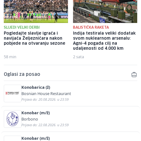
SLIJEDI VELIKI DERBI
BALISTIČKA RAKETA
Pogledajte slavlje igrača i
Indija testirala veliki dodatak
navijača Željezničara nakon
svom nuklearnom arsenalu:
pobjede na otvaranju sezone
Agni-4 pogađa cilj na
udaljenosti od 4.000 km
58 min
2 sata
Oglasi za posao
Konobarica (ž)
Bosnian House Restaurant
Prijava do: 20.08.2026. u 23:59
Konobar (m/ž)
Borbono
Prijava do: 22.08.2026. u 23:59
Konobar (m/ž)