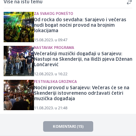
Više na istu temu
ZA SVAKOG PONEŠTO
Od rocka do sevdaha: Sarajevo i večeras
nudi bogat noćni provod na brojnim
lokacijama
15.08.2023. u 09:47
NASTAVAK PROGRAMA
Večerašnji muzički događaji u Sarajevu:
Nastupi na Skenderiji, na Ilidži pjeva Dženan
Lončarević
12.08.2023. u 16:22
FESTIVALSKA GROZNICA
Noćni provod u Sarajevu: Večeras će se na
Skenderiji istovremeno održavati četiri
muzička događaja
11.08.2023. u 21:48
KOMENTARI (15)