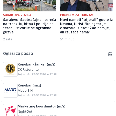
SUDAR DVA VOZILA
PROBLEM ZA TURIZAM
Sarajevo: Saobraćajna nesreća
Novi nameti "otjerali" goste iz
na tranzitu, hitna i policija na
Neuma, turističke agencije
terenu, stvorile se ogromne
otkazale izlete: "Žao nam je,
gužve
ali izuzeća nema"
2 sata
51 minut
Oglasi za posao
Konobar - Šanker (m/ž)
CK Ristorante
Prijava do: 23.08.2026. u 23:59
Konobar (m/ž)
Mado BiH
Prijava do: 23.08.2026. u 23:59
Marketing koordinator (m/ž)
NightOut