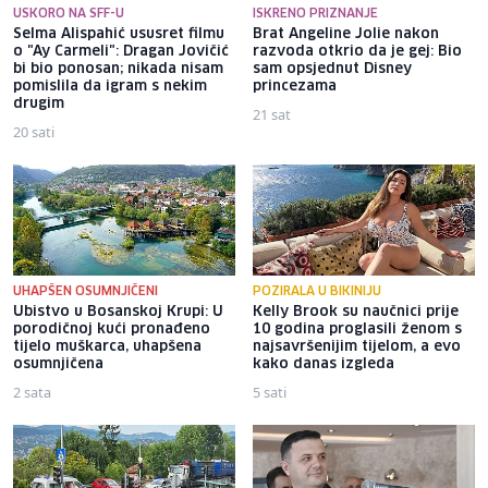
USKORO NA SFF-U
ISKRENO PRIZNANJE
Selma Alispahić ususret filmu
Brat Angeline Jolie nakon
o "Ay Carmeli": Dragan Jovičić
razvoda otkrio da je gej: Bio
bi bio ponosan; nikada nisam
sam opsjednut Disney
pomislila da igram s nekim
princezama
drugim
21 sat
20 sati
UHAPŠEN OSUMNJIČENI
POZIRALA U BIKINIJU
Ubistvo u Bosanskoj Krupi: U
Kelly Brook su naučnici prije
porodičnoj kući pronađeno
10 godina proglasili ženom s
tijelo muškarca, uhapšena
najsavršenijim tijelom, a evo
osumnjičena
kako danas izgleda
2 sata
5 sati