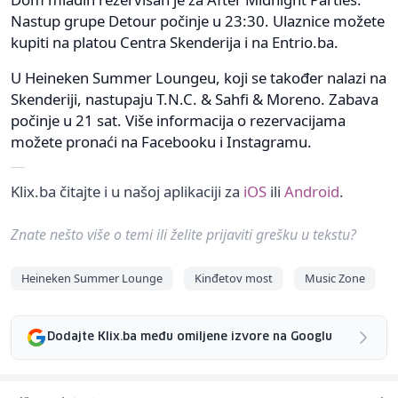
Nastup grupe Detour počinje u 23:30. Ulaznice možete
kupiti na platou Centra Skenderija i na Entrio.ba.
U Heineken Summer Loungeu, koji se također nalazi na
Skenderiji, nastupaju T.N.C. & Sahfi & Moreno. Zabava
počinje u 21 sat. Više informacija o rezervacijama
možete pronaći na Facebooku i Instagramu.
Klix.ba čitajte i u našoj aplikaciji za
iOS
ili
Android
.
Znate nešto više o temi ili želite prijaviti grešku u tekstu?
Heineken Summer Lounge
Kinđetov most
Music Zone
Dodajte Klix.ba među omiljene izvore na Googlu