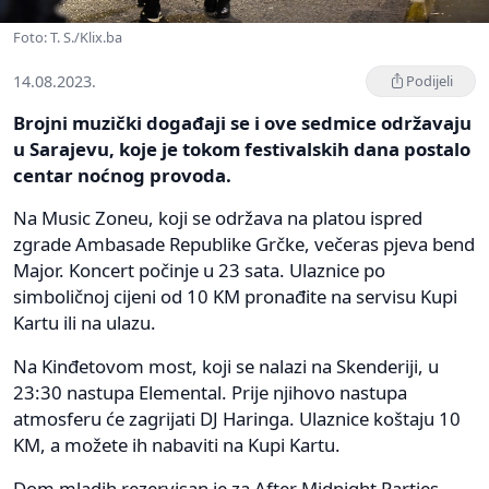
Foto: T. S./Klix.ba
14.08.2023.
Podijeli
Brojni muzički događaji se i ove sedmice održavaju
u Sarajevu, koje je tokom festivalskih dana postalo
centar noćnog provoda.
Na Music Zoneu, koji se održava na platou ispred
zgrade Ambasade Republike Grčke, večeras pjeva bend
Major. Koncert počinje u 23 sata. Ulaznice po
simboličnoj cijeni od 10 KM pronađite na servisu Kupi
Kartu ili na ulazu.
Na Kinđetovom most, koji se nalazi na Skenderiji, u
23:30 nastupa Elemental. Prije njihovo nastupa
atmosferu će zagrijati DJ Haringa. Ulaznice koštaju 10
KM, a možete ih nabaviti na Kupi Kartu.
Dom mladih rezervisan je za After Midnight Parties.