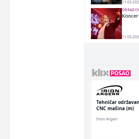
11.03.202
OBRADOV
Koncert
11.03.202
Tehnički rukovodilac
Tehničar održavan
(m/ž)
CNC mašina (m)
Mountain
Irion Argerr