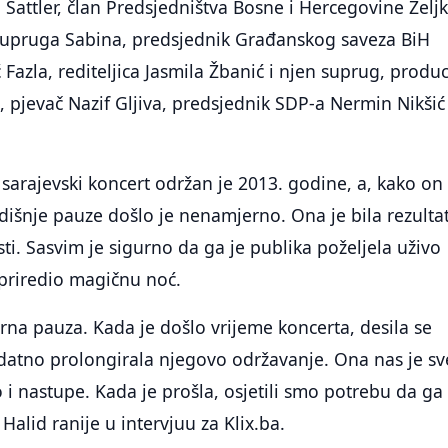
 Sattler, član Predsjedništva Bosne i Hercegovine Želj
supruga Sabina, predsjednik Građanskog saveza BiH
azla, rediteljica Jasmila Žbanić i njen suprug, produ
 pjevač Nazif Gljiva, predsjednik SDP-a Nermin Nikšić 
sarajevski koncert održan je 2013. godine, a, kako on
dišnje pauze došlo je nenamjerno. Ona je bila rezulta
sti. Sasvim je sigurno da ga je publika poželjela uživo
n priredio magičnu noć.
erna pauza. Kada je došlo vrijeme koncerta, desila se
datno prolongirala njegovo održavanje. Ona nas je sv
 i nastupe. Kada je prošla, osjetili smo potrebu da ga
Halid ranije u intervjuu za Klix.ba.