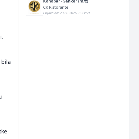
Konobar - Šanker (m/ž)
CK Ristorante
Prijava do: 23.08.2026. u 23:59
,
i.
 bila
u
ske