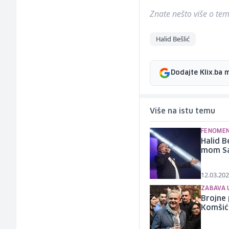
Znate nešto više o temi 
Halid Bešlić
Dodajte Klix.ba 
Više na istu temu
FENOMEN
Halid B
mom Sa
12.03.202
ZABAVA 
Brojne 
Komšić 