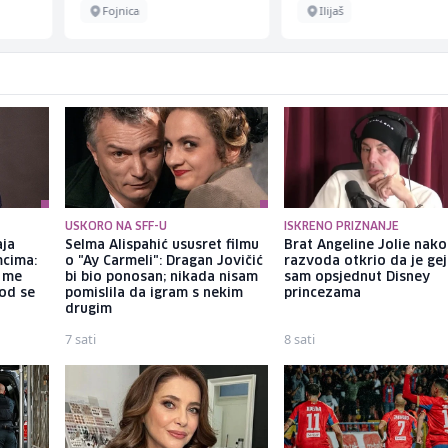
Fojnica
Ilijaš
USKORO NA SFF-U
ISKRENO PRIZNANJE
aja
Selma Alispahić ususret filmu
Brat Angeline Jolie nak
mcima:
o "Ay Carmeli": Dragan Jovičić
razvoda otkrio da je gej
a me
bi bio ponosan; nikada nisam
sam opsjednut Disney
god se
pomislila da igram s nekim
princezama
drugim
7 sati
8 sati