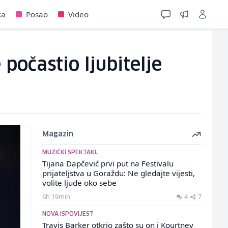
ka
Posao
Video
počastio ljubitelje
Magazin
MUZIČKI SPEKTAKL
Tijana Dapčević prvi put na Festivalu
prijateljstva u Goraždu: Ne gledajte vijesti,
volite ljude oko sebe
6h 19min
4
7
NOVA ISPOVIJEST
Travis Barker otkrio zašto su on i Kourtney