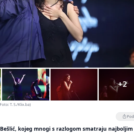
+2
Foto: T. S./Klix.ba)
Podi
Bešlić, kojeg mnogi s razlogom smatraju najboljim