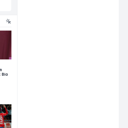
Sarajevo
Sarajevo
on
: Bio