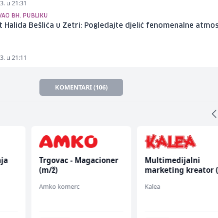
3. u 21:31
AO BH. PUBLIKU
 Halida Bešlića u Zetri: Pogledajte djelić fenomenalne atmo
3. u 21:11
KOMENTARI (106)
ja
Trgovac - Magacioner
Multimedijalni
(m/ž)
marketing kreator 
ž)
Amko komerc
Kalea