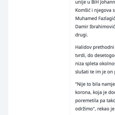
unije u BiH Johann
Komšić i njegova 
Muhamed Fazlagić F
Damir Ibrahimović,
drugi.
Halidov prethodni 
tvrdi, do desetogo
niza spleta okolno
slušati te im je o
"Nije to bila namj
korona, koja je do
poremetila pa tako
održimo", rekao je 