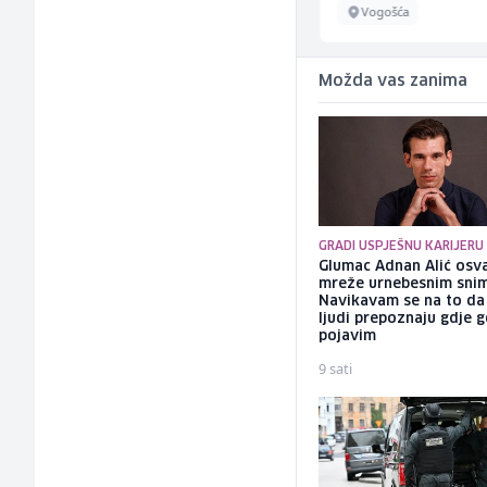
Sarajevo
Vogošća
Možda vas zanima
GRADI USPJEŠNU KARIJERU
Glumac Adnan Alić osv
mreže urnebesnim sni
Navikavam se na to d
ljudi prepoznaju gdje 
pojavim
9 sati