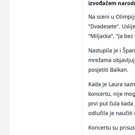
izvođačem narodn
Na sceni u Olimpij
"Dvadesete". Uslije
"Miljacka", "Ja be
Nastupila je i Špa
mrežama objavljuje
posjetiti Balkan.
Kada je Laura sazn
koncertu, nije mog
prvi put čula kada
odlučila je naučiti 
Koncertu su prisus