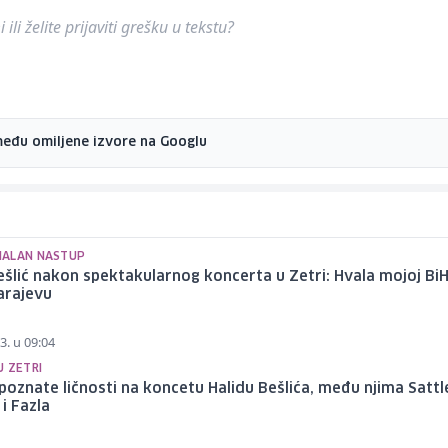
ili želite prijaviti grešku u tekstu?
među omiljene izvore na Googlu
ALAN NASTUP
ešlić nakon spektakularnog koncerta u Zetri: Hvala mojoj BiH
rajevu
3. u 09:04
U ZETRI
poznate ličnosti na koncetu Halidu Bešlića, među njima Sattl
i Fazla