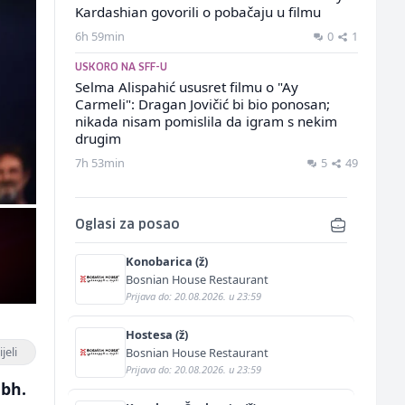
Kardashian govorili o pobačaju u filmu
6h 59min
0
1
USKORO NA SFF-U
Selma Alispahić ususret filmu o "Ay
Carmeli": Dragan Jovičić bi bio ponosan;
nikada nisam pomislila da igram s nekim
drugim
7h 53min
5
49
Oglasi za posao
Konobarica (ž)
Bosnian House Restaurant
Prijava do: 20.08.2026. u 23:59
Hostesa (ž)
jeli
Bosnian House Restaurant
Prijava do: 20.08.2026. u 23:59
 bh.