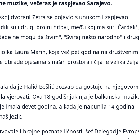
e muzike, večeras je raspjevao Sarajevo.
skoj dvorani Zetra se pojavio s unukom i zapjevao
dili su i drugi brojni hitovi, među kojima su: "Čardak"
z tebe ne mogu da živim", "Sviraj nešto narodno" i drug
njolka Laura Marin, koja već pet godina na društvenim
 obrade pjesama s naših prostora i čija je velika želja
ala da je Halid Bešlić pozvao da gostuje na njegovom
la vjerovati. Ova 18-godišnjakinja je balkansku muzik
 je imala devet godina, a kada je napunila 14 godina
naš jezik.
tvovale i brojne poznate ličnosti: šef Delegacije Evrop