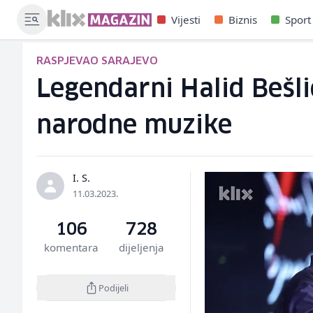
Vijesti
Biznis
Sport
RASPJEVAO SARAJEVO
Legendarni Halid Bešli
narodne muzike
I. S.
11.03.2023.
106
728
komentara
dijeljenja
Podijeli