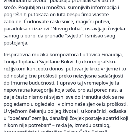
vrednotama života i pokušaju pronalaska vlastite
sreće. Pogubljen u mnoštvu sumnjivih informacija i
pogrešnih putokaza on luta bespućima vlastite
zablude. Čudnovate raskrsnice, magični putevi,
paradoksalni izazovi "Novog doba", ostavljaju čovjeka
samog u borbi da pronađe "svjetlo" i smisao svog
postojanja.
Inspirativna muzika kompozitora Ludovica Einaudija,
Tonija Toplana i Svjetlane Bukvich,u koreografsko-
režijskom konceptu donosi putovanje kroz vrijeme i to
od nostalgične prošlosti preko neizvjesne sadašnjosti
do tmurne budućnosti. I upravo taj vremeplov je ta
nepovratna kategorija koja teče, prolazi pored nas, a
da je često nismo ni svjesni sve do trenutka dok se ne
pogledamo u ogledalo i vidimo naše sjenke iz prošlosti.
U vječnom čekanju boljeg života i, u konačnici, odlaska
u "obećanu“ zemlju, današnji čovjek postaje apatrid koji
nikom nije potreban“ – rekla je, između ostalog,