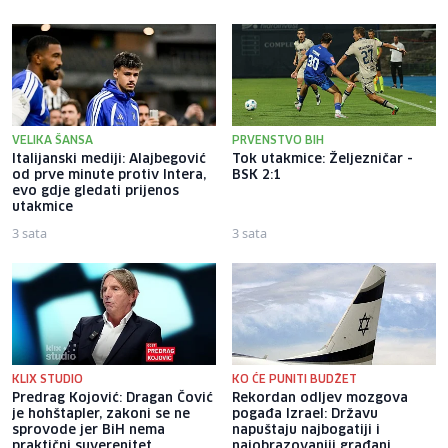
VELIKA ŠANSA
PRVENSTVO BIH
Italijanski mediji: Alajbegović
Tok utakmice: Željezničar -
od prve minute protiv Intera,
BSK 2:1
evo gdje gledati prijenos
utakmice
3 sata
3 sata
KLIX STUDIO
KO ĆE PUNITI BUDŽET
Predrag Kojović: Dragan Čović
Rekordan odljev mozgova
je hohštapler, zakoni se ne
pogađa Izrael: Državu
sprovode jer BiH nema
napuštaju najbogatiji i
praktični suverenitet
najobrazovaniji građani