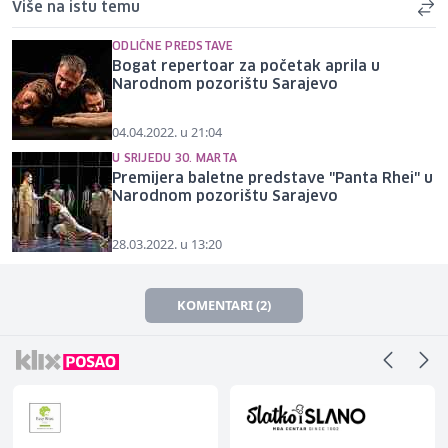
Više na istu temu
ODLIČNE PREDSTAVE
Bogat repertoar za početak aprila u
Narodnom pozorištu Sarajevo
04.04.2022. u 21:04
U SRIJEDU 30. MARTA
Premijera baletne predstave "Panta Rhei" u
Narodnom pozorištu Sarajevo
28.03.2022. u 13:20
KOMENTARI (2)