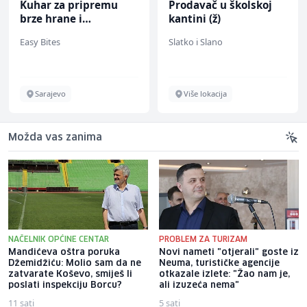
Kuhar za pripremu
Prodavač u školskoj
brze hrane i
kantini (ž)
jednostavnih jela (m/
Easy Bites
Slatko i Slano
ž)
Sarajevo
Više lokacija
Možda vas zanima
NAČELNIK OPĆINE CENTAR
PROBLEM ZA TURIZAM
Mandićeva oštra poruka
Novi nameti "otjerali" goste iz
Džemidžiću: Molio sam da ne
Neuma, turističke agencije
zatvarate Koševo, smiješ li
otkazale izlete: "Žao nam je,
poslati inspekciju Borcu?
ali izuzeća nema"
11 sati
5 sati