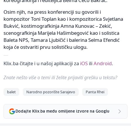
koreografkinja i rediteljica Belma Čečo Bakrač.
Osim njih, na press konferenciji su govorili i
kompozitor Toni Toplan kao i kompozitorica Svjetlana
Bukvić, kostimografkinja Amna Kunovac – Zekić,
scenografkinja Marijela Hašimbegović kao i solistica
Baleta NPS, Tamara Ljubičić i balerina Selma Efendić
koja će ostvariti prvu solističku ulogu.
Klix.ba čitajte i u našoj aplikaciji za
iOS
ili
Android
.
Znate nešto više o temi ili želite prijaviti grešku u tekstu?
balet
Narodno pozorište Sarajevo
Panta Rhei
Dodajte Klix.ba među omiljene izvore na Googlu