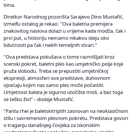
tima.
Diretkor Narodnog pozorišta Sarajevo Dino Mustafić,
između ostalog je rekao: "Ova baletna premijera
znakovitog naslova dolazi u vrijeme kada modža, čak i
prvi put, u historiju nemamo nikakvu ideju oko
bdućnosti pa čak i nekih temeljnih stvari.“
"Ova predstava pokušava o tome razmišljati kroz
scenski pokret, baletni ples kao umjetničko polje koje
pruža slobodu. Treba se prepustiti umjetničkoj
ekspresiji, atmosferi ove predstave, duhovnom
ojsećaju kojim nas samo ples može počastiti.
Umjetnost baleta je sigurno utočište misli, a bez toga
se teško živi“ – dodaje Mustafić.
"Panta rhei je baletskitriptih zasnovan na neoklasičnom
stilu i savremenom plesnom pokretu. Predstava govori
o traganju današnjeg čovjeka za iskonskim