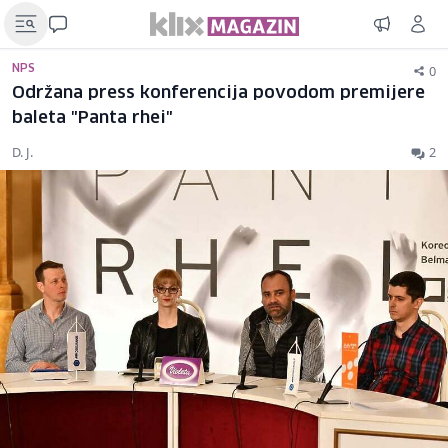
0
NPS
Održana press konferencija povodom premijere
baleta "Panta rhei"
D. J.
2