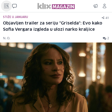
41
STIŽE U JANUARU
Objavljen trailer za seriju "Griselda": Evo kako
Sofia Vergara izgleda u ulozi narko kraljice
N. O.
2