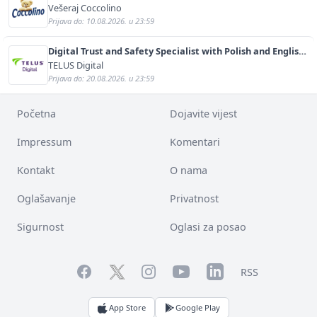
Vešeraj Coccolino
Prijava do: 10.08.2026. u 23:59
Digital Trust and Safety Specialist with Polish and English
(m/f)
TELUS Digital
Prijava do: 20.08.2026. u 23:59
Početna
Dojavite vijest
Impressum
Komentari
Kontakt
O nama
Oglašavanje
Privatnost
Sigurnost
Oglasi za posao
Facebook
YouTube
LinkedIn
Twitter
Instagram
RSS
App Store
Google Play