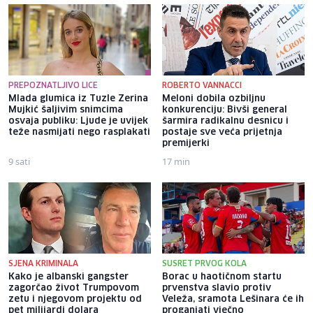
PREPOZNATLJIVO LICE
ROBERTO VANNACCI
Mlada glumica iz Tuzle Zerina
Meloni dobila ozbiljnu
Mujkić šaljivim snimcima
konkurenciju: Bivši general
osvaja publiku: Ljude je uvijek
šarmira radikalnu desnicu i
teže nasmijati nego rasplakati
postaje sve veća prijetnja
premijerki
9 sati
17 min
SJENA KRIMINALA
SUSRET PRVOG KOLA
Kako je albanski gangster
Borac u haotičnom startu
zagorčao život Trumpovom
prvenstva slavio protiv
zetu i njegovom projektu od
Veleža, sramota Lešinara će ih
pet milijardi dolara
proganjati vječno