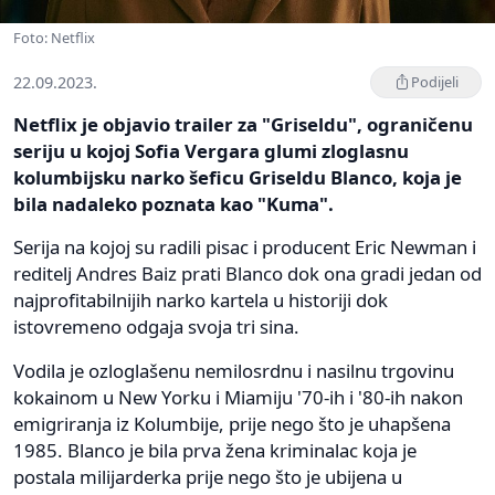
Foto: Netflix
22.09.2023.
Podijeli
Netflix je objavio trailer za "Griseldu", ograničenu
seriju u kojoj Sofia Vergara glumi zloglasnu
kolumbijsku narko šeficu Griseldu Blanco, koja je
bila nadaleko poznata kao "Kuma".
Serija na kojoj su radili pisac i producent Eric Newman i
reditelj Andres Baiz prati Blanco dok ona gradi jedan od
najprofitabilnijih narko kartela u historiji dok
istovremeno odgaja svoja tri sina.
Vodila je ozloglašenu nemilosrdnu i nasilnu trgovinu
kokainom u New Yorku i Miamiju '70-ih i '80-ih nakon
emigriranja iz Kolumbije, prije nego što je uhapšena
1985. Blanco je bila prva žena kriminalac koja je
postala milijarderka prije nego što je ubijena u