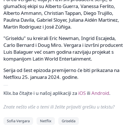
glumačkoj ekipi su Alberto Guerra, Vanessa Ferlito,
Alberto Ammann, Christian Tappan, Diego Trujillo,
Paulina Davila, Gabriel Sloyer, Juliana Aidén Martinez,
Martin Rodriguez i José Zúñiga.
"Griseldu" su kreirali Eric Newman, Ingrid Escajeda,
Carlo Bernard i Doug Miro. Vergara i izvršni producent
Luis Balaguer već osam godina razvijaju projekat s
kompanijom Latin World Entertainment.
Serija od šest epizoda premijerno će biti prikazana na
Netflixu 25. januara 2024. godine.
Klix.ba čitajte i u našoj aplikaciji za
iOS
ili
Android
.
Znate nešto više o temi ili želite prijaviti grešku u tekstu?
Sofia Vergara
Netflix
Griselda