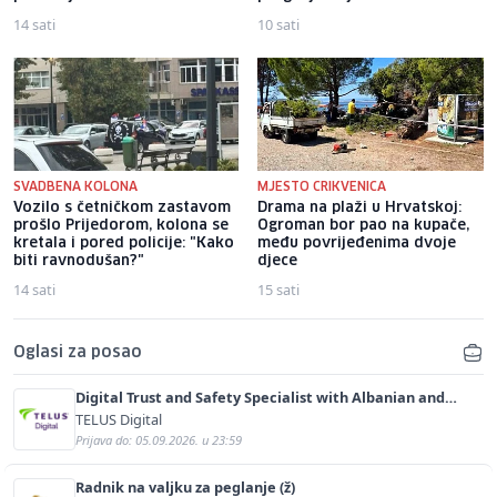
14 sati
10 sati
SVADBENA KOLONA
MJESTO CRIKVENICA
Vozilo s četničkom zastavom
Drama na plaži u Hrvatskoj:
prošlo Prijedorom, kolona se
Ogroman bor pao na kupače,
kretala i pored policije: "Kako
među povrijeđenima dvoje
biti ravnodušan?"
djece
14 sati
15 sati
Oglasi za posao
Digital Trust and Safety Specialist with Albanian and
English (m/f)
TELUS Digital
Prijava do: 05.09.2026. u 23:59
Radnik na valjku za peglanje (ž)