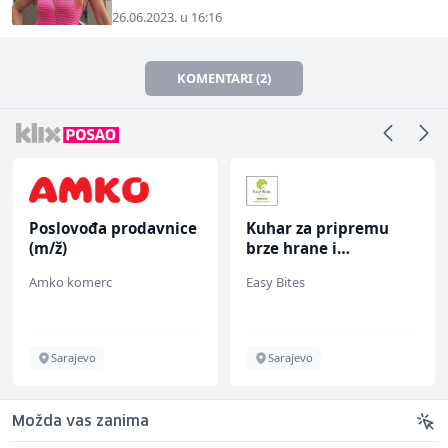
26.06.2023. u 16:16
KOMENTARI (2)
Poslovođa prodavnice
Kuhar za pripremu
(m/ž)
brze hrane i
jednostavnih jela (m/
Amko komerc
Easy Bites
ž)
Sarajevo
Sarajevo
Možda vas zanima