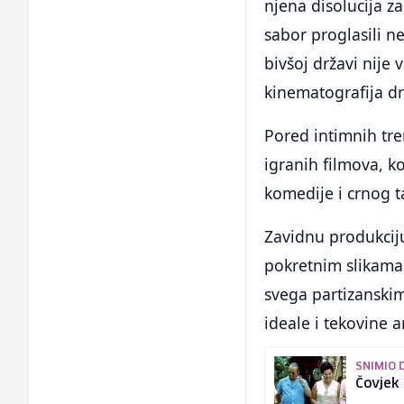
njena disolucija za
sabor proglasili n
bivšoj državi nije 
kinematografija dr
Pored intimnih tre
igranih filmova, k
komedije i crnog t
Zavidnu produkciju 
pokretnim slikama 
svega partizanski
ideale i tekovine a
SNIMIO 
Čovjek 