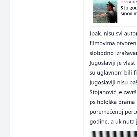
O VLADI
Sto god
sinoni
Ipak, nisu svi aut
filmovima otvoreno 
slobodno izražavan
Jugoslaviji je vlast
su uglavnom bili f
Jugoslaviji nisu ba
Stojanović je završ
psihološka drama “
poremećenoj percep
godine, a ukinuta 