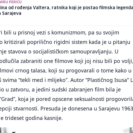
MIRU PERIĆU
ina od rođenja Valtera, ratnika koji je postao filmska legenda
m Sarajeva
ori bili u prisnoj vezi s komunizmom, pa su svojim
kritizirali poprilično rigidni sistem kada je u pitanju
je stavova o socijalističkom samoupravljanju. U
 odlučila zabraniti one filmove koji joj nisu bili po volji
ilmovi crnog talasa, koji su progovarali o tome kako u
š svima “tekli med i mlijeko”. Autor “Plastičnog Isusa” 
io u zatvoru, a jedini sudski zabranjen film bila je
Grad”, koja je pored opscene seksualnosti progovorila
ciji stvarnosti. Presuda je donesena u Sarajevu 1963
je trideset godina kasnije.