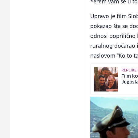
*erem vam se u to
Upravo je film Slo
pokazao šta se dog
odnosi poprilično 
ruralnog dočarao i
naslovom “Ko to t
REPLIKE 
Film ko
Jugosla