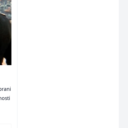
brani
nosti