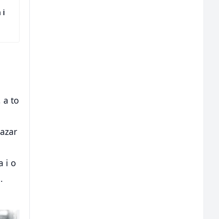
 i
, a to
Lazar
 i o
.