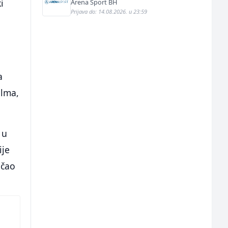
i
Arena Sport BH
Prijava do: 14.08.2026. u 23:59
a
ilma,
 u
ije
ičao