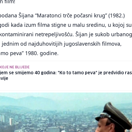
n film!
bodana Šijana “Maratonci trče počasni krug” (1982.)
odi kada izum filma stigne u malu sredinu, u kojoj su
kontaminirani netrepeljivošću. Šijan je sukob urbanog
 jednim od najduhovitijih jugoslavenskih filmova,
amo peva” 1980. godine.
KOJE NE BLIJEDE
jem se smijemo 40 godina: "Ko to tamo peva" je predvidio ra
vije