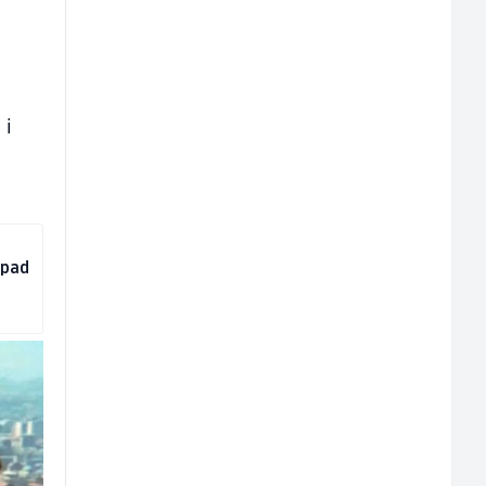
 i
spad