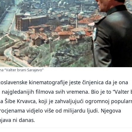
ma “Valter brani Sarajevo”
ugoslavenske kinematografije jeste činjenica da je ona
 najgledanijih filmova svih vremena. Bio je to “Valter 
a Šibe Krvavca, koji je zahvaljujući ogromnoj popular
rocjenama vidjelo više od milijardu ljudi. Njegova
java ni danas.