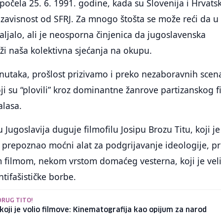
počela 25. 6. 1991. godine, kada su Slovenija i Hrvatsk
ezavisnost od SFRJ. Za mnogo štošta se može reći da u
valjalo, ali je neosporna činjenica da jugoslavenska
ži naša kolektivna sjećanja na okupu.
nutaka, prošlost prizivamo i preko nezaboravnih scen
oji su “plovili” kroz dominantne žanrove partizanskog f
alasa.
Jugoslavija duguje filmofilu Josipu Brozu Titu, koji je
prepoznao moćni alat za podgrijavanje ideologije, pr
m filmom, nekom vrstom domaćeg vesterna, koji je vel
ntifašističke borbe.
DRUG TITO!
koji je volio filmove: Kinematografija kao opijum za narod