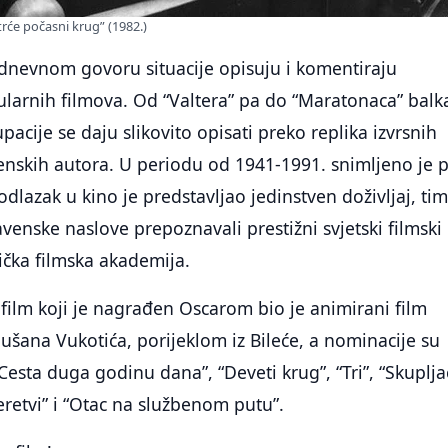
trće počasni krug” (1982.)
odnevnom govoru situacije opisuju i komentiraju
larnih filmova. Od “Valtera” pa do “Maratonaca” balk
pacije se daju slikovito opisati preko replika izvrsnih
enskih autora. U periodu od 1941-1991. snimljeno je 
odlazak u kino je predstavljao jedinstven doživljaj, ti
avenske naslove prepoznavali prestižni svjetski filmski
erička filmska akademija.
 film koji je nagrađen Oscarom bio je animirani film
Dušana Vukotića, porijeklom iz Bileće, a nominacije su
“Cesta duga godinu dana”, “Deveti krug”, “Tri”, “Skuplja
eretvi” i “Otac na službenom putu”.