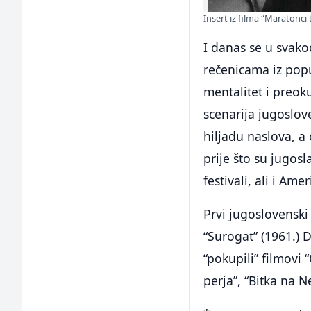
Insert iz filma “Maratonci 
I danas se u svak
rečenicama iz popu
mentalitet i preoku
scenarija jugoslov
hiljadu naslova, a 
prije što su jugosl
festivali, ali i Am
Prvi jugoslovenski
“Surogat” (1961.) 
“pokupili” filmovi 
perja”, “Bitka na N