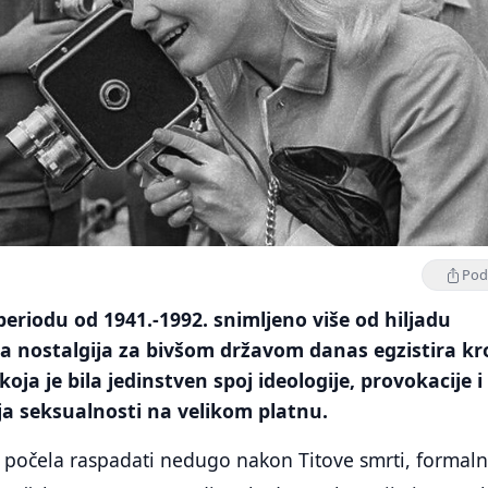
Podi
 periodu od 1941.-1992. snimljeno više od hiljadu
 a nostalgija za bivšom državom danas egzistira kr
oja je bila jedinstven spoj ideologije, provokacije i
ja seksualnosti na velikom platnu.
a počela raspadati nedugo nakon Titove smrti, formaln