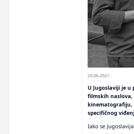
25.06.2021.
U Jugoslaviji je u
filmskih naslova,
kinematografiju, k
specifičnog viđen
Iako se Jugoslavij