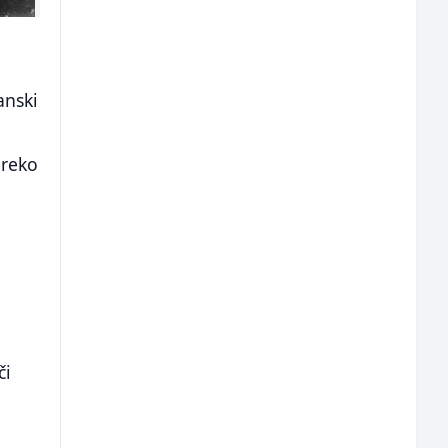
anski
preko
m
či