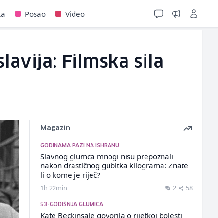
ka
Posao
Video
lavija: Filmska sila
Magazin
GODINAMA PAZI NA ISHRANU
Slavnog glumca mnogi nisu prepoznali
nakon drastičnog gubitka kilograma: Znate
li o kome je riječ?
1h 22min
2
58
53-GODIŠNJA GLUMICA
Kate Beckinsale govorila o rijetkoj bolesti