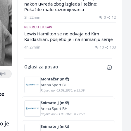
nakon uvreda zbog izgleda i težine:
Pokažite malo razumijevanja
3h 22min
0
12
NE KRIJU LJUBAV
Lewis Hamilton se ne odvaja od Kim
Kardashian, posjetio je i na snimanju serije
4h 27min
10
103
Oglasi za posao
jeli
Montažer (m/ž)
Arena Sport BH
Prijava do: 03.09.2026. u 23:59
oz
Snimatelj (m/ž)
Arena Sport BH
Prijava do: 03.09.2026. u 23:59
o je
Snimatelj (m/ž)