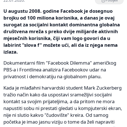
22.07.2020.
Podijeli
U augustu 2008. godine Facebook je dosegnuo
brojku od 100 miliona korisnika, a danas je ovaj
surogat za socijalni kontakt dominantna globalna
društvena mreža s preko dvije milijarde aktivnih
mjesečnih korisnika, čiji vam logo govori da u
labirint "slova f" možete ući, ali da iz njega nema
izlaza.
Dokumentarni film "Facebook Dilemma" američkog
PBS-a i Frontlinea analizira Facebookov udar na
privatnost i demokratiju na globalnom planu.
Kada je mlađahni harvardski student Mark Zuckerberg
tražio način kako da uspostavi sramežljivi socijalni
kontakt sa svojim prijateljima, a da pritom ne mora
napustiti sobu ni prestati gledati u kompjuterski ekran,
nije ni slutio kakvo "čudovište" kreira. Od samog
početka je imao jasnu viziju o tome da želi napraviti