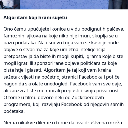
Algoritam koji hrani sujetu
Ono čemu upućujete ikonice u vidu podignutih palčeva,
famoznih lajkova na koje niko nije imun, skuplja se u
bazu podataka. Na osnovu toga vam se kasnije nude
objave o stvarima za koje umjetna inteligencija
pretpostavlja da biste ih mogli kupiti, igrama koje biste
mogli igrati ili sponzorirane objave političara za koje
biste htjeli glasati. Algoritam je taj koji vam kreira
sažetak vijesti na početnoj stranici Facebooka i potiče
nagon da skrolate unedogled. Facebook vam sve daje,
ali zauzvrat ste mu morali prepustiti svoju privatnost.
O tome u filmu govore neki od Zuckrbergovih
programera, koji razvijaju Facebook od njegovih samih
početaka.
Nema nikakve dileme o tome da ova društvena mreža