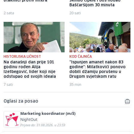
utakmici protiv Intera
Skinuo cipele i bos hodao
Baščaršijom 30 minuta
2 sata
20 sati
HISTORIJSKA LIČNOST
KOD ČAJNIČA
Na današnji dan prije 101
"Ispunjen amanet nakon 83
godinu rođen Alija
godine": Milatkovići ponovo
Izetbegović, lider koji nije
dobili džamiju porušenu u
odstupao od svojih ideala
Drugom svjetskom ratu
7 sati
35 min
Oglasi za posao
Marketing koordinator (m/ž)
NightOut
Prijava do: 31.08.2026. u 23:59