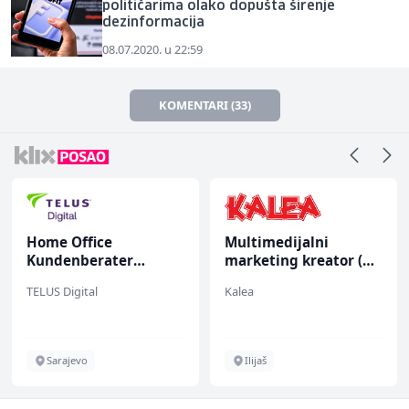
političarima olako dopušta širenje
dezinformacija
08.07.2020. u 22:59
KOMENTARI (33)
Home Office
Multimedijalni
Kundenberater
marketing kreator (m/
(m/w/d) für ein
ž)
TELUS Digital
Kalea
renommiertes
Schuhunternehmen
Sarajevo
Ilijaš