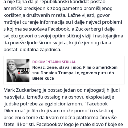
a nije tajna da je republikanski kandidat postao
američki predsjednik zbog pametno promišljenog
korištenja društvenih mreža. Lažne vijesti, govor
mržnje i curenje informacija su i dalje najveći problemi
s kojima se suočava Facebook, a Zuckerberg i dalje
svijetu govori o svojoj optimističnoj viziji i nastojanjima
da poveže ljude širom svijeta, koji će jednog dana
postati digitalna zajednica.
DOKUMENTARNI SERIJAL
Novac, žene, slava i moć: Film o američkom
snu Donalda Trumpa i njegovom putu do
Bijele kuće
Mark Zuckerberg je postao jedan od najbogatijih ljudi
na svijetu, između ostalog na osnovu eksploatacije
ljudske potrebe za egzibicionizmom. "Facebook
Dilemma" je film koji vam može pomoći u vlastitoj
procjeni o tome da li vam moćna platforma čini više
štete ili koristi. Facebookov logo je malo slovo f koje se