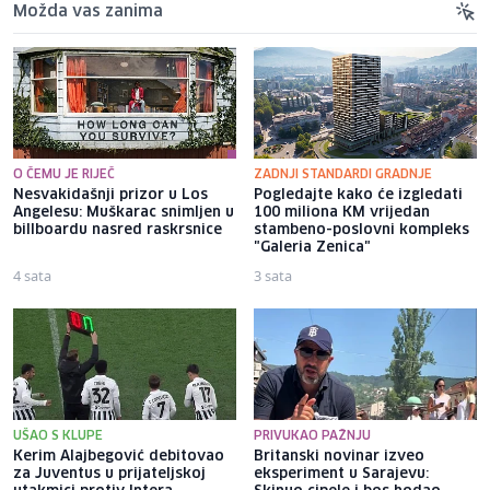
Možda vas zanima
O ČEMU JE RIJEČ
ZADNJI STANDARDI GRADNJE
Nesvakidašnji prizor u Los
Pogledajte kako će izgledati
Angelesu: Muškarac snimljen u
100 miliona KM vrijedan
billboardu nasred raskrsnice
stambeno-poslovni kompleks
"Galeria Zenica"
4 sata
3 sata
UŠAO S KLUPE
PRIVUKAO PAŽNJU
Kerim Alajbegović debitovao
Britanski novinar izveo
za Juventus u prijateljskoj
eksperiment u Sarajevu: