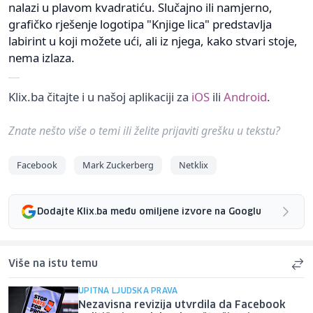
nalazi u plavom kvadratiću. Slučajno ili namjerno,
grafičko rješenje logotipa "Knjige lica" predstavlja
labirint u koji možete ući, ali iz njega, kako stvari stoje,
nema izlaza.
Klix.ba čitajte i u našoj aplikaciji za
iOS
ili
Android
.
Znate nešto više o temi ili želite prijaviti grešku u tekstu?
Facebook
Mark Zuckerberg
Netklix
Dodajte Klix.ba među omiljene izvore na Googlu
Više na istu temu
UPITNA LJUDSKA PRAVA
Nezavisna revizija utvrdila da Facebook