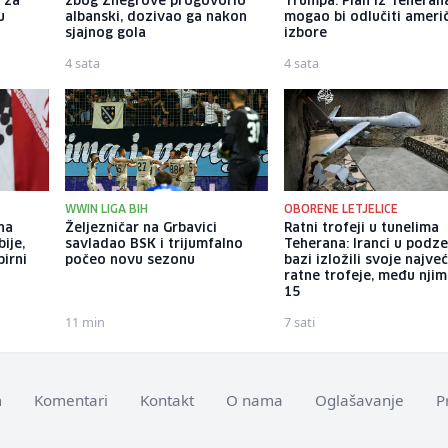
 za
zbog Zhegrove progovorio
Trumpa: Plan iz Teheran
u
albanski, dozivao ga nakon
mogao bi odlučiti ameri
sjajnog gola
izbore
4 sata
4 sata
WWIN LIGA BIH
OBORENE LETJELICE
 na
Željezničar na Grbavici
Ratni trofeji u tunelima
ije,
savladao BSK i trijumfalno
Teherana: Iranci u podz
pirni
počeo novu sezonu
bazi izložili svoje najve
ratne trofeje, među njim
15
11 min
7 sati
m
Komentari
Kontakt
O nama
Oglašavanje
P