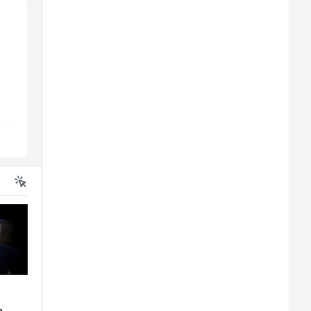
Bravar -
Građevinski inženjer
Elektrozavarivač (m)
(m/ž)
Mountain
MC-Stella
Sarajevo
Velika Kladuša