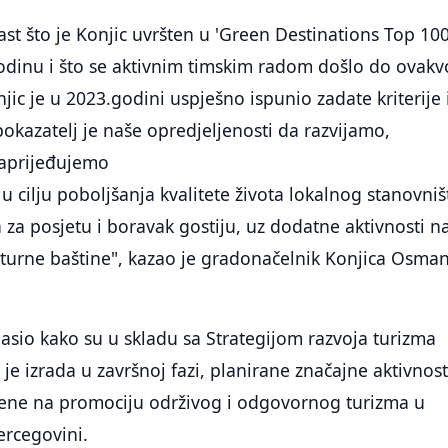
ast što je Konjic uvršten u 'Green Destinations Top 10
godinu i što se aktivnim timskim radom došlo do ovak
jic je u 2023.godini uspješno ispunio zadate kriterije 
pokazatelj je naše opredjeljenosti da razvijamo,
aprijeđujemo
u cilju poboljšanja kvalitete života lokalnog stanovniš
 za posjetu i boravak gostiju, uz dodatne aktivnosti n
kulturne baštine", kazao je gradonačelnik Konjica Osma
asio kako su u skladu sa Strategijom razvoja turizma
 je izrada u završnoj fazi, planirane značajne aktivnost
erene na promociju održivog i odgovornog turizma u
ercegovini.