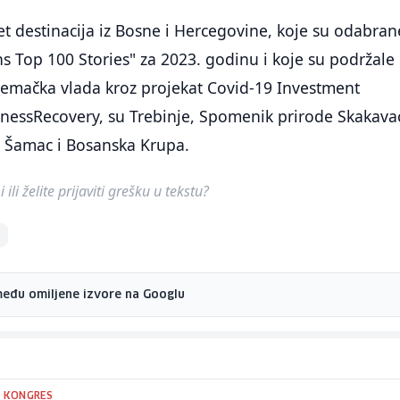
t destinacija iz Bosne i Hercegovine, koje su odabran
s Top 100 Stories" za 2023. godinu i koje su podržale
jemačka vlada kroz projekat Covid-19 Investment
essRecovery, su Trebinje, Spomenik prirode Skakava
i Šamac i Bosanska Krupa.
ili želite prijaviti grešku u tekstu?
među omiljene izvore na Googlu
I KONGRES