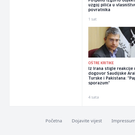
Potpuno izgorio objekt
uzgoj pilića u vlasništv
povratnika
1 sat
OŠTRE KRITIKE
Iz Irana stigle reakcije
dogovor Saudijske Arab
Turske i Pakistana: "Pa
sporazum"
4 sata
Dojavite vijest
Impressu
Početna