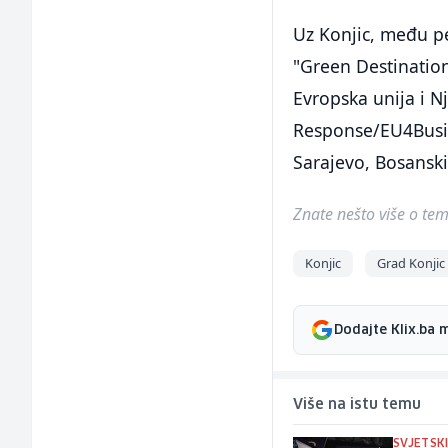
Uz Konjic, među pe
"Green Destination
Evropska unija i N
Response/EU4Busin
Sarajevo, Bosansk
Znate nešto više o temi 
Konjic
Grad Konjic
Dodajte Klix.ba 
Više na istu temu
SVJETSK