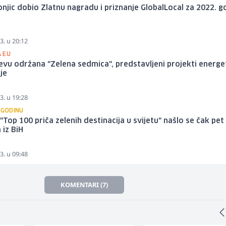
njic dobio Zlatnu nagradu i priznanje GlobalLocal za 2022. g
3. u 20:12
 EU
evu održana "Zelena sedmica", predstavljeni projekti energ
ije
3. u 19:28
 GODINU
i "Top 100 priča zelenih destinacija u svijetu" našlo se čak pet
 iz BiH
3. u 09:48
KOMENTARI (7)