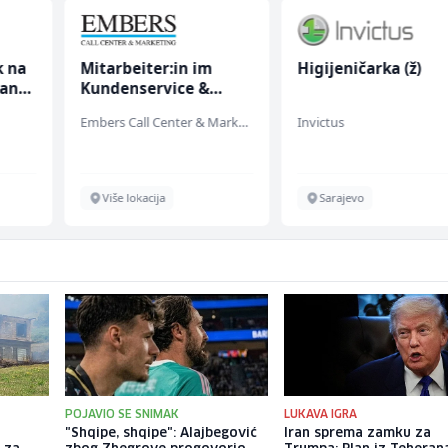
k na
Mitarbeiter:in im
Higijeničarka (ž)
anju
Kundenservice &
Support (m/w/d)
Embers Call Center & Marketing
Invictus
Više lokacija
Sarajevo
POJAVIO SE SNIMAK
LUKAVA IGRA
"Shqipe, shqipe": Alajbegović
Iran sprema zamku za