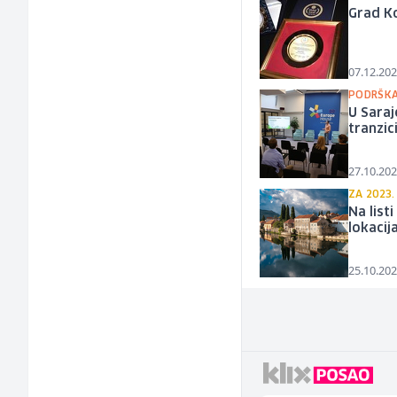
Grad Ko
07.12.202
PODRŠKA
U Saraj
tranzic
27.10.202
ZA 2023.
Na list
lokacija
25.10.202