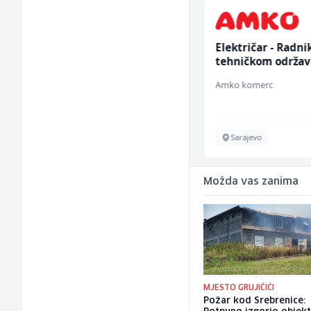
Konobar (m/ž)
Električar - Radni
tehničkom održav
(m/ž)
Mesna Industrija Gora
Amko komerc
Sarajevo
Sarajevo
Možda vas zanima
MJESTO GRUJIČIĆI
Požar kod Srebrenice: