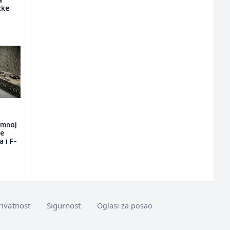
a
čke
emnoj
će
a i F-
rivatnost
Sigurnost
Oglasi za posao