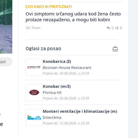
EVO KAKO IH PREPOZNATI
Ovi simptomi srčanog udara kod žena često
prolaze nezapaženo, a mogu biti kobni
3h 7min
0
0
Oglasi za posao
Konobarica (ž)
jeli
Bosnian House Restaurant
Prijava do: 20.08.2026. u 23:59
Konobar (m/ž)
Pivnica HS
Prijava do: 20.08.2026. u 23:59
Monteri ventilacije i klimatizacije (m)
e
Interclima
je
Prijava do: 12.08.2026. u 23:59