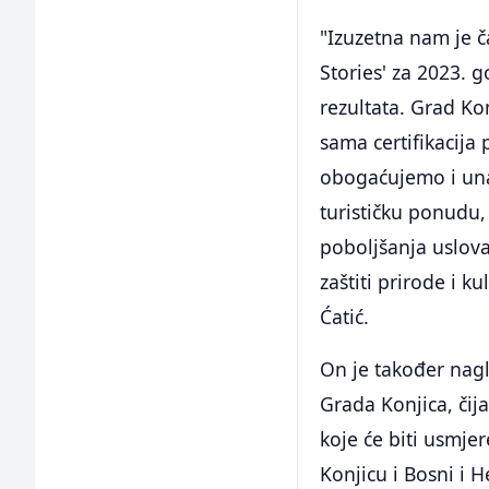
"Izuzetna nam je č
Stories' za 2023. 
rezultata. Grad Kon
sama certifikacija 
obogaćujemo i un
turističku ponudu, 
poboljšanja uslova
zaštiti prirode i 
Ćatić.
On je također nagl
Grada Konjica, čija
koje će biti usmj
Konjicu i Bosni i H