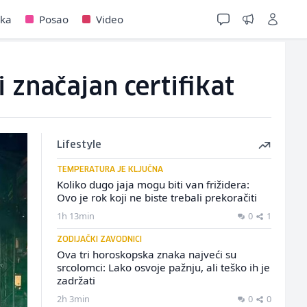
jka
Posao
Video
i značajan certifikat
Lifestyle
TEMPERATURA JE KLJUČNA
Koliko dugo jaja mogu biti van frižidera:
Ovo je rok koji ne biste trebali prekoračiti
1h 13min
0
1
ZODIJAČKI ZAVODNICI
Ova tri horoskopska znaka najveći su
srcolomci: Lako osvoje pažnju, ali teško ih je
zadržati
2h 3min
0
0