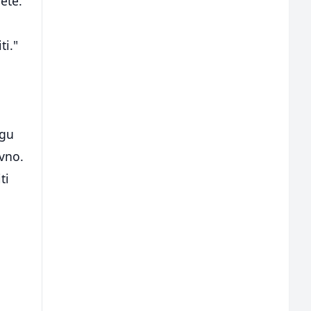
ete.
ti."
.
ogu
avno.
ti