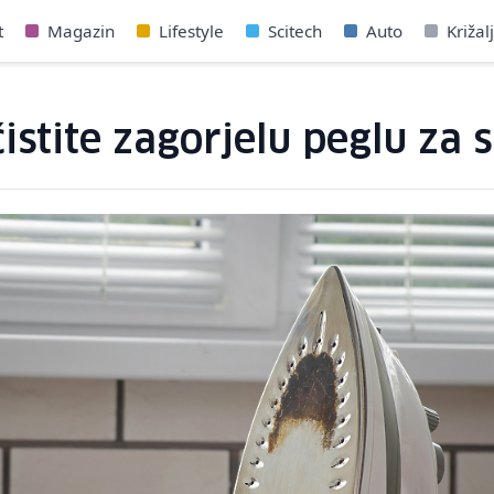
t
Magazin
Lifestyle
Scitech
Auto
Križal
čistite zagorjelu peglu za