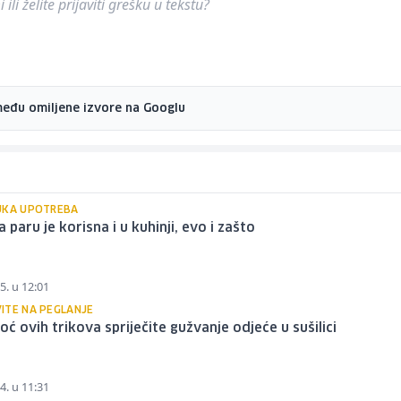
ili želite prijaviti grešku u tekstu?
među omiljene izvore na Googlu
UKA UPOTREBA
a paru je korisna i u kuhinji, evo i zašto
5. u 12:01
ITE NA PEGLANJE
ć ovih trikova spriječite gužvanje odjeće u sušilici
4. u 11:31