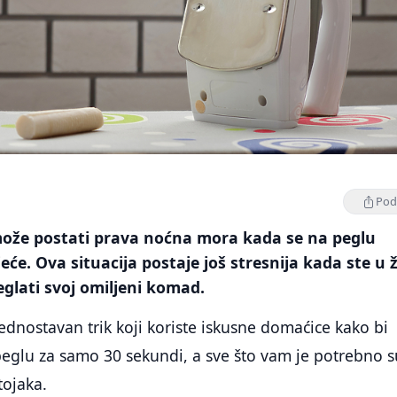
Podi
može postati prava noćna mora kada se na peglu
jeće. Ova situacija postaje još stresnija kada ste u 
eglati svoj omiljeni komad.
ednostavan trik koji koriste iskusne domaćice kako bi
 peglu za samo 30 sekundi, a sve što vam je potrebno s
tojaka.