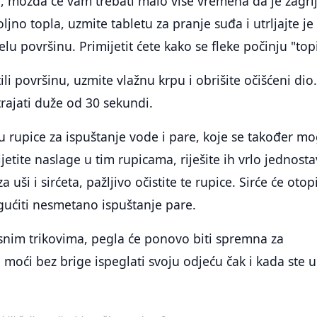
je, možda će vam trebati malo više vremena da je zagrij
jno topla, uzmite tabletu za pranje suđa i utrljajte je
lu površinu. Primijetit ćete kako se fleke počinju "topi
ili površinu, uzmite vlažnu krpu i obrišite očišćeni dio
trajati duže od 30 sekundi.
 rupice za ispuštanje vode i pare, koje se također m
ijetite naslage u tim rupicama, riješite ih vrlo jednost
uši i sirćeta, pažljivo očistite te rupice. Sirće će otopi
gućiti nesmetano ispuštanje pare.
snim trikovima, pegla će ponovo biti spremna za
 moći bez brige ispeglati svoju odjeću čak i kada ste u