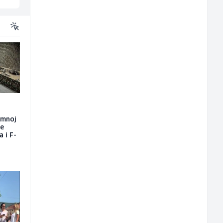
emnoj
će
a i F-