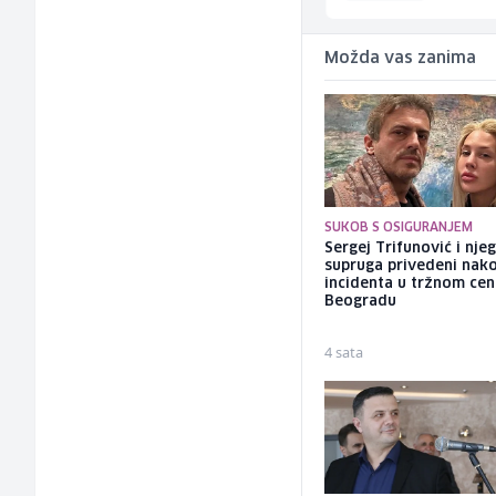
Možda vas zanima
SUKOB S OSIGURANJEM
Sergej Trifunović i nje
supruga privedeni nak
incidenta u tržnom cen
Beogradu
4 sata