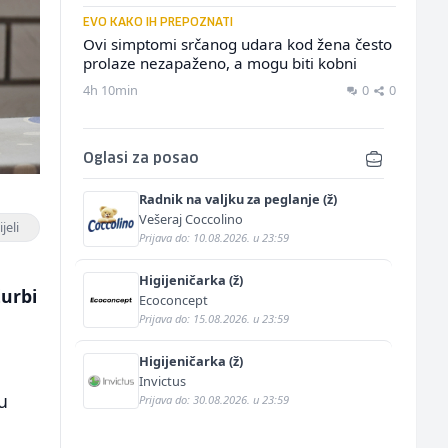
EVO KAKO IH PREPOZNATI
Ovi simptomi srčanog udara kod žena često
prolaze nezapaženo, a mogu biti kobni
4h 10min
0
0
Oglasi za posao
Radnik na valjku za peglanje (ž)
Vešeraj Coccolino
jeli
Prijava do: 10.08.2026. u 23:59
Higijeničarka (ž)
žurbi
Ecoconcept
Prijava do: 15.08.2026. u 23:59
Higijeničarka (ž)
Invictus
u
Prijava do: 30.08.2026. u 23:59