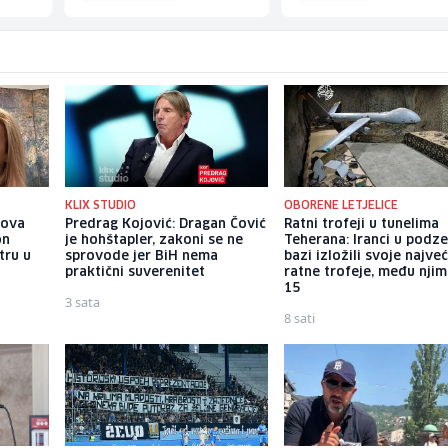
KLIX STUDIO
OBORENE LETJELICE
gova
Predrag Kojović: Dragan Čović
Ratni trofeji u tunelima
on
je hohštapler, zakoni se ne
Teherana: Iranci u podz
tru u
sprovode jer BiH nema
bazi izložili svoje najve
praktični suverenitet
ratne trofeje, među njim
15
3 sata
8 sati