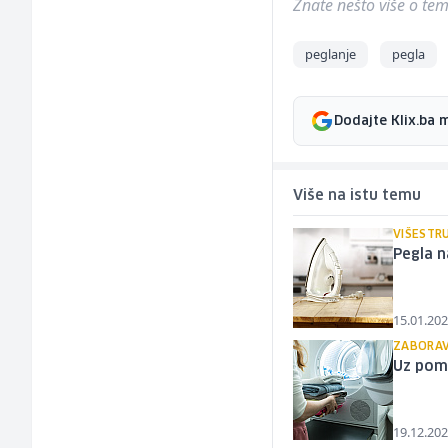
Znate nešto više o temi 
peglanje
pegla
Dodajte Klix.ba 
Više na istu temu
VIŠESTR
Pegla n
15.01.202
ZABORAV
Uz pomo
19.12.202