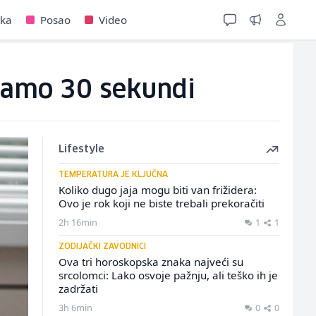
jka
Posao
Video
 samo 30 sekundi
Lifestyle
TEMPERATURA JE KLJUČNA
Koliko dugo jaja mogu biti van frižidera:
Ovo je rok koji ne biste trebali prekoračiti
2h 16min
1
1
ZODIJAČKI ZAVODNICI
Ova tri horoskopska znaka najveći su
srcolomci: Lako osvoje pažnju, ali teško ih je
zadržati
3h 6min
0
0