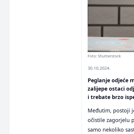
Foto: Shutterstock
30.10.2024.
Peglanje odjeće 
zalijepe ostaci od
i trebate brzo isp
Međutim, postoji j
očistile zagorjelu
samo nekoliko sas