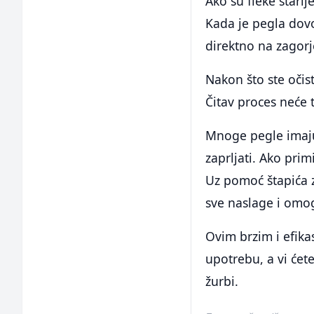
Ako su fleke stari
Kada je pegla dovol
direktno na zagorje
Nakon što ste očist
Čitav proces neće 
Mnoge pegle imaju
zaprljati. Ako prim
Uz pomoć štapića za 
sve naslage i omo
Ovim brzim i efika
upotrebu, a vi ćete
žurbi.