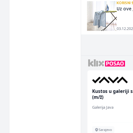
KORISNI 
Uz ove 
03.12.202
Higijeničarka (ž)
Kustos u galeriji s
(m/ž)
Invictus
Galerija Java
Sarajevo
Sarajevo