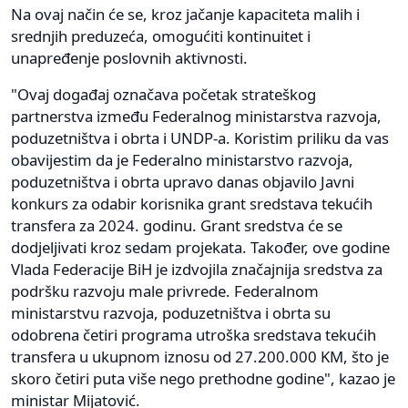
Na ovaj način će se, kroz jačanje kapaciteta malih i
srednjih preduzeća, omogućiti kontinuitet i
unapređenje poslovnih aktivnosti.
"Ovaj događaj označava početak strateškog
partnerstva između Federalnog ministarstva razvoja,
poduzetništva i obrta i UNDP-a. Koristim priliku da vas
obavijestim da je Federalno ministarstvo razvoja,
poduzetništva i obrta upravo danas objavilo Javni
konkurs za odabir korisnika grant sredstava tekućih
transfera za 2024. godinu. Grant sredstva će se
dodjeljivati kroz sedam projekata. Također, ove godine
Vlada Federacije BiH je izdvojila značajnija sredstva za
podršku razvoju male privrede. Federalnom
ministarstvu razvoja, poduzetništva i obrta su
odobrena četiri programa utroška sredstava tekućih
transfera u ukupnom iznosu od 27.200.000 KM, što je
skoro četiri puta više nego prethodne godine", kazao je
ministar Mijatović.