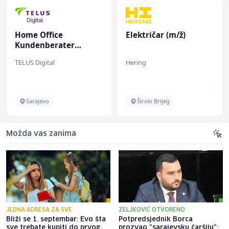
Home Office
Električar (m/ž)
Kundenberater
(m/w/d) für ein
TELUS Digital
Hering
renommiertes
Schuhunternehmen
Sarajevo
Široki Brijeg
Možda vas zanima
JEDNA ADRESA ZA SVE
ZELJKOVIĆ OTVORENO
Bliži se 1. septembar: Evo šta
Potpredsjednik Borca
sve trebate kupiti do prvog
prozvao "sarajevsku čaršiju":