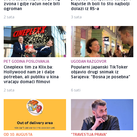
zvona i gdje račun neće biti
Najviše ih boli to što najbolji
ogroman
dolazi iz RS-a
2 sata
3 sata
PET GODINA POSLOVANJA
UGODAN RAZGOVOR
Cineplexx tim za Klix.ba:
Popularni japanski TikToker
Hollywood nam je i dalje
objavio drugi snimak iz
potreban, ali publiku u kina
Sarajeva: "Bosna je posebna"
vraćaju domaći filmovi
2 sata
6 sati
OD 10. AUGUSTA
"TRAVESTIJA PRAVA"