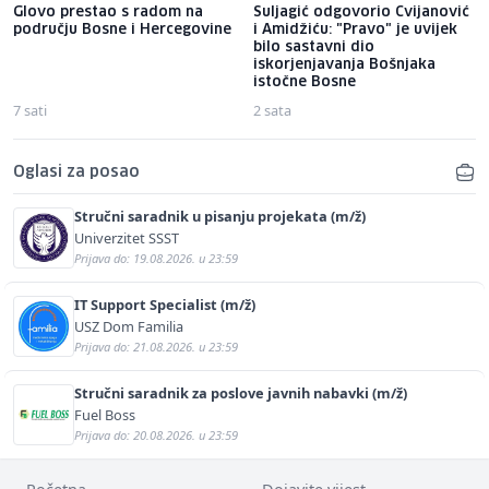
Glovo prestao s radom na
Suljagić odgovorio Cvijanović
području Bosne i Hercegovine
i Amidžiću: "Pravo" je uvijek
bilo sastavni dio
iskorjenjavanja Bošnjaka
istočne Bosne
7 sati
2 sata
Oglasi za posao
Stručni saradnik u pisanju projekata (m/ž)
Univerzitet SSST
Prijava do: 19.08.2026. u 23:59
IT Support Specialist (m/ž)
USZ Dom Familia
Prijava do: 21.08.2026. u 23:59
Stručni saradnik za poslove javnih nabavki (m/ž)
Fuel Boss
Prijava do: 20.08.2026. u 23:59