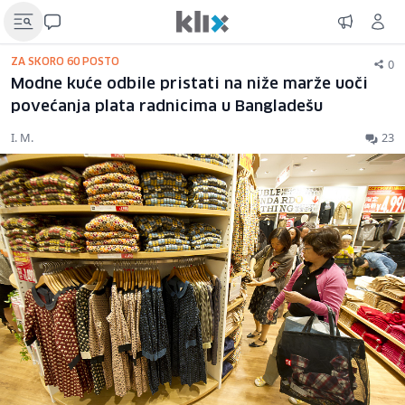
0
ZA SKORO 60 POSTO
Modne kuće odbile pristati na niže marže uoči
povećanja plata radnicima u Bangladešu
I. M.
23