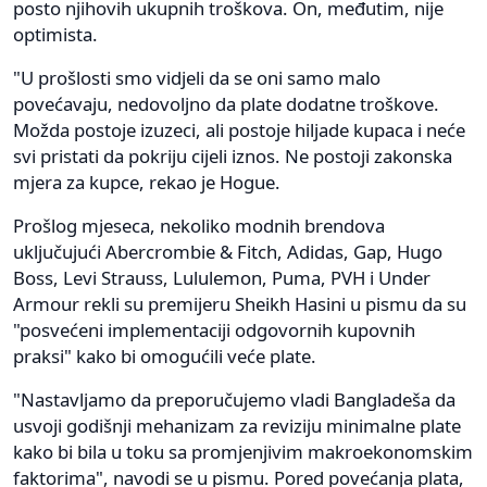
posto njihovih ukupnih troškova. On, međutim, nije
optimista.
"U prošlosti smo vidjeli da se oni samo malo
povećavaju, nedovoljno da plate dodatne troškove.
Možda postoje izuzeci, ali postoje hiljade kupaca i neće
svi pristati da pokriju cijeli iznos. Ne postoji zakonska
mjera za kupce, rekao je Hogue.
Prošlog mjeseca, nekoliko modnih brendova
uključujući Abercrombie & Fitch, Adidas, Gap, Hugo
Boss, Levi Strauss, Lululemon, Puma, PVH i Under
Armour rekli su premijeru Sheikh Hasini u pismu da su
"posvećeni implementaciji odgovornih kupovnih
praksi" kako bi omogućili veće plate.
"Nastavljamo da preporučujemo vladi Bangladeša da
usvoji godišnji mehanizam za reviziju minimalne plate
kako bi bila u toku sa promjenjivim makroekonomskim
faktorima", navodi se u pismu. Pored povećanja plata,