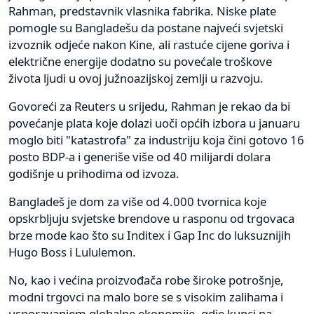
Rahman, predstavnik vlasnika fabrika. Niske plate
pomogle su Bangladešu da postane najveći svjetski
izvoznik odjeće nakon Kine, ali rastuće cijene goriva i
električne energije dodatno su povećale troškove
života ljudi u ovoj južnoazijskoj zemlji u razvoju.
Govoreći za Reuters u srijedu, Rahman je rekao da bi
povećanje plata koje dolazi uoči općih izbora u januaru
moglo biti "katastrofa" za industriju koja čini gotovo 16
posto BDP-a i generiše više od 40 milijardi dolara
godišnje u prihodima od izvoza.
Bangladeš je dom za više od 4.000 tvornica koje
opskrbljuju svjetske brendove u rasponu od trgovaca
brze mode kao što su Inditex i Gap Inc do luksuznijih
Hugo Boss i Lululemon.
No, kao i većina proizvođača robe široke potrošnje,
modni trgovci na malo bore se s visokim zalihama i
usporavanjem globalne ekonomije, gdje kupci na