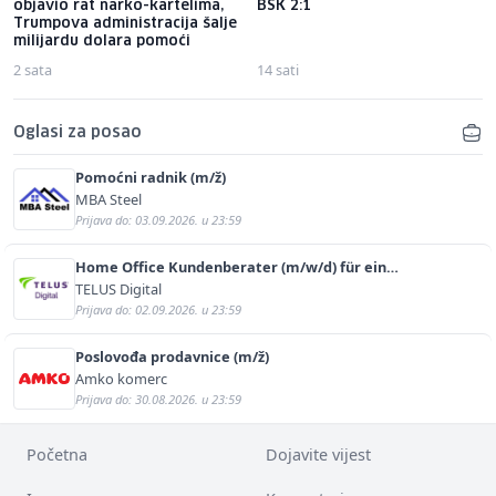
objavio rat narko-kartelima,
BSK 2:1
Trumpova administracija šalje
milijardu dolara pomoći
2 sata
14 sati
Oglasi za posao
Pomoćni radnik (m/ž)
MBA Steel
Prijava do: 03.09.2026. u 23:59
Home Office Kundenberater (m/w/d) für ein
renommiertes Schuhunternehmen
TELUS Digital
Prijava do: 02.09.2026. u 23:59
Poslovođa prodavnice (m/ž)
Amko komerc
Prijava do: 30.08.2026. u 23:59
Početna
Dojavite vijest