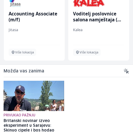
Accounting Associate
Voditelj poslovnice
(m/f)
salona namještaja (m/
ž)
Jitasa
Kalea
Više lokacija
Više lokacija
Možda vas zanima
PRIVUKAO PAŽNJU
Britanski novinar izveo
Željezničar na Grbavici
eksperiment u Sarajevu:
savladao BSK i trijumfalno
Skinuo cipele i bos hodao
počeo novu sezonu