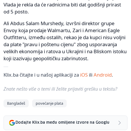
Vlada je rekla da će radnicima biti dat godišnji prirast
od 5 posto.
Ali Abdus Salam Murshedy, izvršni direktor grupe
Envoy koja prodaje Walmartu, Zari i American Eagle
Outfitteru, između ostalih, rekao je da kupci nisu voljni
da plate "pravu i poštenu cijenu" zbog usporavanja
velikih ekonomija i ratova u Ukrajini i na Bliskom istoku
koji izazivaju geopolitičku zabrinutost.
Klix.ba čitajte i u našoj aplikaciji za
iOS
ili
Android
.
Znate nešto više o temi ili želite prijaviti grešku u tekstu?
Bangladeš
povećanje plata
Dodajte Klix.ba među omiljene izvore na Googlu