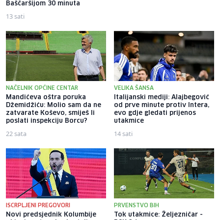
Baščaršijom 30 minuta
13 sati
11 sati
NAČELNIK OPĆINE CENTAR
VELIKA ŠANSA
Mandićeva oštra poruka
Italijanski mediji: Alajbegović
Džemidžiću: Molio sam da ne
od prve minute protiv Intera,
zatvarate Koševo, smiješ li
evo gdje gledati prijenos
poslati inspekciju Borcu?
utakmice
22 sata
14 sati
ISCRPLJENI PREGOVORI
PRVENSTVO BIH
Novi predsjednik Kolumbije
Tok utakmice: Željezničar -