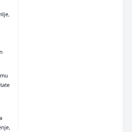
mlje,
an
Domu
tate
za
enje,