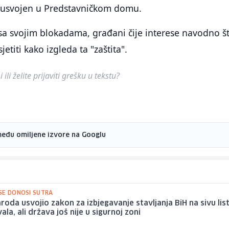
tu usvojen u Predstavničkom domu.
a svojim blokadama, građani čije interese navodno št
jetiti kako izgleda ta "zaštita".
ili želite prijaviti grešku u tekstu?
među omiljene izvore na Googlu
SE DONOSI SUTRA
oda usvojio zakon za izbjegavanje stavljanja BiH na sivu lis
la, ali država još nije u sigurnoj zoni