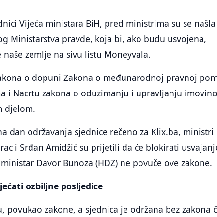
nici Vijeća ministara BiH, pred ministrima su se našla
og Ministarstva pravde, koja bi, ako budu usvojena,
je naše zemlje na sivu listu Moneyvala.
 zakona o dopuni Zakona o međunarodnoj pravnoj pom
ima i Nacrtu zakona o oduzimanju i upravljanju imovin
m djelom.
a dan održavanja sjednice rečeno za Klix.ba, ministri 
c i Srđan Amidžić su prijetili da će blokirati usvajanj
ministar Davor Bunoza (HDZ) ne povuče ove zakone.
ećati ozbiljne posljedice
u, povukao zakone, a sjednica je održana bez zakona č