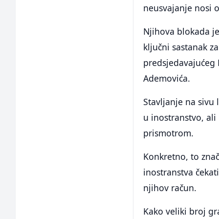
neusvajanje nosi 
Njihova blokada j
ključni sastanak z
predsjedavajućeg
Ademovića.
Stavljanje na sivu 
u inostranstvo, al
prismotrom.
Konkretno, to znači
inostranstva čekat
njihov račun.
Kako veliki broj g