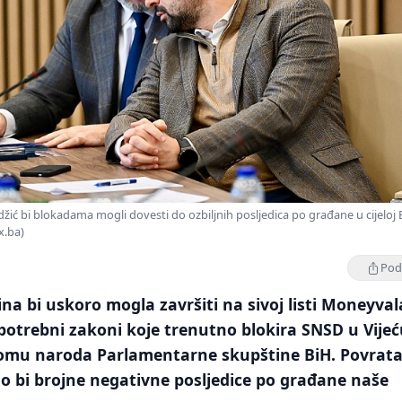
žić bi blokadama mogli dovesti do ozbiljnih posljedica po građane u cijeloj 
x.ba)
Podi
na bi uskoro mogla završiti na sivoj listi Moneyval
potrebni zakoni koje trenutno blokira SNSD u Vije
Domu naroda Parlamentarne skupštine BiH. Povrat
io bi brojne negativne posljedice po građane naše