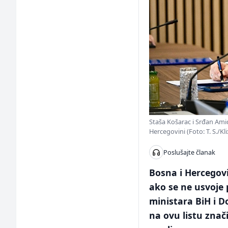
Staša Košarac i Srđan Amid
Hercegovini (Foto: T. S./Kli
Poslušajte članak
Bosna i Hercegovi
ako se ne usvoje 
ministara BiH i 
na ovu listu znač