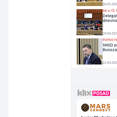
04.05.202
DA LI ĆE
Delegat
dnevno
29.04.202
POPUSTI
SNSD pr
Bunoza
22.04.202