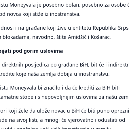
 listu Moneyvala je posebno bolan, posebno za osobe č
 od novca koji stiže iz inostranstva.
dnosi i na građane koji žive u entitetu Republika Srps
im blokadama, navodno, štite Amidžić i Košarac.
bijati pod gorim uslovima
direktnih posljedica po građane BiH, bit će i indirektn
redite koje naša zemlja dobija u inostranstvu.
listu Moneyvala bi značilo i da će krediti za BiH biti
amatne stope i s nepovoljnijim uslovima za našu zeml
ori koji žele da ulože novac u BiH će biti puno oprezni
de na sivoj listi, a mnogi će vjerovatno i odustati od