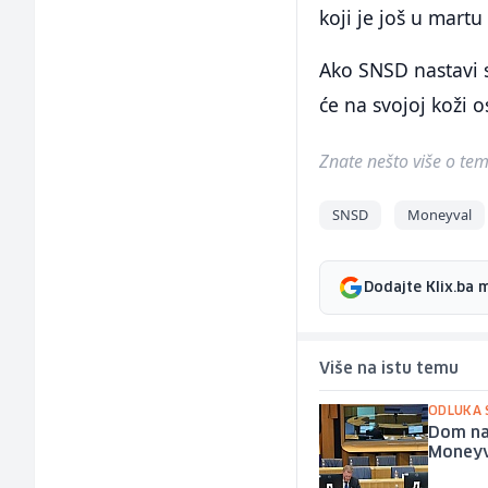
koji je još u mar
Ako SNSD nastavi s
će na svojoj koži os
Znate nešto više o temi 
SNSD
Moneyval
Dodajte Klix.ba 
Više na istu temu
ODLUKA 
Dom nar
Moneyva