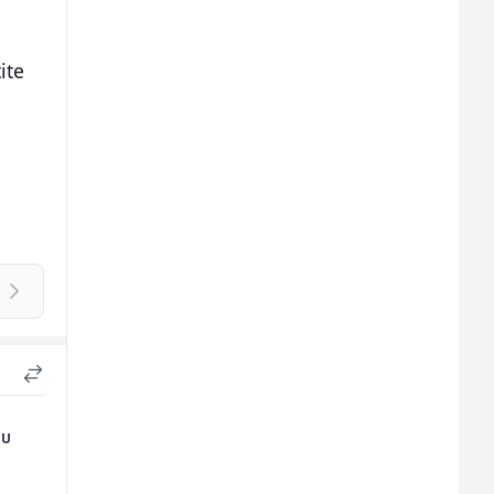
ite
tu