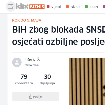
Vijesti
Biznis
Sport
ROK DO 5. MAJA
BiH zbog blokada SNSD
osjećati ozbiljne poslje
Piše: N. Ž.
28.04.2026.
79
30
komentara
dijeljenja
Podijeli