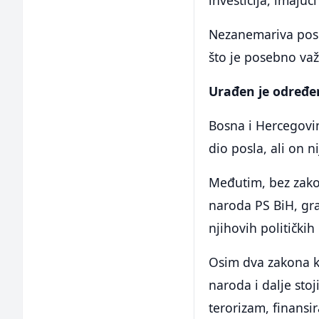
investicija, imajuć
Nezanemariva poslj
što je posebno va
Urađen je određen
Bosna i Hercegovin
dio posla, ali on n
Međutim, bez zako
naroda PS BiH, gra
njihovih političkih
Osim dva zakona k
naroda i dalje sto
terorizam, finansi