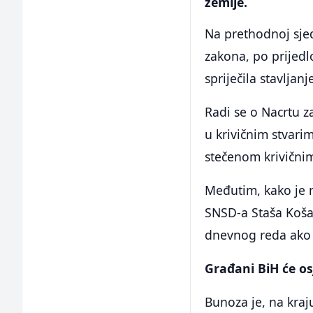
zemlje.
Na prethodnoj sjed
zakona, po prijedl
spriječila stavljan
Radi se o Nacrtu
u krivičnim stvar
stečenom krivični
Međutim, kako je n
SNSD-a Staša Košara
dnevnog reda ako 
Građani BiH će osj
Bunoza je, na kraj