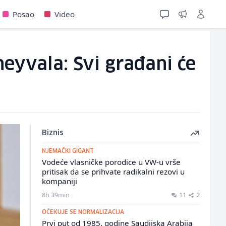
Posao
Video
eyvala: Svi građani će
Biznis
NJEMAČKI GIGANT
Vodeće vlasničke porodice u VW-u vrše
pritisak da se prihvate radikalni rezovi u
kompaniji
8h 39min
11
2
OČEKUJE SE NORMALIZACIJA
Prvi put od 1985. godine Saudijska Arabija