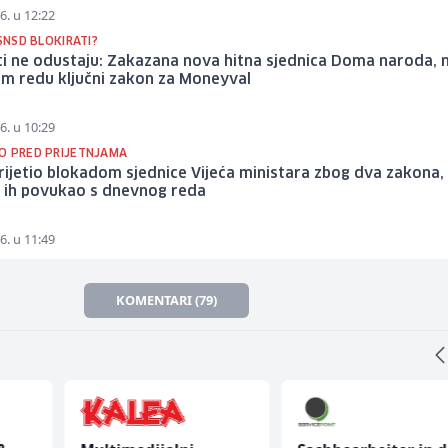
6. u 12:22
 SNSD BLOKIRATI?
i ne odustaju: Zakazana nova hitna sjednica Doma naroda, 
m redu ključni zakon za Moneyval
6. u 10:29
O PRED PRIJETNJAMA
ijetio blokadom sjednice Vijeća ministara zbog dva zakona,
 ih povukao s dnevnog reda
6. u 11:49
KOMENTARI (79)