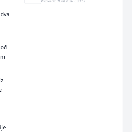
Prijava do: 31.08.2026. u 23:59
 dva
oći
om
iz
e
ije