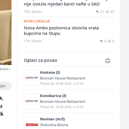
nije izvezla nijedan barel nafte u SAD
15h 26min
21
55
NOVA LOKACIJA
Nova Amko poslovnica otvorila vrata
kupcima na Stupu
17h 23min
0
0
Oglasi za posao
Bosni i
Hostesa (ž)
Bosnian House Restaurant
Prijava do: 20.08.2026. u 23:59
jeli
Konobarica (ž)
a,
Bosnian House Restaurant
ću
Prijava do: 20.08.2026. u 23:59
ak
Novinar (m/ž)
Slobodna Bosna