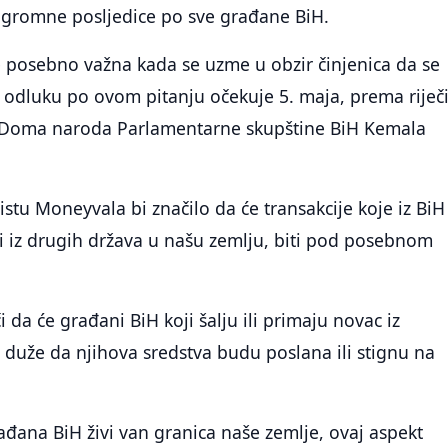
ogromne posljedice po sve građane BiH.
e posebno važna kada se uzme u obzir činjenica da se
a odluku po ovom pitanju očekuje 5. maja, prema rije
 Doma naroda Parlamentarne skupštine BiH Kemala
listu Moneyvala bi značilo da će transakcije koje iz BiH
i i iz drugih država u našu zemlju, biti pod posebnom
 da će građani BiH koji šalju ili primaju novac iz
i duže da njihova sredstva budu poslana ili stignu na
rađana BiH živi van granica naše zemlje, ovaj aspekt