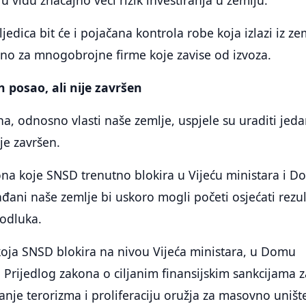
i u vidu značajno veći rizik investiranja u zemlju.
edica bit će i pojačana kontrola robe koja izlazi iz ze
žno za mnogobrojne firme koje zavise od izvoza.
 posao, ali nije završen
a, odnosno vlasti naše zemlje, uspjele su uraditi jed
ije završen.
na koje SNSD trenutno blokira u Vijeću ministara i 
đani naše zemlje bi uskoro mogli početi osjećati rezul
 odluka.
oja SNSD blokira na nivou Vijeća ministara, u Domu
ji Prijedlog zakona o ciljanim finansijskim sankcijama 
ranje terorizma i proliferaciju oružja za masovno uništ