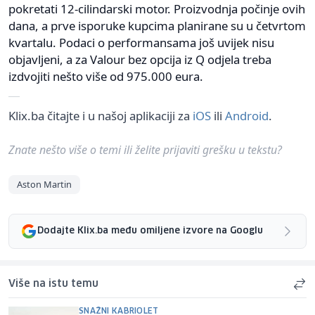
pokretati 12-cilindarski motor. Proizvodnja počinje ovih
dana, a prve isporuke kupcima planirane su u četvrtom
kvartalu. Podaci o performansama još uvijek nisu
objavljeni, a za Valour bez opcija iz Q odjela treba
izdvojiti nešto više od 975.000 eura.
Klix.ba čitajte i u našoj aplikaciji za
iOS
ili
Android
.
Znate nešto više o temi ili želite prijaviti grešku u tekstu?
Aston Martin
Dodajte Klix.ba među omiljene izvore na Googlu
Više na istu temu
SNAŽNI KABRIOLET