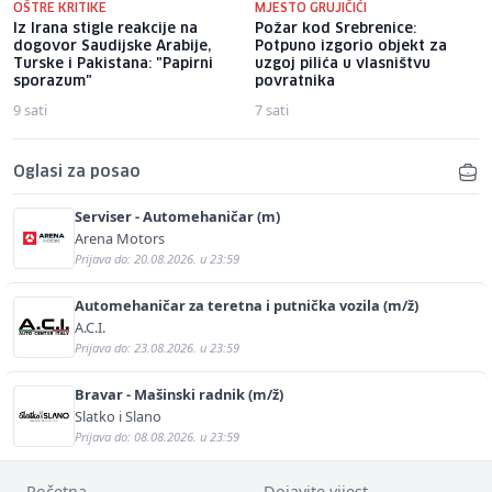
OŠTRE KRITIKE
MJESTO GRUJIČIĆI
Iz Irana stigle reakcije na
Požar kod Srebrenice:
dogovor Saudijske Arabije,
Potpuno izgorio objekt za
Turske i Pakistana: "Papirni
uzgoj pilića u vlasništvu
sporazum"
povratnika
9 sati
7 sati
Oglasi za posao
Serviser - Automehaničar (m)
Arena Motors
Prijava do: 20.08.2026. u 23:59
Automehaničar za teretna i putnička vozila (m/ž)
A.C.I.
Prijava do: 23.08.2026. u 23:59
Bravar - Mašinski radnik (m/ž)
Slatko i Slano
Prijava do: 08.08.2026. u 23:59
Početna
Dojavite vijest