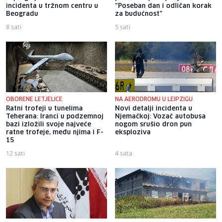
incidenta u tržnom centru u
"Poseban dan i odličan korak
Beogradu
za budućnost"
8 sati
5 sati
OBORENE LETJELICE
NA AERODROMU U LEIPZIGU
Ratni trofeji u tunelima
Novi detalji incidenta u
Teherana: Iranci u podzemnoj
Njemačkoj: Vozač autobusa
bazi izložili svoje najveće
nogom srušio dron pun
ratne trofeje, među njima i F-
eksploziva
15
12 sati
4 sata