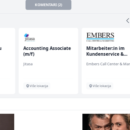
KOMENTARI (2)
u
Accounting Associate
Mitarbeiter:in im
(m/f)
Kundenservice &
 (m/
Support (m/w/d)
Jitasa
Više lokacija
Više lokacija