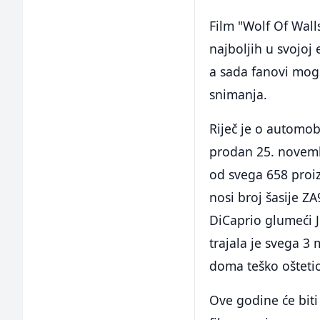
Film "Wolf Of Wall
najboljih u svojoj 
a sada fanovi mogu
snimanja.
Riječ je o automob
prodan 25. novemb
od svega 658 proi
nosi broj šasije 
DiCaprio glumeći J
trajala je svega 3
doma teško ošteti
Ove godine će bit