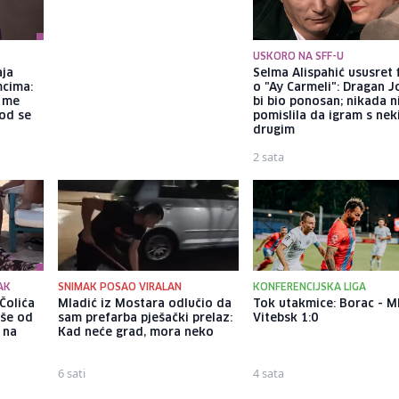
USKORO NA SFF-U
aja
Brat Angeline Jolie nakon
Selma Alispahić ususret 
mcima:
razvoda otkrio da je gej: Bio
o "Ay Carmeli": Dragan J
a me
sam opsjednut Disney
bi bio ponosan; nikada 
god se
princezama
pomislila da igram s ne
drugim
3 sata
2 sata
AK
SNIMAK POSAO VIRALAN
KONFERENCIJSKA LIGA
Čolića
Mladić iz Mostara odlučio da
Tok utakmice: Borac - M
iše od
sam prefarba pješački prelaz:
Vitebsk 1:0
 na
Kad neće grad, mora neko
6 sati
4 sata