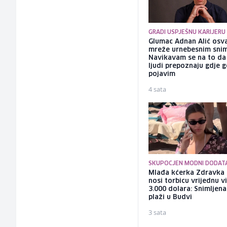
GRADI USPJEŠNU KARIJERU
Glumac Adnan Alić osv
mreže urnebesnim sni
Navikavam se na to d
ljudi prepoznaju gdje 
pojavim
4 sata
SKUPOCJEN MODNI DODAT
Mlađa kćerka Zdravka 
nosi torbicu vrijednu v
3.000 dolara: Snimljena
plaži u Budvi
3 sata