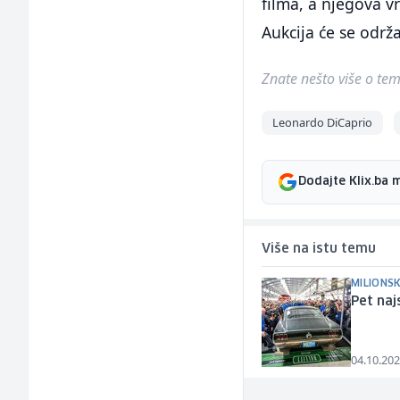
filma, a njegova v
Aukcija će se održ
Znate nešto više o temi 
Leonardo DiCaprio
Dodajte Klix.ba 
Više na istu temu
MILIONSK
Pet naj
04.10.202