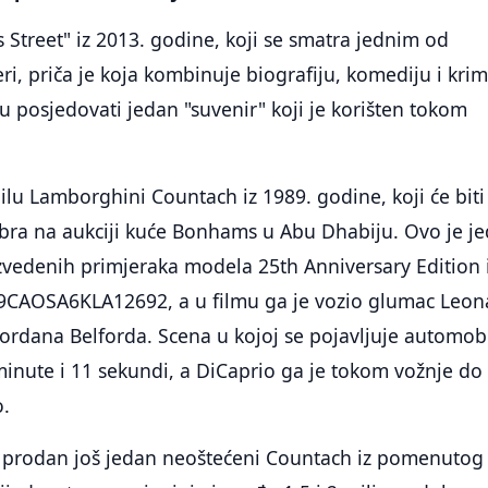
s Street" iz 2013. godine, koji se smatra jednim od
eri, priča je koja kombinuje biografiju, komediju i krim
 posjedovati jedan "suvenir" koji je korišten tokom
ilu Lamborghini Countach iz 1989. godine, koji će biti
ra na aukciji kuće Bonhams u Abu Dhabiju. Ovo je j
zvedenih primjeraka modela 25th Anniversary Edition 
ZA9CAOSA6KLA12692, a u filmu ga je vozio glumac Leo
ordana Belforda. Scena u kojoj se pojavljuje automob
 minute i 11 sekundi, a DiCaprio ga je tokom vožnje do
o.
i prodan još jedan neoštećeni Countach iz pomenutog