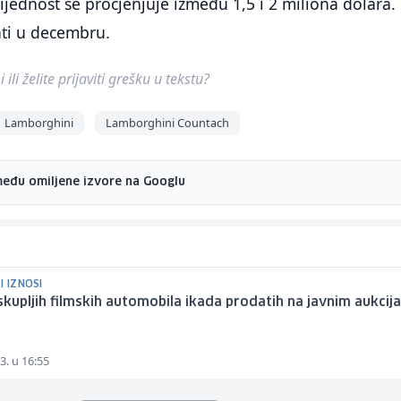
rijednost se procjenjuje između 1,5 i 2 miliona dolara.
ati u decembru.
ili želite prijaviti grešku u tekstu?
Lamborghini
Lamborghini Countach
među omiljene izvore na Googlu
I IZNOSI
skupljih filmskih automobila ikada prodatih na javnim aukci
3. u 16:55