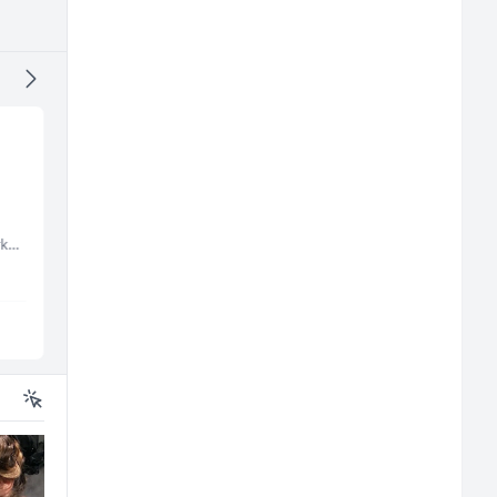
Kustos u galeriji slika
Radnik u proizvodnji
(m/ž)
(m/ž)
Embers Call Center & Marketing
Galerija Java
RAMA-GLAS
Sarajevo
Sarajevo