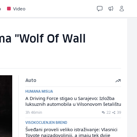
o
Video
ma "Wolf Of Wall
Auto
HUMANA MISIJA
A Driving Force stigao u Sarajevo: Izložba
luksuznih automobila u Vilsonovom šetalištu
3h 46min
22
39
VISOKOCIJENJEN BREND
Šveđani proveli veliko istraživanje: Vlasnici
Toyote najzadovoljniji, a imaju tek dvije