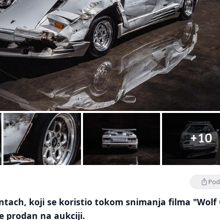
+10
Podi
tach, koji se koristio tokom snimanja filma "Wolf
će prodan na aukciji.