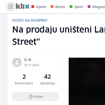
Vijesti
Biznis
Sport
Magazi
VOZIO GA DICAPRIO
Na prodaju uništeni La
Street"
D. B.
22.11.2023.
2
42
komentara
dijeljenja
Podijeli