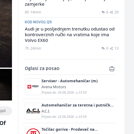
zamjerke
6h 14min
6
29
KOD NOVOG Q9
Audi je u posljednjem trenutku odustao od
kontroverznih ručki na vratima koje ima
Volvo EX60
7h 24min
0
13
Oglasi za posao
Serviser - Automehaničar (m)
Arena Motors
Prijava do: 20.08.2026. u 23:59
Automehaničar za teretna i putnička
vozila (m/ž)
jeli
A.C.I.
Prijava do: 23.08.2026. u 23:59
 Of
Točilac goriva - Prodavač na