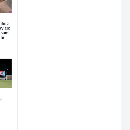
filmu
ovičić
nisam
kim
L