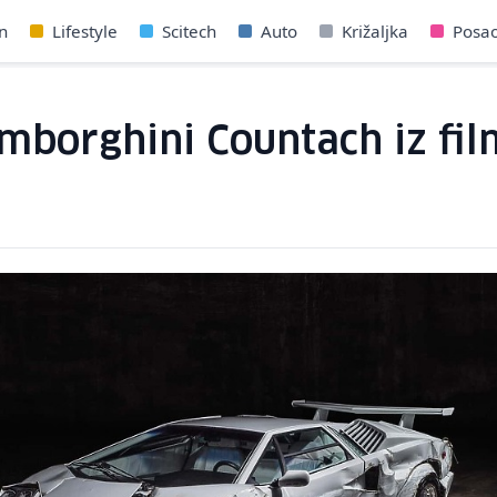
n
Lifestyle
Scitech
Auto
Križaljka
Posa
mborghini Countach iz fil