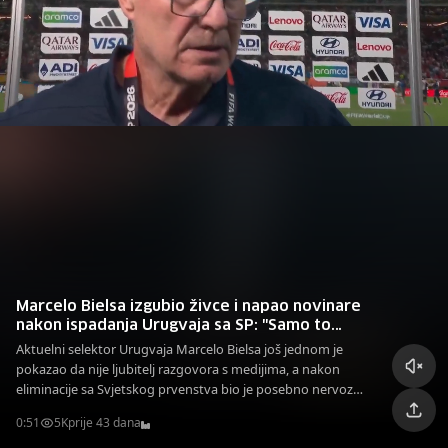
Marcelo Bielsa izgubio živce i napao novinare
nakon ispadanja Urugvaja sa SP: "Samo to
završite već jednom"
Aktuelni selektor Urugvaja Marcelo Bielsa još jednom je
pokazao da nije ljubitelj razgovora s medijima, a nakon
eliminacije sa Svjetskog prvenstva bio je posebno nervozan
i nije skrivao frustraciju.
0:51
5K
prije 43 dana