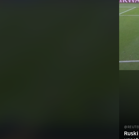
@REUTE
Ruski