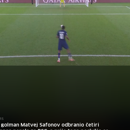
RS
 golman Matvej Safonov odbranio četiri