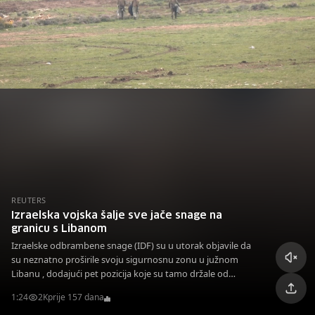
REUTERS
Izraelska vojska šalje sve jače snage na
granicu s Libanom
Izraelske odbrambene snage (IDF) su u utorak objavile da
su neznatno proširile svoju sigurnosnu zonu u južnom
Libanu , dodajući pet pozicija koje su tamo držale od
primirja u novembru 2024. godine.
1:24
2K
prije 157 dana