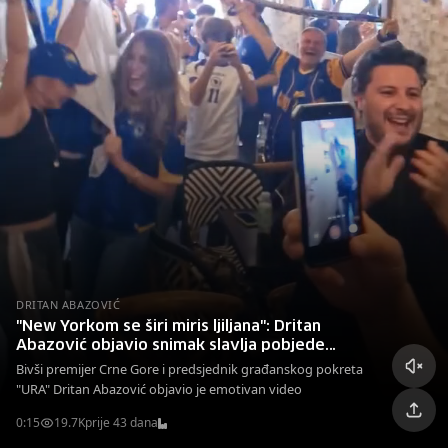
DRITAN ABAZOVIĆ
"New Yorkom se širi miris ljiljana": Dritan
Abazović objavio snimak slavlja pobjede
Zmajeva
Bivši premijer Crne Gore i predsjednik građanskog pokreta
"URA" Dritan Abazović objavio je emotivan video
0:15
19.7K
prije 43 dana