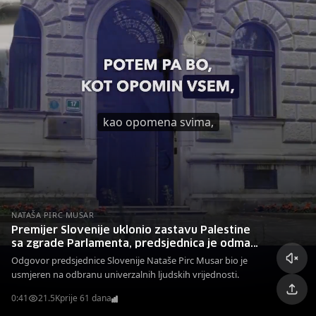
kao opomena svima,
NATAŠA PIRC MUSAR
Premijer Slovenije uklonio zastavu Palestine
sa zgrade Parlamenta, predsjednica je odmah
podigla na svoju palatu
Odgovor predsjednice Slovenije Nataše Pirc Musar bio je
usmjeren na odbranu univerzalnih ljudskih vrijednosti.
0:41
21.5K
prije 61 dana