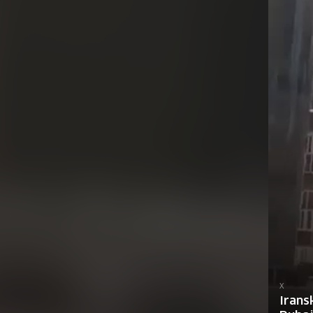
X
Irans