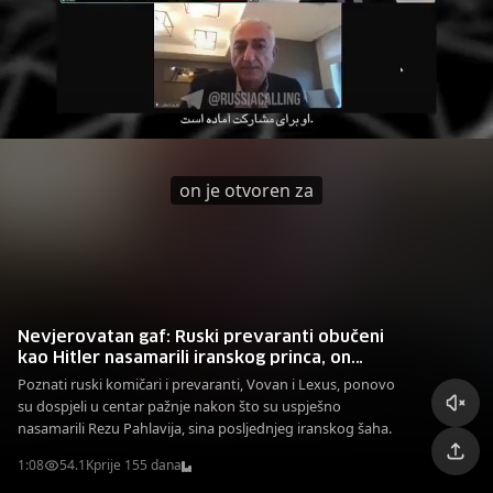
on je otvoren za
Nevjerovatan gaf: Ruski prevaranti obučeni
kao Hitler nasamarili iranskog princa, on
podržao "krstaški rat"
Poznati ruski komičari i prevaranti, Vovan i Lexus, ponovo
su dospjeli u centar pažnje nakon što su uspješno
nasamarili Rezu Pahlavija, sina posljednjeg iranskog šaha.
1:08
54.1K
prije 155 dana