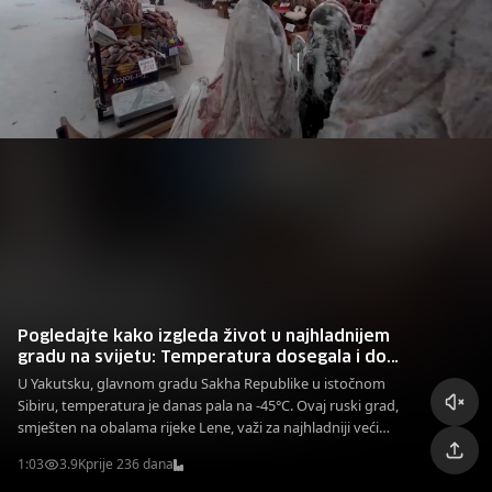
Pogledajte kako izgleda život u najhladnijem
gradu na svijetu: Temperatura dosegala i do
-45C
U Yakutsku, glavnom gradu Sakha Republike u istočnom
Sibiru, temperatura je danas pala na -45°C. Ovaj ruski grad,
smješten na obalama rijeke Lene, važi za najhladniji veći
grad na svijetu.
1:03
3.9K
prije 236 dana