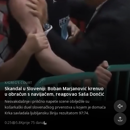
X/GREG'S COURT
Skandal u Sloveniji: Boban Marjanović krenuo
u obračun s navijačem, reagovao Saša Dončić
Nesvakidašnje i prilično napete scene obilježile su
košarkaški duel slovenačkog prvenstva u kojem je domaća
Krka savladala ljubljansku Iliriju rezultatom 97:74.
0:25
5.8K
prije 75 dana