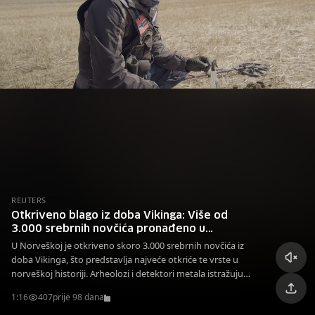
REUTERS
Otkriveno blago iz doba Vikinga: Više od
3.000 srebrnih novčića pronađeno u
Norveškoj
U Norveškoj je otkriveno skoro 3.000 srebrnih novčića iz
doba Vikinga, što predstavlja najveće otkriće te vrste u
norveškoj historiji. Arheolozi i detektori metala istražuju
ovo značajno nalazište.
1:16
407
prije 98 dana