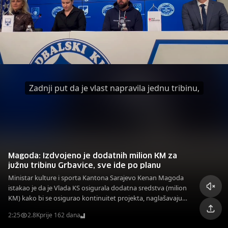
Zadnji put da je vlast napravila jednu tribinu,
Magoda: Izdvojeno je dodatnih milion KM za
južnu tribinu Grbavice, sve ide po planu
Ministar kulture i sporta Kantona Sarajevo Kenan Magoda
istakao je da je Vlada KS osigurala dodatna sredstva (milion
KM) kako bi se osigurao kontinuitet projekta, naglašavajući
da se radi o ulaganju koje ima širi društveni i sportski
2:25
2.8K
prije 162 dana
značaj.