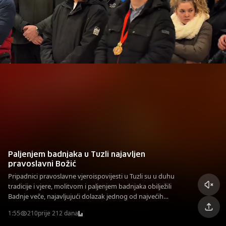
Paljenjem badnjaka u Tuzli najavljen
pravoslavni Božić
Pripadnici pravoslavne vjeroispovijesti u Tuzli su u duhu
tradicije i vjere, molitvom i paljenjem badnjaka obilježili
Badnje veče, najavljujući dolazak jednog od najvećih
hrišćanskih blagdana, Božića.
1:55
210
prije 212 dana