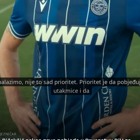
nalazimo, nije to sad prioritet. Prioritet je da pobjeđ
utakmice i da
JEZNIČAR