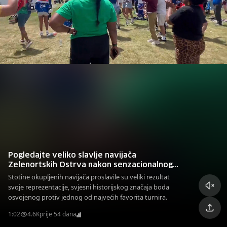
Pogledajte veliko slavlje navijača
Zelenortskih Ostrva nakon senzacionalnog
remija protiv Španije
Stotine okupljenih navijača proslavile su veliki rezultat
svoje reprezentacije, svjesni historijskog značaja boda
osvojenog protiv jednog od najvećih favorita turnira.
1:02
4.6K
prije 54 dana