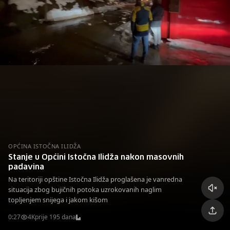
OPĆINA ISTOČNA ILIDŽA
Stanje u Općini Istočna Ilidža nakon masovnih
padavina
Na teritoriji opštine Istočna Ilidža proglašena je vanredna
situacija zbog bujičnih potoka uzrokovanih naglim
topljenjem snijega i jakom kišom
0:27
4K
prije 195 dana